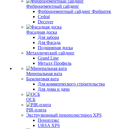
Фиброцементный сайдинг
Фиброцементный сайдинг Фибратек
Cedral
Decover
Фасадная доска
Для забора
Для Фасада
Подшивная доска
Металлический сайдинг
Grand Line
Металл Профиль
Минеральная вата
Базальтовая вата
Для коммерческого строительства
Для дома и дачи
ОСБ
PIR-плита
Экструзионный пенополистирол XPS
Пеноплэкс
URSA XPS