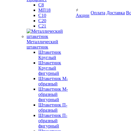
С8
МП18
Оплата
Доставка
Во
С10
Акции
С20
С21
Металлический
штакетник
Штакетник
Круглый
Штакетник
Круглый
фигурный
Штакетник М-
образный
Штакетник М-
образный
фигурный
Штакетник П-
образный
Штакетник П-
образный
фигурный