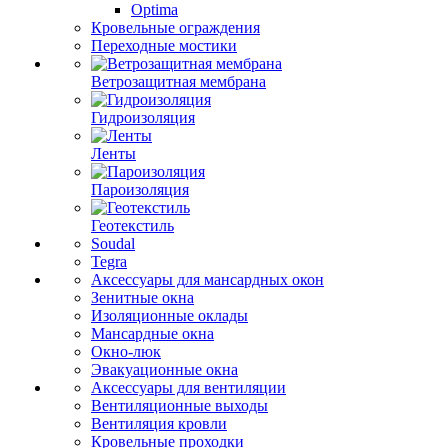
Optima
Кровельные ограждения
Переходные мостики
Ветрозащитная мембрана
Гидроизоляция
Ленты
Пароизоляция
Геотекстиль
Soudal
Tegra
Аксессуары для мансардных окон
Зенитные окна
Изоляционные оклады
Мансардные окна
Окно-люк
Эвакуационные окна
Аксессуары для вентиляции
Вентиляционные выходы
Вентиляция кровли
Кровельные проходки