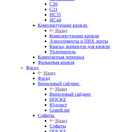
C20
C21
НС35
НС44
Комплектующие кровли
Назад
Комплектующие кровли
Аэроэлементы и ПВХ ленты
Краска, корректор для кровли
Уплотнитель
Композитная черепица
Фальцевая кровля
Фасад
Назад
Фасад
Виниловый сайдинг
Назад
Виниловый сайдинг
DOCKE
Ю-пласт
GrandLine
Софиты
Назад
Софиты
DOCKE