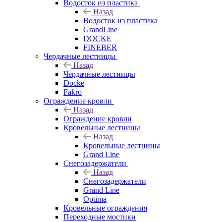
Водосток из пластика
Назад
Водосток из пластика
GrandLine
DOCKE
FINEBER
Чердачные лестницы
Назад
Чердачные лестницы
Docke
Fakro
Ограждение кровли
Назад
Ограждение кровли
Кровельные лестницы
Назад
Кровельные лестницы
Grand Line
Снегозадержатели
Назад
Снегозадержатели
Grand Line
Optima
Кровельные ограждения
Переходные мостики