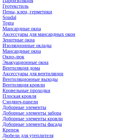
Пароизоляция
Геотекстиль
Пены, клеи, герметики
Soudal
Tegra
Мансардные окна
Аксессуары для мансардных окон
Зенитные окна
Изоляционные оклады
Мансардные окна
Окно-люк
Эвакуационные окна
Вентиляция дома
Аксессуары для вентиляции
Вентиляционные выходы
Вентиляция кровли
Кровельные проходки
Плоская кровля
Сэндвич-панели
Доборные элементы
Доборные элементы забора
Доборные элементы кровли
Доборные элементы фасада
Крепеж
Дюбели для утеплителя