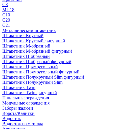
С8
МП18
С10
С20
С21
Металлический штакетник
Штакетник Круглый
Штакетник Круглый фигурный
Штакетник М-образный
Штакетник М-образный фигурный
Штакетник П-образный
Штакетник П-образный фигурный
Штакетник Прямоугольный
Штакетник Прямоугольный фигурный
Штакетник Полукруглый Slim фигурный
Штакетник Полукруглый Slim
Штакетник Twin
Штакетник Twin фигурный
Панельные ограждения
Модульные ограждения
Заборы жалюзи
Ворота/Калитки
Водосток
Водосток из металла
Aquasystem