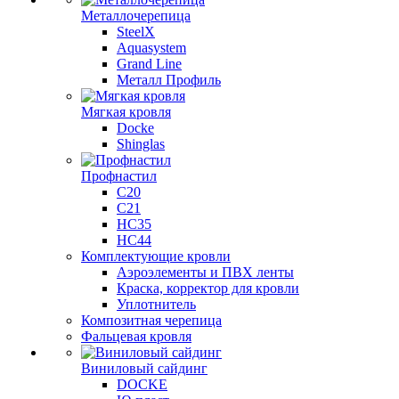
Металлочерепица
SteelX
Aquasystem
Grand Line
Металл Профиль
Мягкая кровля
Docke
Shinglas
Профнастил
C20
C21
НС35
НС44
Комплектующие кровли
Аэроэлементы и ПВХ ленты
Краска, корректор для кровли
Уплотнитель
Композитная черепица
Фальцевая кровля
Виниловый сайдинг
DOCKE