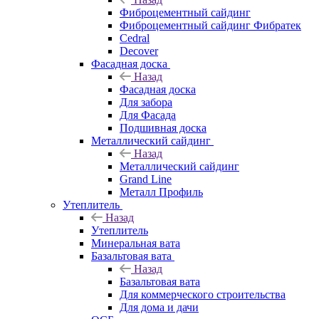
Фиброцементный сайдинг
Фиброцементный сайдинг Фибратек
Cedral
Decover
Фасадная доска
Назад
Фасадная доска
Для забора
Для Фасада
Подшивная доска
Металлический сайдинг
Назад
Металлический сайдинг
Grand Line
Металл Профиль
Утеплитель
Назад
Утеплитель
Минеральная вата
Базальтовая вата
Назад
Базальтовая вата
Для коммерческого строительства
Для дома и дачи