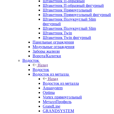
Штакетник П-образный
Штакетник П-образный фигурный
Штакетник Прямоугольный
Штакетник Прямоугольный фигурный
Штакетник Полукруглый Slim
фигурный
Штакетник Полукруглый Slim
Штакетник Twin
Штакетник Twin фигурный
Панельные ограждения
Модульные ограждения
Заборы жалюзи
Ворота/Калитки
Водосток
Назад
Водосток
Водосток из металла
Назад
Водосток из металла
Aquasystem
Optima
Vortex прямоугольный
МеталлПрофиль
GrandLine
GRANDSYSTEM