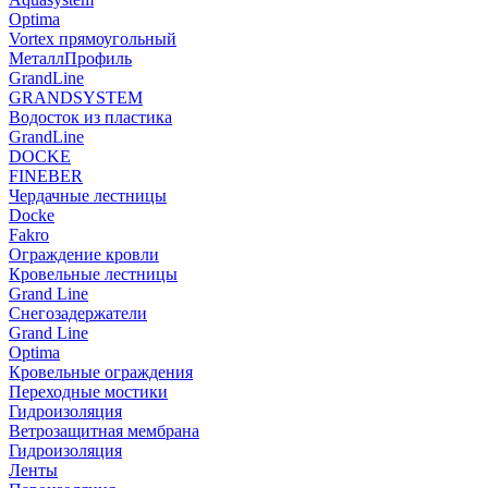
Optima
Vortex прямоугольный
МеталлПрофиль
GrandLine
GRANDSYSTEM
Водосток из пластика
GrandLine
DOCKE
FINEBER
Чердачные лестницы
Docke
Fakro
Ограждение кровли
Кровельные лестницы
Grand Line
Снегозадержатели
Grand Line
Optima
Кровельные ограждения
Переходные мостики
Гидроизоляция
Ветрозащитная мембрана
Гидроизоляция
Ленты