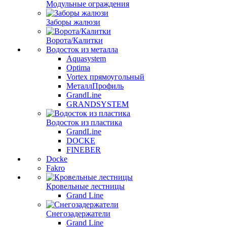
Модульные ограждения
Заборы жалюзи
Ворота/Калитки
Водосток из металла
Aquasystem
Optima
Vortex прямоугольный
МеталлПрофиль
GrandLine
GRANDSYSTEM
Водосток из пластика
GrandLine
DOCKE
FINEBER
Docke
Fakro
Кровельные лестницы
Grand Line
Снегозадержатели
Grand Line