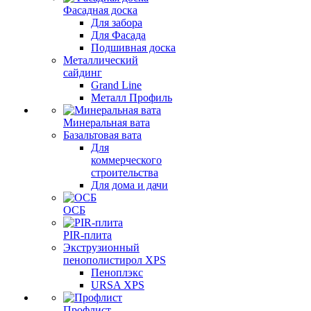
Фасадная доска
Для забора
Для Фасада
Подшивная доска
Металлический
сайдинг
Grand Line
Металл Профиль
Минеральная вата
Базальтовая вата
Для
коммерческого
строительства
Для дома и дачи
ОСБ
PIR-плита
Экструзионный
пенополистирол XPS
Пеноплэкс
URSA XPS
Профлист