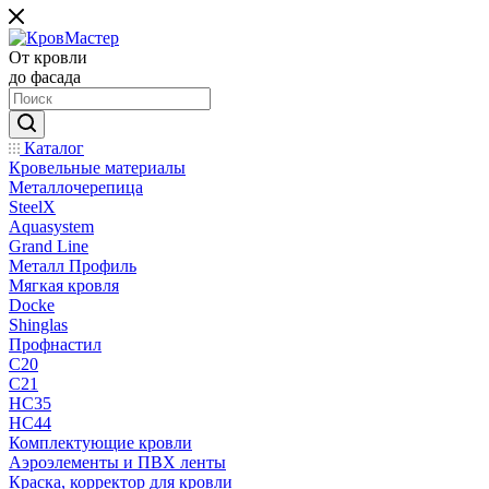
От кровли
до фасада
Каталог
Кровельные материалы
Металлочерепица
SteelX
Aquasystem
Grand Line
Металл Профиль
Мягкая кровля
Docke
Shinglas
Профнастил
C20
C21
НС35
НС44
Комплектующие кровли
Аэроэлементы и ПВХ ленты
Краска, корректор для кровли