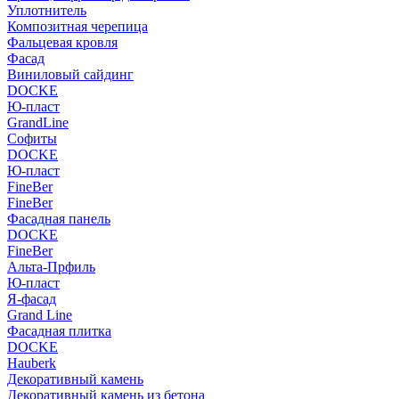
Уплотнитель
Композитная черепица
Фальцевая кровля
Фасад
Виниловый сайдинг
DOCKE
Ю-пласт
GrandLine
Софиты
DOCKE
Ю-пласт
FineBer
FineBer
Фасадная панель
DOCKE
FineBer
Альта-Прфиль
Ю-пласт
Я-фасад
Grand Line
Фасадная плитка
DOCKE
Hauberk
Декоративный камень
Декоративный камень из бетона