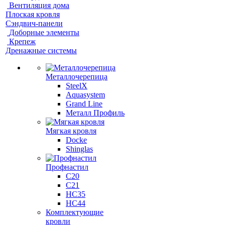
Вентиляция дома
Плоская кровля
Сэндвич-панели
Доборные элементы
Крепеж
Дренажные системы
Металлочерепица
SteelX
Aquasystem
Grand Line
Металл Профиль
Мягкая кровля
Docke
Shinglas
Профнастил
C20
C21
НС35
НС44
Комплектующие
кровли