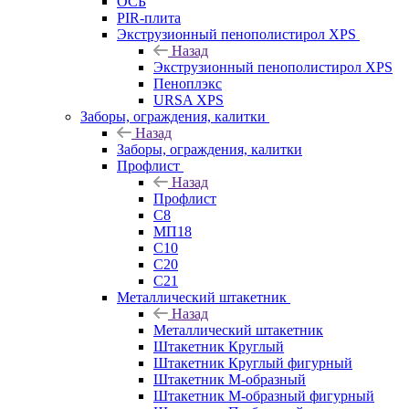
ОСБ
PIR-плита
Экструзионный пенополистирол XPS
Назад
Экструзионный пенополистирол XPS
Пеноплэкс
URSA XPS
Заборы, ограждения, калитки
Назад
Заборы, ограждения, калитки
Профлист
Назад
Профлист
С8
МП18
С10
С20
С21
Металлический штакетник
Назад
Металлический штакетник
Штакетник Круглый
Штакетник Круглый фигурный
Штакетник М-образный
Штакетник М-образный фигурный