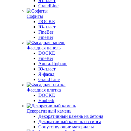
Ю-пласт
GrandLine
Софиты
DOCKE
Ю-пласт
FineBer
FineBer
Фасадная панель
DOCKE
FineBer
Альта-Прфиль
Ю-пласт
Я-фасад
Grand Line
Фасадная плитка
DOCKE
Hauberk
Декоративный камень
Декоративный камень из бетона
Декоративный камень из гипса
Сопутствующие материалы