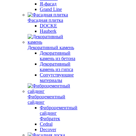
Я-фасад
Grand Line
Фасадная плитка
DOCKE
Hauberk
Декоративный камень
Декоративный
камень из бетона
Декоративный
камень из гипса
Сопутствующие
материалы
Фиброцементный
сайдинг
Фиброцементный
сайдинг
Фибратек
Cedral
Decover