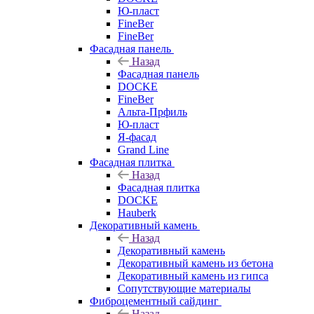
Ю-пласт
FineBer
FineBer
Фасадная панель
Назад
Фасадная панель
DOCKE
FineBer
Альта-Прфиль
Ю-пласт
Я-фасад
Grand Line
Фасадная плитка
Назад
Фасадная плитка
DOCKE
Hauberk
Декоративный камень
Назад
Декоративный камень
Декоративный камень из бетона
Декоративный камень из гипса
Сопутствующие материалы
Фиброцементный сайдинг
Назад