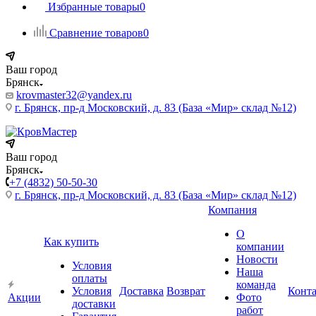
Избранные товары
0
Сравнение товаров
0
Ваш город
Брянск
krovmaster32@yandex.ru
г. Брянск, пр-д Московский, д. 83 (База «Мир» склад №12)
Ваш город
Брянск
+7 (4832) 50-50-30
г. Брянск, пр-д Московский, д. 83 (База «Мир» склад №12)
Компания
О
Как купить
компании
Новости
Условия
Наша
оплаты
команда
Условия
Доставка
Возврат
Конт
Акции
Фото
доставки
работ