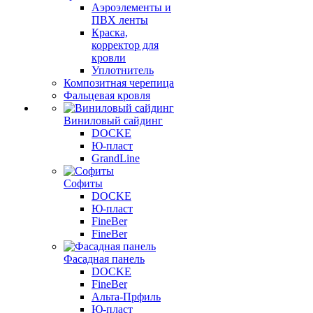
Аэроэлементы и
ПВХ ленты
Краска,
корректор для
кровли
Уплотнитель
Композитная черепица
Фальцевая кровля
Виниловый сайдинг
DOCKE
Ю-пласт
GrandLine
Софиты
DOCKE
Ю-пласт
FineBer
FineBer
Фасадная панель
DOCKE
FineBer
Альта-Прфиль
Ю-пласт