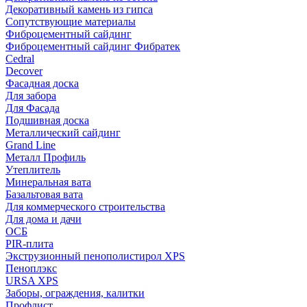
Декоративный камень из гипса
Сопутствующие материалы
Фиброцементный сайдинг
Фиброцементный сайдинг Фибратек
Cedral
Decover
Фасадная доска
Для забора
Для Фасада
Подшивная доска
Металлический сайдинг
Grand Line
Металл Профиль
Утеплитель
Минеральная вата
Базальтовая вата
Для коммерческого строительства
Для дома и дачи
ОСБ
PIR-плита
Экструзионный пенополистирол XPS
Пеноплэкс
URSA XPS
Заборы, ограждения, калитки
Профлист