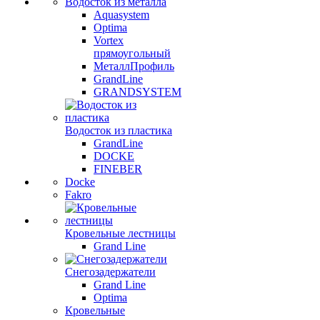
Водосток из металла
Aquasystem
Optima
Vortex
прямоугольный
МеталлПрофиль
GrandLine
GRANDSYSTEM
Водосток из пластика
GrandLine
DOCKE
FINEBER
Docke
Fakro
Кровельные лестницы
Grand Line
Снегозадержатели
Grand Line
Optima
Кровельные