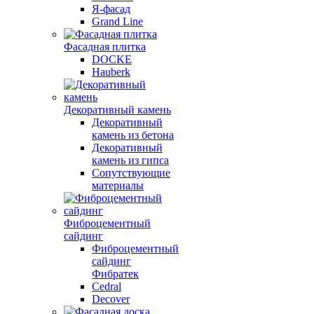
Я-фасад
Grand Line
Фасадная плитка
DOCKE
Hauberk
Декоративный камень
Декоративный
камень из бетона
Декоративный
камень из гипса
Сопутствующие
материалы
Фиброцементный
сайдинг
Фиброцементный
сайдинг
Фибратек
Cedral
Decover