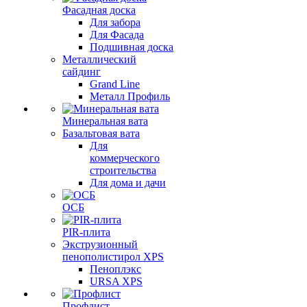
Фасадная доска
Для забора
Для Фасада
Подшивная доска
Металлический
сайдинг
Grand Line
Металл Профиль
Минеральная вата
Базальтовая вата
Для
коммерческого
строительства
Для дома и дачи
ОСБ
PIR-плита
Экструзионный
пенополистирол XPS
Пеноплэкс
URSA XPS
Профлист