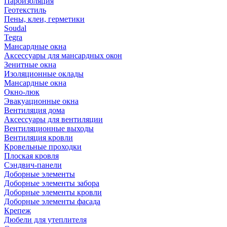
Пароизоляция
Геотекстиль
Пены, клеи, герметики
Soudal
Tegra
Мансардные окна
Аксессуары для мансардных окон
Зенитные окна
Изоляционные оклады
Мансардные окна
Окно-люк
Эвакуационные окна
Вентиляция дома
Аксессуары для вентиляции
Вентиляционные выходы
Вентиляция кровли
Кровельные проходки
Плоская кровля
Сэндвич-панели
Доборные элементы
Доборные элементы забора
Доборные элементы кровли
Доборные элементы фасада
Крепеж
Дюбели для утеплителя