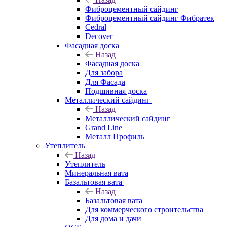
Фиброцементный сайдинг
Фиброцементный сайдинг Фибратек
Cedral
Decover
Фасадная доска
Назад
Фасадная доска
Для забора
Для Фасада
Подшивная доска
Металлический сайдинг
Назад
Металлический сайдинг
Grand Line
Металл Профиль
Утеплитель
Назад
Утеплитель
Минеральная вата
Базальтовая вата
Назад
Базальтовая вата
Для коммерческого строительства
Для дома и дачи