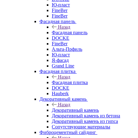
Ю-пласт
FineBer
FineBer
Фасадная панель
Назад
Фасадная панель
DOCKE
FineBer
Альта-Прфиль
Ю-пласт
Я-фасад
Grand Line
Фасадная плитка
Назад
Фасадная плитка
DOCKE
Hauberk
Декоративный камень
Назад
Декоративный камень
Декоративный камень из бетона
Декоративный камень из гипса
Сопутствующие материалы
Фиброцементный сайдинг
Назад