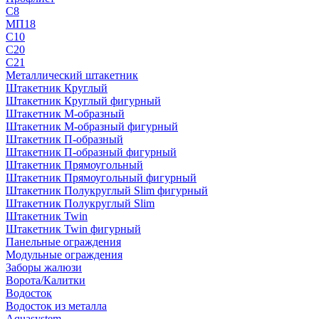
С8
МП18
С10
С20
С21
Металлический штакетник
Штакетник Круглый
Штакетник Круглый фигурный
Штакетник М-образный
Штакетник М-образный фигурный
Штакетник П-образный
Штакетник П-образный фигурный
Штакетник Прямоугольный
Штакетник Прямоугольный фигурный
Штакетник Полукруглый Slim фигурный
Штакетник Полукруглый Slim
Штакетник Twin
Штакетник Twin фигурный
Панельные ограждения
Модульные ограждения
Заборы жалюзи
Ворота/Калитки
Водосток
Водосток из металла
Aquasystem