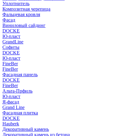
Уплотнитель
Композитная черепица
Фальцевая кровля
Фасад
Виниловый сайдинг
DOCKE
Ю-пласт
GrandLine
Софиты
DOCKE
Ю-пласт
FineBer
FineBer
Фасадная панель
DOCKE
FineBer
Альта-Прфиль
Ю-пласт
Я-фасад
Grand Line
Фасадная плитка
DOCKE
Hauberk
Декоративный камень
Декоративный камень из бетона