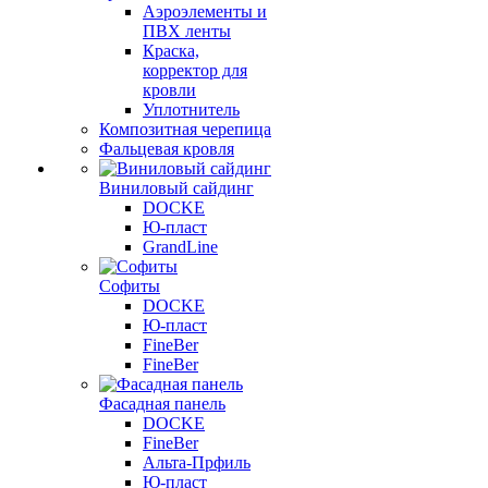
Аэроэлементы и
ПВХ ленты
Краска,
корректор для
кровли
Уплотнитель
Композитная черепица
Фальцевая кровля
Виниловый сайдинг
DOCKE
Ю-пласт
GrandLine
Софиты
DOCKE
Ю-пласт
FineBer
FineBer
Фасадная панель
DOCKE
FineBer
Альта-Прфиль
Ю-пласт