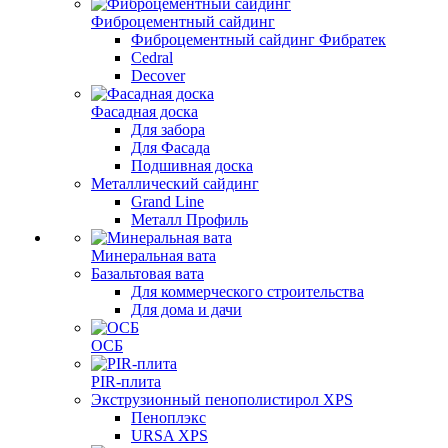
Фиброцементный сайдинг
Фиброцементный сайдинг Фибратек
Cedral
Decover
Фасадная доска
Для забора
Для Фасада
Подшивная доска
Металлический сайдинг
Grand Line
Металл Профиль
Минеральная вата
Базальтовая вата
Для коммерческого строительства
Для дома и дачи
ОСБ
PIR-плита
Экструзионный пенополистирол XPS
Пеноплэкс
URSA XPS