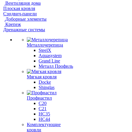
Вентиляция дома
Плоская кровля
Сэндвич-панели
Доборные элементы
Крепеж
Дренажные системы
Металлочерепица
SteelX
Aquasystem
Grand Line
Металл Профиль
Мягкая кровля
Docke
Shinglas
Профнастил
C20
C21
НС35
НС44
Комплектующие
кровли