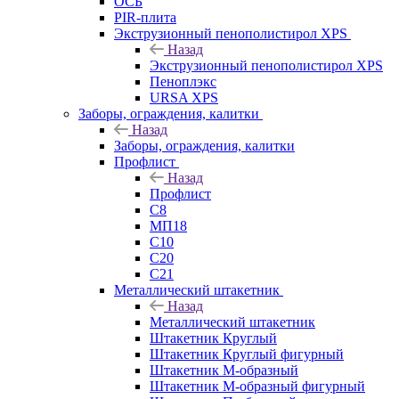
ОСБ
PIR-плита
Экструзионный пенополистирол XPS
Назад
Экструзионный пенополистирол XPS
Пеноплэкс
URSA XPS
Заборы, ограждения, калитки
Назад
Заборы, ограждения, калитки
Профлист
Назад
Профлист
С8
МП18
С10
С20
С21
Металлический штакетник
Назад
Металлический штакетник
Штакетник Круглый
Штакетник Круглый фигурный
Штакетник М-образный
Штакетник М-образный фигурный