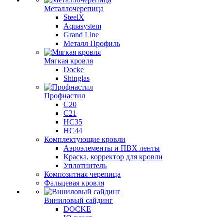
Металлочерепица
SteelX
Aquasystem
Grand Line
Металл Профиль
Мягкая кровля
Docke
Shinglas
Профнастил
C20
C21
НС35
НС44
Комплектующие кровли
Аэроэлементы и ПВХ ленты
Краска, корректор для кровли
Уплотнитель
Композитная черепица
Фальцевая кровля
Виниловый сайдинг
DOCKE