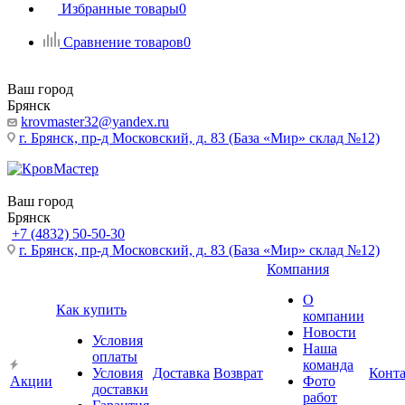
Избранные товары
0
Сравнение товаров
0
Ваш город
Брянск
krovmaster32@yandex.ru
г. Брянск, пр-д Московский, д. 83 (База «Мир» склад №12)
Ваш город
Брянск
+7 (4832) 50-50-30
г. Брянск, пр-д Московский, д. 83 (База «Мир» склад №12)
Компания
О
Как купить
компании
Новости
Условия
Наша
оплаты
команда
Условия
Доставка
Возврат
Конт
Акции
Фото
доставки
работ