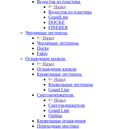
Водосток из пластика
Назад
Водосток из пластика
GrandLine
DOCKE
FINEBER
Чердачные лестницы
Назад
Чердачные лестницы
Docke
Fakro
Ограждение кровли
Назад
Ограждение кровли
Кровельные лестницы
Назад
Кровельные лестницы
Grand Line
Снегозадержатели
Назад
Снегозадержатели
Grand Line
Optima
Кровельные ограждения
Переходные мостики