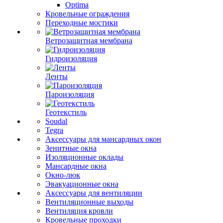
Optima
Кровельные ограждения
Переходные мостики
Ветрозащитная мембрана
Гидроизоляция
Ленты
Пароизоляция
Геотекстиль
Soudal
Tegra
Аксессуары для мансардных окон
Зенитные окна
Изоляционные оклады
Мансардные окна
Окно-люк
Эвакуационные окна
Аксессуары для вентиляции
Вентиляционные выходы
Вентиляция кровли
Кровельные проходки