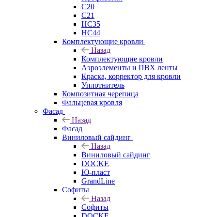
C20
C21
НС35
НС44
Комплектующие кровли
Назад
Комплектующие кровли
Аэроэлементы и ПВХ ленты
Краска, корректор для кровли
Уплотнитель
Композитная черепица
Фальцевая кровля
Фасад
Назад
Фасад
Виниловый сайдинг
Назад
Виниловый сайдинг
DOCKE
Ю-пласт
GrandLine
Софиты
Назад
Софиты
DOCKE