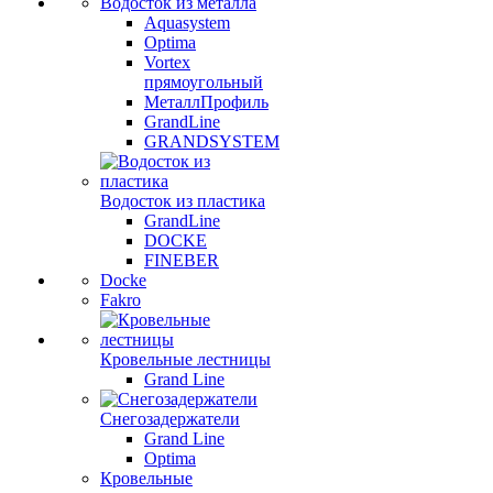
Водосток из металла
Aquasystem
Optima
Vortex
прямоугольный
МеталлПрофиль
GrandLine
GRANDSYSTEM
Водосток из пластика
GrandLine
DOCKE
FINEBER
Docke
Fakro
Кровельные лестницы
Grand Line
Снегозадержатели
Grand Line
Optima
Кровельные