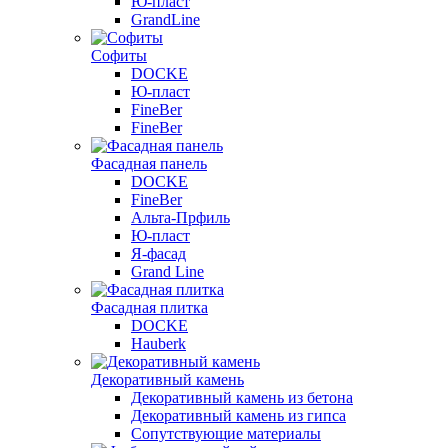
Ю-пласт
GrandLine
Софиты
DOCKE
Ю-пласт
FineBer
FineBer
Фасадная панель
DOCKE
FineBer
Альта-Прфиль
Ю-пласт
Я-фасад
Grand Line
Фасадная плитка
DOCKE
Hauberk
Декоративный камень
Декоративный камень из бетона
Декоративный камень из гипса
Сопутствующие материалы