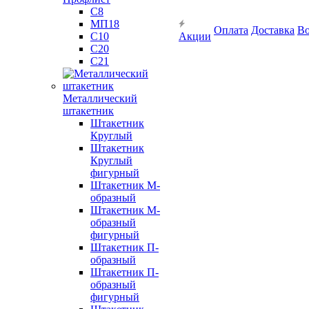
С8
МП18
Оплата
Доставка
Во
С10
Акции
С20
С21
Металлический
штакетник
Штакетник
Круглый
Штакетник
Круглый
фигурный
Штакетник М-
образный
Штакетник М-
образный
фигурный
Штакетник П-
образный
Штакетник П-
образный
фигурный