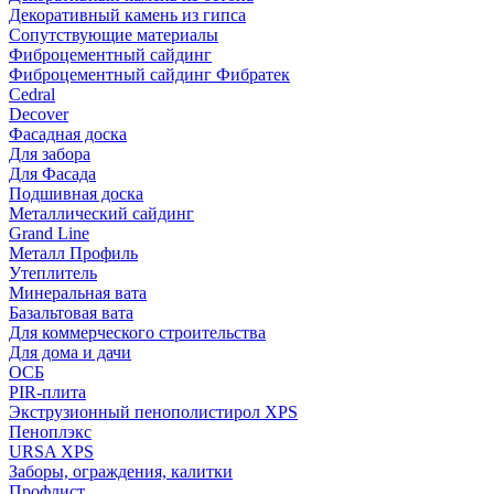
Декоративный камень из гипса
Сопутствующие материалы
Фиброцементный сайдинг
Фиброцементный сайдинг Фибратек
Cedral
Decover
Фасадная доска
Для забора
Для Фасада
Подшивная доска
Металлический сайдинг
Grand Line
Металл Профиль
Утеплитель
Минеральная вата
Базальтовая вата
Для коммерческого строительства
Для дома и дачи
ОСБ
PIR-плита
Экструзионный пенополистирол XPS
Пеноплэкс
URSA XPS
Заборы, ограждения, калитки
Профлист