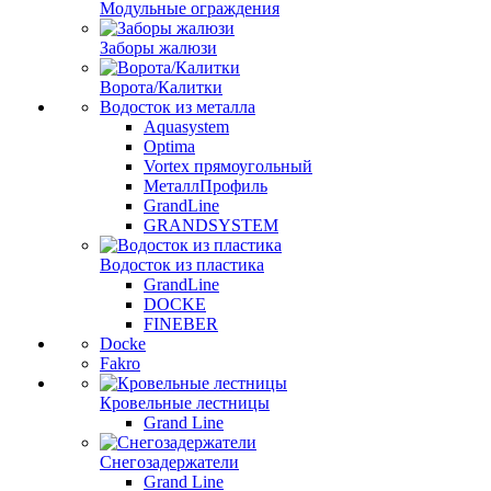
Модульные ограждения
Заборы жалюзи
Ворота/Калитки
Водосток из металла
Aquasystem
Optima
Vortex прямоугольный
МеталлПрофиль
GrandLine
GRANDSYSTEM
Водосток из пластика
GrandLine
DOCKE
FINEBER
Docke
Fakro
Кровельные лестницы
Grand Line
Снегозадержатели
Grand Line