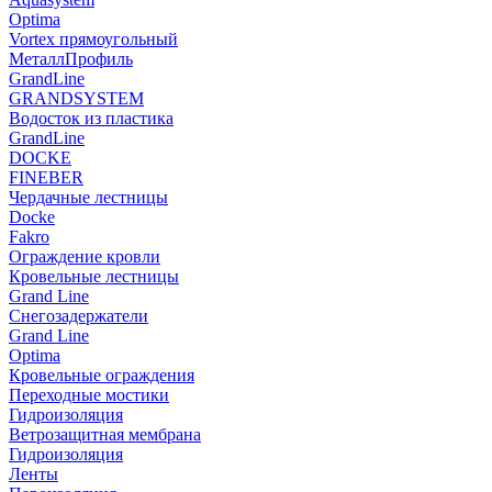
Optima
Vortex прямоугольный
МеталлПрофиль
GrandLine
GRANDSYSTEM
Водосток из пластика
GrandLine
DOCKE
FINEBER
Чердачные лестницы
Docke
Fakro
Ограждение кровли
Кровельные лестницы
Grand Line
Снегозадержатели
Grand Line
Optima
Кровельные ограждения
Переходные мостики
Гидроизоляция
Ветрозащитная мембрана
Гидроизоляция
Ленты