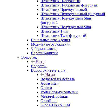
Штакетник П-образный
Штакетник П-образный фигурный
Штакетник Прямоугольный
Штакетник Прямоугольный фигурный
Штакетник Полукруглый Slim
фигурный
Штакетник Полукруглый Slim
Штакетник Twin
Штакетник Twin фигурный
Панельные ограждения
Модульные ограждения
Заборы жалюзи
Ворота/Калитки
Водосток
Назад
Водосток
Водосток из металла
Назад
Водосток из металла
Aquasystem
Optima
Vortex прямоугольный
МеталлПрофиль
GrandLine
GRANDSYSTEM