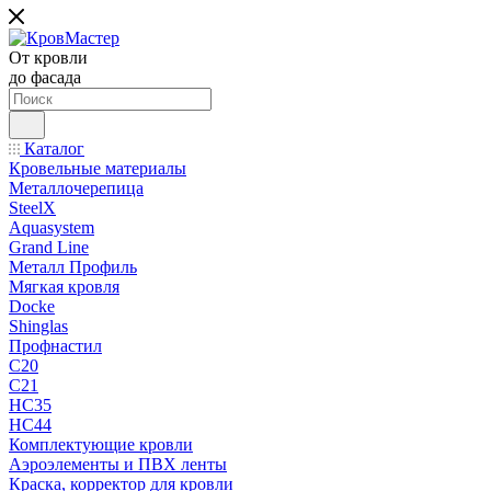
От кровли
до фасада
Каталог
Кровельные материалы
Металлочерепица
SteelX
Aquasystem
Grand Line
Металл Профиль
Мягкая кровля
Docke
Shinglas
Профнастил
C20
C21
НС35
НС44
Комплектующие кровли
Аэроэлементы и ПВХ ленты
Краска, корректор для кровли