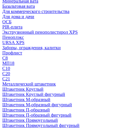
Минеральная вата
Базальтовая вата
Для коммерческого строительства
Для дома и дачи
ОСБ
PIR-плита
Экструзионный пенополистирол XPS
Пеноплэкс
URSA XPS
Заборы, ограждения, калитки
Профлист
С8
МП18
С10
С20
С21
Металлический штакетник
Штакетник Круглый
Штакетник Круглый фигурный
Штакетник М-образный
Штакетник М-образный фигурный
Штакетник П-образный
Штакетник П-образный фигурный
Штакетник Прямоугольный
Штакетник Прямоугольный фигурный