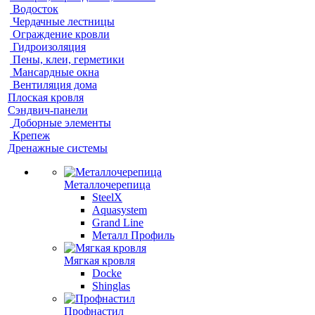
Водосток
Чердачные лестницы
Ограждение кровли
Гидроизоляция
Пены, клеи, герметики
Мансардные окна
Вентиляция дома
Плоская кровля
Сэндвич-панели
Доборные элементы
Крепеж
Дренажные системы
Металлочерепица
SteelX
Aquasystem
Grand Line
Металл Профиль
Мягкая кровля
Docke
Shinglas
Профнастил