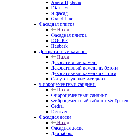
Альта-Прфиль
Ю-пласт
Я-фасад
Grand Line
Фасадная плитка
Назад
Фасадная плитка
DOCKE
Hauberk
Декоративный камень
Назад
Декоративный камень
Декоративный камень из бетона
Декоративный камень из гипса
Сопутствующие материалы
Фиброцементный сайдинг
Назад
Фиброцементный сайдинг
Фиброцементный сайдинг Фибратек
Cedral
Decover
Фасадная доска
Назад
Фасадная доска
Для забора