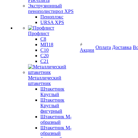
PIR-плита
Экструзионный
пенополистирол XPS
Пеноплэкс
URSA XPS
Профлист
С8
МП18
Оплата
Доставка
Во
С10
Акции
С20
С21
Металлический
штакетник
Штакетник
Круглый
Штакетник
Круглый
фигурный
Штакетник М-
образный
Штакетник М-
образный