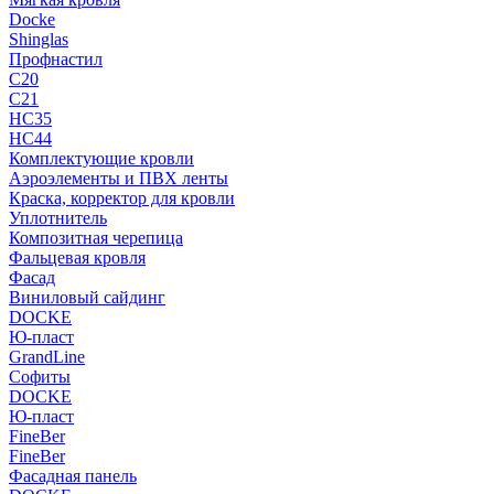
Docke
Shinglas
Профнастил
C20
C21
НС35
НС44
Комплектующие кровли
Аэроэлементы и ПВХ ленты
Краска, корректор для кровли
Уплотнитель
Композитная черепица
Фальцевая кровля
Фасад
Виниловый сайдинг
DOCKE
Ю-пласт
GrandLine
Софиты
DOCKE
Ю-пласт
FineBer
FineBer
Фасадная панель