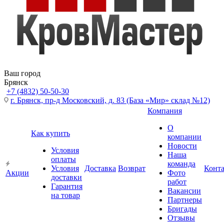
Ваш город
Брянск
+7 (4832) 50-50-30
г. Брянск, пр-д Московский, д. 83 (База «Мир» склад №12)
Компания
О
Как купить
компании
Новости
Условия
Наша
оплаты
команда
Условия
Доставка
Возврат
Конт
Акции
Фото
доставки
работ
Гарантия
Вакансии
на товар
Партнеры
Бригады
Отзывы