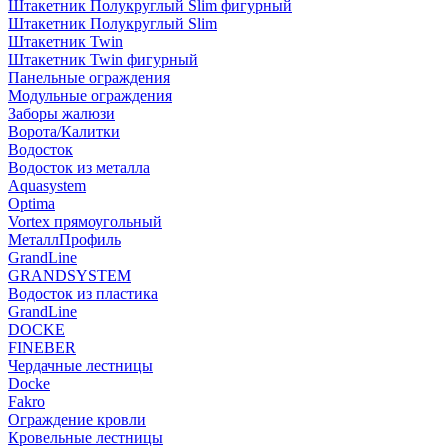
Штакетник Полукруглый Slim фигурный
Штакетник Полукруглый Slim
Штакетник Twin
Штакетник Twin фигурный
Панельные ограждения
Модульные ограждения
Заборы жалюзи
Ворота/Калитки
Водосток
Водосток из металла
Aquasystem
Optima
Vortex прямоугольный
МеталлПрофиль
GrandLine
GRANDSYSTEM
Водосток из пластика
GrandLine
DOCKE
FINEBER
Чердачные лестницы
Docke
Fakro
Ограждение кровли
Кровельные лестницы