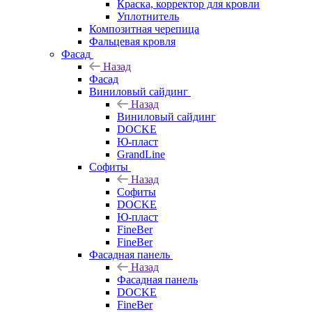
Краска, корректор для кровли
Уплотнитель
Композитная черепица
Фальцевая кровля
Фасад
Назад
Фасад
Виниловый сайдинг
Назад
Виниловый сайдинг
DOCKE
Ю-пласт
GrandLine
Софиты
Назад
Софиты
DOCKE
Ю-пласт
FineBer
FineBer
Фасадная панель
Назад
Фасадная панель
DOCKE
FineBer