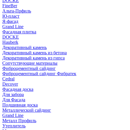
DOCKE
FineBer
Альта-Прфиль
Ю-пласт
Я-фасад
Grand Line
Фасадная плитка
DOCKE
Hauberk
Декоративный камень
Декоративный камень из бетона
Декоративный камень из гипса
Сопутствующие материалы
Фиброцементный сайдинг
Фиброцементный сайдинг Фибратек
Cedral
Decover
Фасадная доска
Для забора
Для Фасада
Подшивная доска
Металлический сайдинг
Grand Line
Металл Профиль
Утеплитель