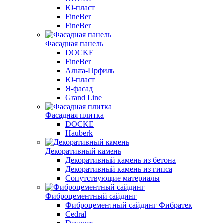
Ю-пласт
FineBer
FineBer
Фасадная панель
DOCKE
FineBer
Альта-Прфиль
Ю-пласт
Я-фасад
Grand Line
Фасадная плитка
DOCKE
Hauberk
Декоративный камень
Декоративный камень из бетона
Декоративный камень из гипса
Сопутствующие материалы
Фиброцементный сайдинг
Фиброцементный сайдинг Фибратек
Cedral
Decover