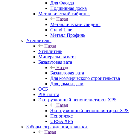
Для Фасада
Подшивная доска
Металлический сайдинг
Назад
Металлический сайдинг
Grand Line
Металл Профиль
Утеплитель
Назад
Утеплитель
Минеральная вата
Базальтовая вата
Назад
Базальтовая вата
Для коммерческого строительства
Для дома и дачи
ОСБ
PIR-плита
Экструзионный пенополистирол XPS
Назад
Экструзионный пенополистирол XPS
Пеноплэкс
URSA XPS
Заборы, ограждения, калитки
Назад