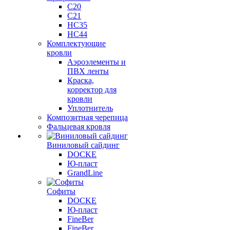
C20
C21
НС35
НС44
Комплектующие
кровли
Аэроэлементы и
ПВХ ленты
Краска,
корректор для
кровли
Уплотнитель
Композитная черепица
Фальцевая кровля
Виниловый сайдинг
DOCKE
Ю-пласт
GrandLine
Софиты
DOCKE
Ю-пласт
FineBer
FineBer