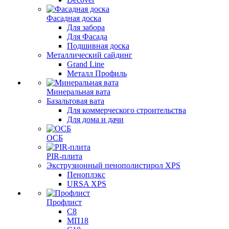
Фасадная доска
Для забора
Для Фасада
Подшивная доска
Металлический сайдинг
Grand Line
Металл Профиль
Минеральная вата
Базальтовая вата
Для коммерческого строительства
Для дома и дачи
ОСБ
PIR-плита
Экструзионный пенополистирол XPS
Пеноплэкс
URSA XPS
Профлист
С8
МП18