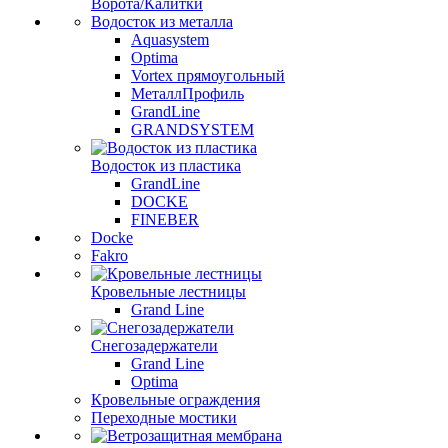
Ворота/Калитки
Водосток из металла
Aquasystem
Optima
Vortex прямоугольный
МеталлПрофиль
GrandLine
GRANDSYSTEM
Водосток из пластика
GrandLine
DOCKE
FINEBER
Docke
Fakro
Кровельные лестницы
Grand Line
Снегозадержатели
Grand Line
Optima
Кровельные ограждения
Переходные мостики