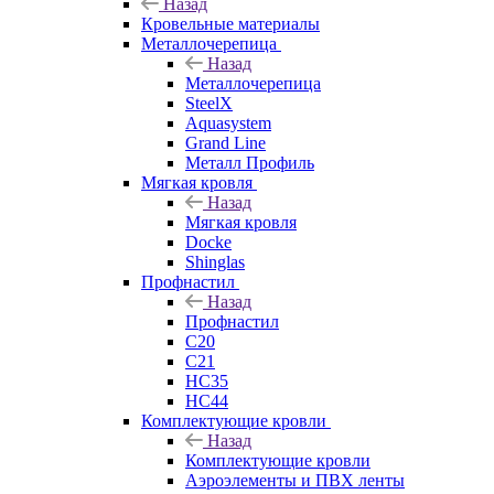
Назад
Кровельные материалы
Металлочерепица
Назад
Металлочерепица
SteelX
Aquasystem
Grand Line
Металл Профиль
Мягкая кровля
Назад
Мягкая кровля
Docke
Shinglas
Профнастил
Назад
Профнастил
C20
C21
НС35
НС44
Комплектующие кровли
Назад
Комплектующие кровли
Аэроэлементы и ПВХ ленты