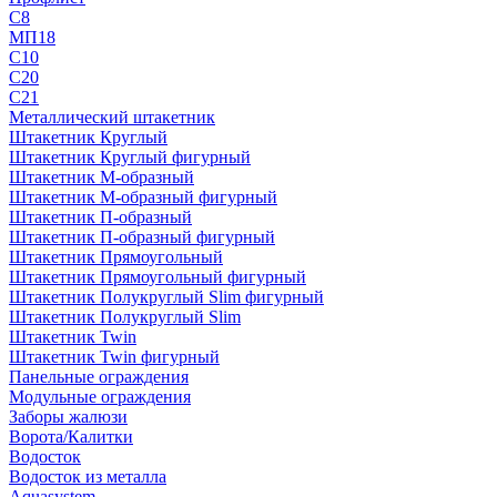
С8
МП18
С10
С20
С21
Металлический штакетник
Штакетник Круглый
Штакетник Круглый фигурный
Штакетник М-образный
Штакетник М-образный фигурный
Штакетник П-образный
Штакетник П-образный фигурный
Штакетник Прямоугольный
Штакетник Прямоугольный фигурный
Штакетник Полукруглый Slim фигурный
Штакетник Полукруглый Slim
Штакетник Twin
Штакетник Twin фигурный
Панельные ограждения
Модульные ограждения
Заборы жалюзи
Ворота/Калитки
Водосток
Водосток из металла
Aquasystem