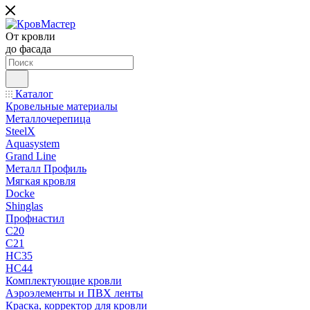
От кровли
до фасада
Каталог
Кровельные материалы
Металлочерепица
SteelX
Aquasystem
Grand Line
Металл Профиль
Мягкая кровля
Docke
Shinglas
Профнастил
C20
C21
НС35
НС44
Комплектующие кровли
Аэроэлементы и ПВХ ленты
Краска, корректор для кровли