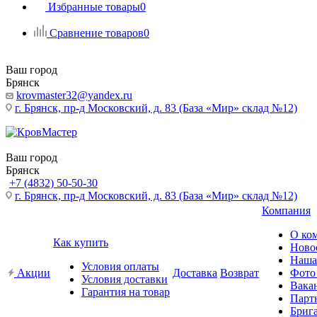
Избранные товары
0
Сравнение товаров
0
Ваш город
Брянск
krovmaster32@yandex.ru
г. Брянск, пр-д Московский, д. 83 (База «Мир» склад №12)
Ваш город
Брянск
+7 (4832) 50-50-30
г. Брянск, пр-д Московский, д. 83 (База «Мир» склад №12)
Компания
О ко
Как купить
Ново
Наша
Условия оплаты
Акции
Доставка
Возврат
Фото
Условия доставки
Вака
Гарантия на товар
Парт
Бриг