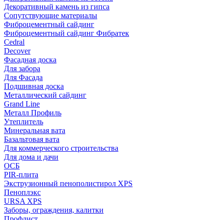
Декоративный камень из гипса
Сопутствующие материалы
Фиброцементный сайдинг
Фиброцементный сайдинг Фибратек
Cedral
Decover
Фасадная доска
Для забора
Для Фасада
Подшивная доска
Металлический сайдинг
Grand Line
Металл Профиль
Утеплитель
Минеральная вата
Базальтовая вата
Для коммерческого строительства
Для дома и дачи
ОСБ
PIR-плита
Экструзионный пенополистирол XPS
Пеноплэкс
URSA XPS
Заборы, ограждения, калитки
Профлист