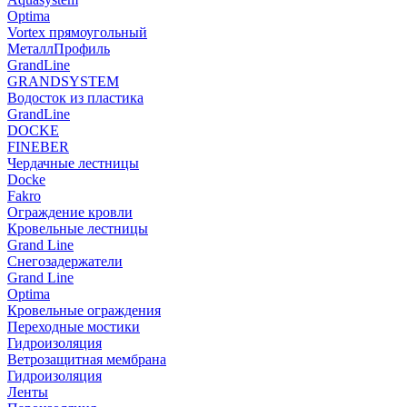
Optima
Vortex прямоугольный
МеталлПрофиль
GrandLine
GRANDSYSTEM
Водосток из пластика
GrandLine
DOCKE
FINEBER
Чердачные лестницы
Docke
Fakro
Ограждение кровли
Кровельные лестницы
Grand Line
Снегозадержатели
Grand Line
Optima
Кровельные ограждения
Переходные мостики
Гидроизоляция
Ветрозащитная мембрана
Гидроизоляция
Ленты