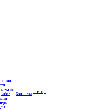
мпании
сти
 команда
+ ЕЩЕ
 работ
Контакты
нсии
неры
ады