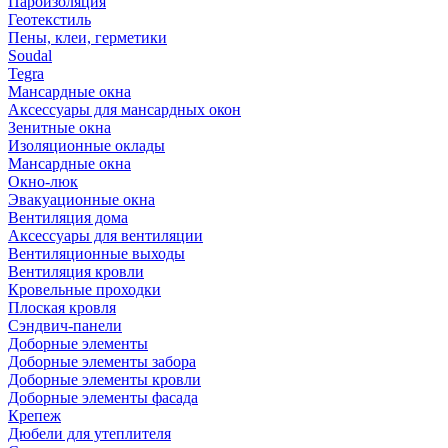
Пароизоляция
Геотекстиль
Пены, клеи, герметики
Soudal
Tegra
Мансардные окна
Аксессуары для мансардных окон
Зенитные окна
Изоляционные оклады
Мансардные окна
Окно-люк
Эвакуационные окна
Вентиляция дома
Аксессуары для вентиляции
Вентиляционные выходы
Вентиляция кровли
Кровельные проходки
Плоская кровля
Сэндвич-панели
Доборные элементы
Доборные элементы забора
Доборные элементы кровли
Доборные элементы фасада
Крепеж
Дюбели для утеплителя