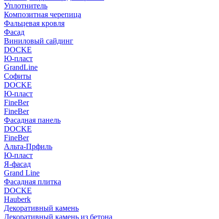
Уплотнитель
Композитная черепица
Фальцевая кровля
Фасад
Виниловый сайдинг
DOCKE
Ю-пласт
GrandLine
Софиты
DOCKE
Ю-пласт
FineBer
FineBer
Фасадная панель
DOCKE
FineBer
Альта-Прфиль
Ю-пласт
Я-фасад
Grand Line
Фасадная плитка
DOCKE
Hauberk
Декоративный камень
Декоративный камень из бетона