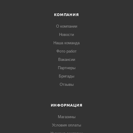
КОМПАНИЯ
Позвоните нашему менеджеру
, получите
консультацию, он сформирует счет, который можно
О компании
будет оплатить наличным или безналичным способом.
Новости
Наша команда
Фото работ
Вакансии
Партнеры
Бригады
Отзывы
ИНФОРМАЦИЯ
Магазины
Условия оплаты