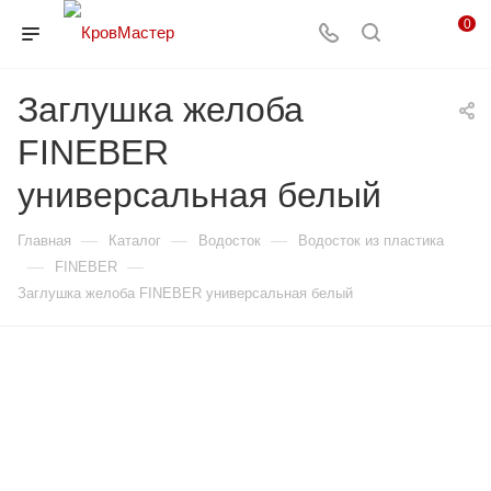
0
Заглушка желоба
FINEBER
универсальная белый
—
—
—
Главная
Каталог
Водосток
Водосток из пластика
—
—
FINEBER
Заглушка желоба FINEBER универсальная белый