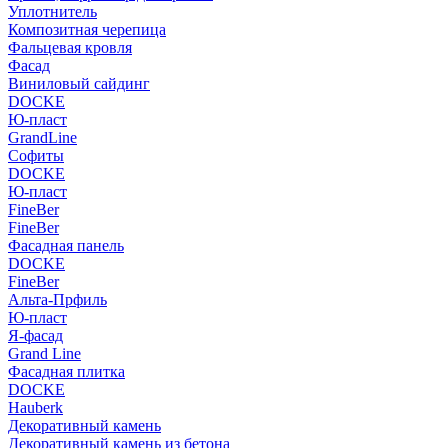
Уплотнитель
Композитная черепица
Фальцевая кровля
Фасад
Виниловый сайдинг
DOCKE
Ю-пласт
GrandLine
Софиты
DOCKE
Ю-пласт
FineBer
FineBer
Фасадная панель
DOCKE
FineBer
Альта-Прфиль
Ю-пласт
Я-фасад
Grand Line
Фасадная плитка
DOCKE
Hauberk
Декоративный камень
Декоративный камень из бетона