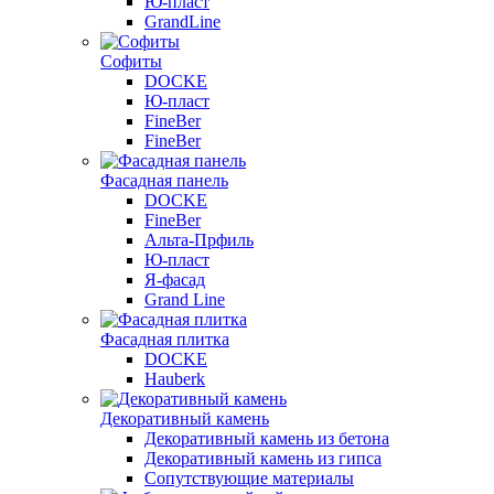
Ю-пласт
GrandLine
Софиты
DOCKE
Ю-пласт
FineBer
FineBer
Фасадная панель
DOCKE
FineBer
Альта-Прфиль
Ю-пласт
Я-фасад
Grand Line
Фасадная плитка
DOCKE
Hauberk
Декоративный камень
Декоративный камень из бетона
Декоративный камень из гипса
Сопутствующие материалы