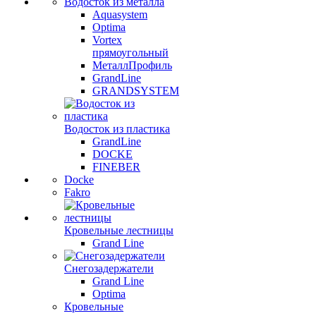
Водосток из металла
Aquasystem
Optima
Vortex
прямоугольный
МеталлПрофиль
GrandLine
GRANDSYSTEM
Водосток из пластика
GrandLine
DOCKE
FINEBER
Docke
Fakro
Кровельные лестницы
Grand Line
Снегозадержатели
Grand Line
Optima
Кровельные