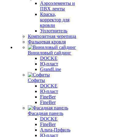
Аэроэлементы и
ПВХ ленты
Краска,
корректор для
кровли
Уплотнитель
Композитная черепица
Фальцевая кровля
Виниловый сайдинг
DOCKE
Ю-пласт
GrandLine
Софиты
DOCKE
Ю-пласт
FineBer
FineBer
Фасадная панель
DOCKE
FineBer
Альта-Прфиль
Ю-пласт