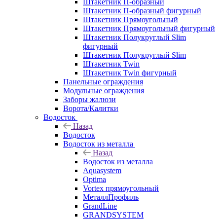
Штакетник П-образный
Штакетник П-образный фигурный
Штакетник Прямоугольный
Штакетник Прямоугольный фигурный
Штакетник Полукруглый Slim
фигурный
Штакетник Полукруглый Slim
Штакетник Twin
Штакетник Twin фигурный
Панельные ограждения
Модульные ограждения
Заборы жалюзи
Ворота/Калитки
Водосток
Назад
Водосток
Водосток из металла
Назад
Водосток из металла
Aquasystem
Optima
Vortex прямоугольный
МеталлПрофиль
GrandLine
GRANDSYSTEM