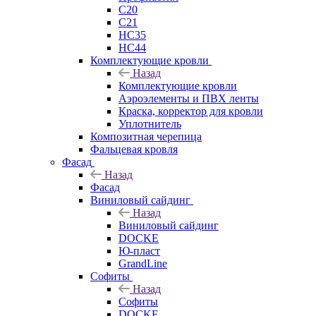
C20
C21
НС35
НС44
Комплектующие кровли
Назад
Комплектующие кровли
Аэроэлементы и ПВХ ленты
Краска, корректор для кровли
Уплотнитель
Композитная черепица
Фальцевая кровля
Фасад
Назад
Фасад
Виниловый сайдинг
Назад
Виниловый сайдинг
DOCKE
Ю-пласт
GrandLine
Софиты
Назад
Софиты
DOCKE