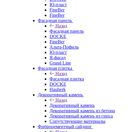
Ю-пласт
FineBer
FineBer
Фасадная панель
Назад
Фасадная панель
DOCKE
FineBer
Альта-Прфиль
Ю-пласт
Я-фасад
Grand Line
Фасадная плитка
Назад
Фасадная плитка
DOCKE
Hauberk
Декоративный камень
Назад
Декоративный камень
Декоративный камень из бетона
Декоративный камень из гипса
Сопутствующие материалы
Фиброцементный сайдинг
Назад