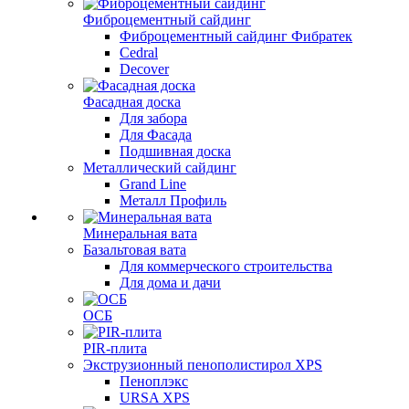
Фиброцементный сайдинг
Фиброцементный сайдинг Фибратек
Cedral
Decover
Фасадная доска
Для забора
Для Фасада
Подшивная доска
Металлический сайдинг
Grand Line
Металл Профиль
Минеральная вата
Базальтовая вата
Для коммерческого строительства
Для дома и дачи
ОСБ
PIR-плита
Экструзионный пенополистирол XPS
Пеноплэкс
URSA XPS