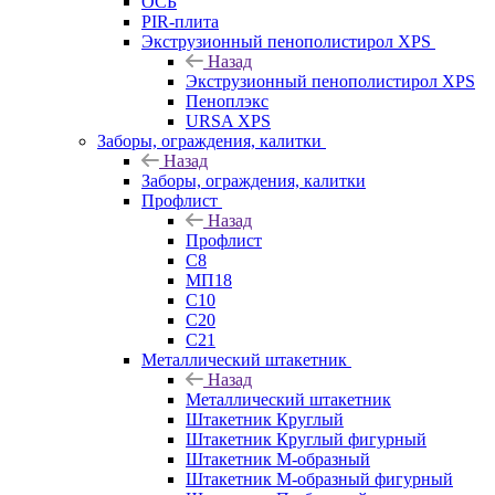
ОСБ
PIR-плита
Экструзионный пенополистирол XPS
Назад
Экструзионный пенополистирол XPS
Пеноплэкс
URSA XPS
Заборы, ограждения, калитки
Назад
Заборы, ограждения, калитки
Профлист
Назад
Профлист
С8
МП18
С10
С20
С21
Металлический штакетник
Назад
Металлический штакетник
Штакетник Круглый
Штакетник Круглый фигурный
Штакетник М-образный
Штакетник М-образный фигурный