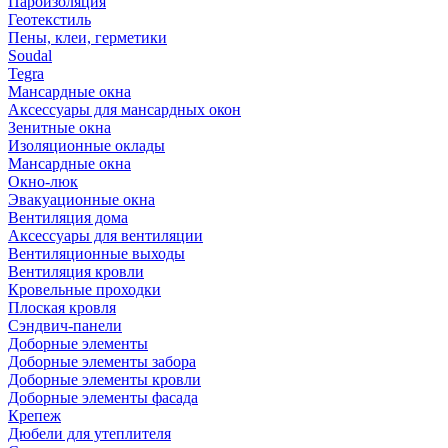
Пароизоляция
Геотекстиль
Пены, клеи, герметики
Soudal
Tegra
Мансардные окна
Аксессуары для мансардных окон
Зенитные окна
Изоляционные оклады
Мансардные окна
Окно-люк
Эвакуационные окна
Вентиляция дома
Аксессуары для вентиляции
Вентиляционные выходы
Вентиляция кровли
Кровельные проходки
Плоская кровля
Сэндвич-панели
Доборные элементы
Доборные элементы забора
Доборные элементы кровли
Доборные элементы фасада
Крепеж
Дюбели для утеплителя