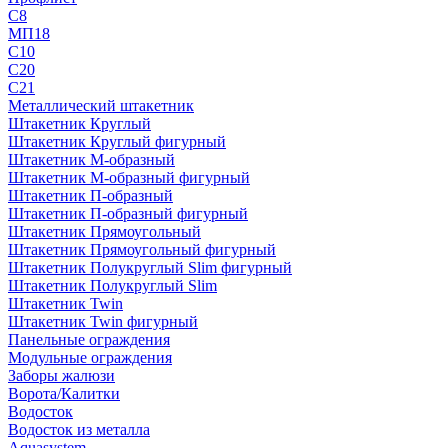
С8
МП18
С10
С20
С21
Металлический штакетник
Штакетник Круглый
Штакетник Круглый фигурный
Штакетник М-образный
Штакетник М-образный фигурный
Штакетник П-образный
Штакетник П-образный фигурный
Штакетник Прямоугольный
Штакетник Прямоугольный фигурный
Штакетник Полукруглый Slim фигурный
Штакетник Полукруглый Slim
Штакетник Twin
Штакетник Twin фигурный
Панельные ограждения
Модульные ограждения
Заборы жалюзи
Ворота/Калитки
Водосток
Водосток из металла
Aquasystem