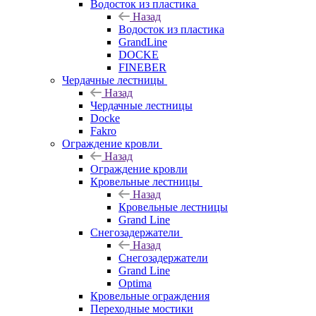
Водосток из пластика
Назад
Водосток из пластика
GrandLine
DOCKE
FINEBER
Чердачные лестницы
Назад
Чердачные лестницы
Docke
Fakro
Ограждение кровли
Назад
Ограждение кровли
Кровельные лестницы
Назад
Кровельные лестницы
Grand Line
Снегозадержатели
Назад
Снегозадержатели
Grand Line
Optima
Кровельные ограждения
Переходные мостики