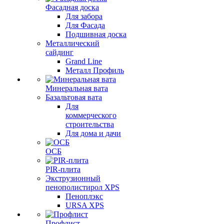
Фасадная доска
Для забора
Для Фасада
Подшивная доска
Металлический
сайдинг
Grand Line
Металл Профиль
Минеральная вата
Базальтовая вата
Для
коммерческого
строительства
Для дома и дачи
ОСБ
PIR-плита
Экструзионный
пенополистирол XPS
Пеноплэкс
URSA XPS
Профлист