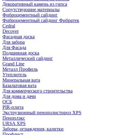
Декоративный камень из гипса
Сопутствующие материалы
Фиброцементный сайдинг
Фиброцементный сайдинг Фибратек
Cedral
Decover
Фасадная доска
Для забора
Для Фасада
Подшивная доска
Металлический сайдинг
Grand Line
Металл Профиль
Утеплитель
Минеральная вата
Базальтовая вата
Для коммерческого строительства
Для дома и дачи
ОСБ
PIR-плита
Экструзионный пенополистирол XPS
Пеноплэкс
URSA XPS
Заборы, ограждения, калитки
Профлист