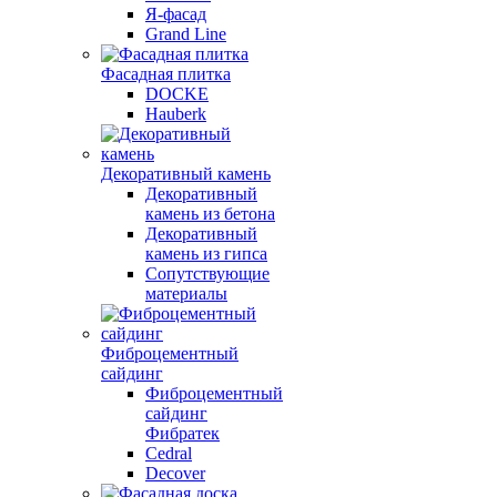
Я-фасад
Grand Line
Фасадная плитка
DOCKE
Hauberk
Декоративный камень
Декоративный
камень из бетона
Декоративный
камень из гипса
Сопутствующие
материалы
Фиброцементный
сайдинг
Фиброцементный
сайдинг
Фибратек
Cedral
Decover