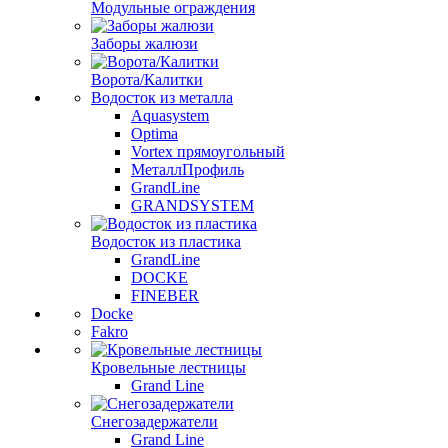
Модульные ограждения
Заборы жалюзи
Ворота/Калитки
Водосток из металла
Aquasystem
Optima
Vortex прямоугольный
МеталлПрофиль
GrandLine
GRANDSYSTEM
Водосток из пластика
GrandLine
DOCKE
FINEBER
Docke
Fakro
Кровельные лестницы
Grand Line
Снегозадержатели
Grand Line