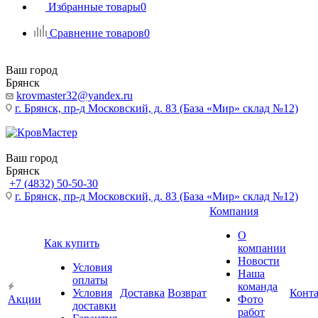
Избранные товары
0
Сравнение товаров
0
Ваш город
Брянск
krovmaster32@yandex.ru
г. Брянск, пр-д Московский, д. 83 (База «Мир» склад №12)
Ваш город
Брянск
+7 (4832) 50-50-30
г. Брянск, пр-д Московский, д. 83 (База «Мир» склад №12)
Компания
О
Как купить
компании
Новости
Условия
Наша
оплаты
команда
Условия
Доставка
Возврат
Конт
Акции
Фото
доставки
работ