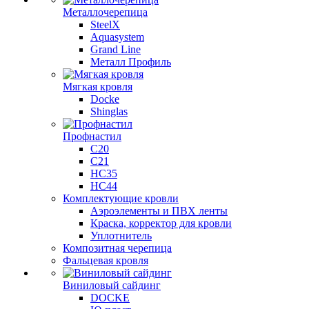
Металлочерепица
SteelX
Aquasystem
Grand Line
Металл Профиль
Мягкая кровля
Docke
Shinglas
Профнастил
C20
C21
НС35
НС44
Комплектующие кровли
Аэроэлементы и ПВХ ленты
Краска, корректор для кровли
Уплотнитель
Композитная черепица
Фальцевая кровля
Виниловый сайдинг
DOCKE