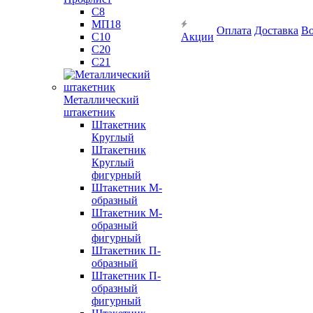
С8
МП18
Оплата
Доставка
Во
С10
Акции
С20
С21
Металлический
штакетник
Штакетник
Круглый
Штакетник
Круглый
фигурный
Штакетник М-
образный
Штакетник М-
образный
фигурный
Штакетник П-
образный
Штакетник П-
образный
фигурный