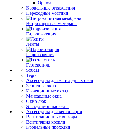
Optima
Кровельные ограждения
Переходные мостики
Ветрозащитная мембрана
Гидроизоляция
Ленты
Пароизоляция
Геотекстиль
Soudal
Tegra
Аксессуары для мансардных окон
Зенитные окна
Изоляционные оклады
Мансардные окна
Окно-люк
Эвакуационные окна
Аксессуары для вентиляции
Вентиляционные выходы
Вентиляция кровли
Кровельные проходки