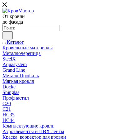
От кровли
до фасада
Каталог
Кровельные материалы
Металлочерепица
SteelX
Aquasystem
Grand Line
Металл Профиль
Мягкая кровля
Docke
Shinglas
Профнастил
C20
C21
НС35
НС44
Комплектующие кровли
Аэроэлементы и ПВХ ленты
Краска, корректор для кровли