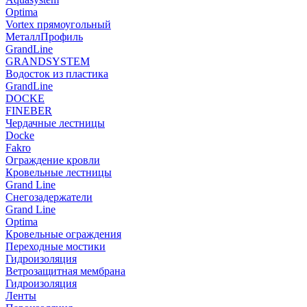
Optima
Vortex прямоугольный
МеталлПрофиль
GrandLine
GRANDSYSTEM
Водосток из пластика
GrandLine
DOCKE
FINEBER
Чердачные лестницы
Docke
Fakro
Ограждение кровли
Кровельные лестницы
Grand Line
Снегозадержатели
Grand Line
Optima
Кровельные ограждения
Переходные мостики
Гидроизоляция
Ветрозащитная мембрана
Гидроизоляция
Ленты