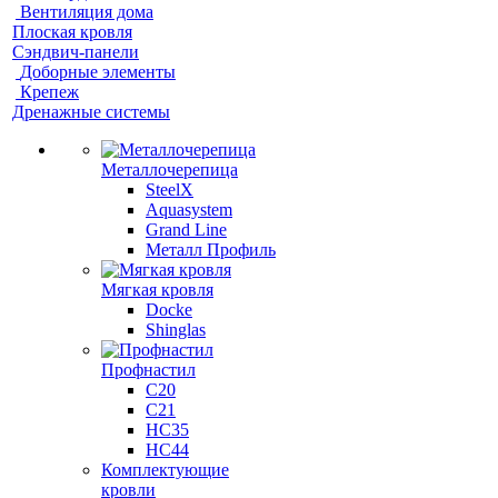
Вентиляция дома
Плоская кровля
Сэндвич-панели
Доборные элементы
Крепеж
Дренажные системы
Металлочерепица
SteelX
Aquasystem
Grand Line
Металл Профиль
Мягкая кровля
Docke
Shinglas
Профнастил
C20
C21
НС35
НС44
Комплектующие
кровли