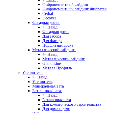
Фиброцементный сайдинг
Фиброцементный сайдинг Фибратек
Cedral
Decover
Фасадная доска
Назад
Фасадная доска
Для забора
Для Фасада
Подшивная доска
Металлический сайдинг
Назад
Металлический сайдинг
Grand Line
Металл Профиль
Утеплитель
Назад
Утеплитель
Минеральная вата
Базальтовая вата
Назад
Базальтовая вата
Для коммерческого строительства
Для дома и дачи