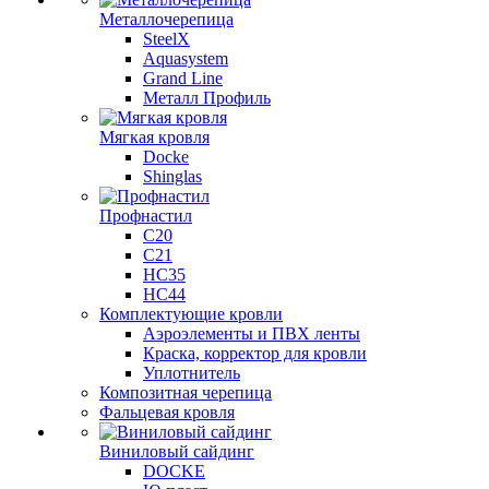
Металлочерепица
SteelX
Aquasystem
Grand Line
Металл Профиль
Мягкая кровля
Docke
Shinglas
Профнастил
C20
C21
НС35
НС44
Комплектующие кровли
Аэроэлементы и ПВХ ленты
Краска, корректор для кровли
Уплотнитель
Композитная черепица
Фальцевая кровля
Виниловый сайдинг
DOCKE