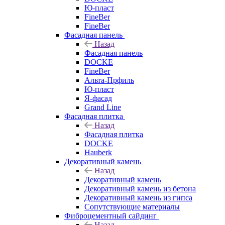
Ю-пласт
FineBer
FineBer
Фасадная панель
Назад
Фасадная панель
DOCKE
FineBer
Альта-Прфиль
Ю-пласт
Я-фасад
Grand Line
Фасадная плитка
Назад
Фасадная плитка
DOCKE
Hauberk
Декоративный камень
Назад
Декоративный камень
Декоративный камень из бетона
Декоративный камень из гипса
Сопутствующие материалы
Фиброцементный сайдинг
Назад