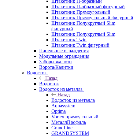
Штакетник П-образный
Штакетник П-образный фигурный
Штакетник Прямоугольный
Штакетник Прямоугольный фигурный
Штакетник Полукруглый Slim
фигурный
Штакетник Полукруглый Slim
Штакетник Twin
Штакетник Twin фигурный
Панельные ограждения
Модульные ограждения
Заборы жалюзи
Ворота/Калитки
Водосток
Назад
Водосток
Водосток из металла
Назад
Водосток из металла
Aquasystem
Optima
Vortex прямоугольный
МеталлПрофиль
GrandLine
GRANDSYSTEM