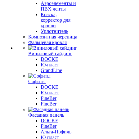
Аэроэлементы и
ПВХ ленты
Краска,
корректор для
кровли
Уплотнитель
Композитная черепица
Фальцевая кровля
Виниловый сайдинг
DOCKE
Ю-пласт
GrandLine
Софиты
DOCKE
Ю-пласт
FineBer
FineBer
Фасадная панель
DOCKE
FineBer
Альта-Прфиль
Ю-пласт