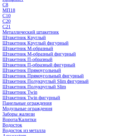
С8
МП18
С10
С20
С21
Металлический штакетник
Штакетник Круглый
Штакетник Круглый фигурный
Штакетник М-образный
Штакетник М-образный фигурный
Штакетник П-образный
Штакетник П-образный фигурный
Штакетник Прямоугольный
Штакетник Прямоугольный фигурный
Штакетник Полукруглый Slim фигурный
Штакетник Полукруглый Slim
Штакетник Twin
Штакетник Twin фигурный
Панельные ограждения
Модульные ограждения
Заборы жалюзи
Ворота/Калитки
Водосток
Водосток из металла
Aquasystem