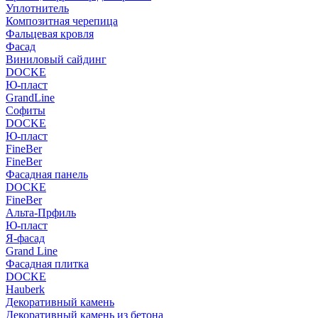
Уплотнитель
Композитная черепица
Фальцевая кровля
Фасад
Виниловый сайдинг
DOCKE
Ю-пласт
GrandLine
Софиты
DOCKE
Ю-пласт
FineBer
FineBer
Фасадная панель
DOCKE
FineBer
Альта-Прфиль
Ю-пласт
Я-фасад
Grand Line
Фасадная плитка
DOCKE
Hauberk
Декоративный камень
Декоративный камень из бетона