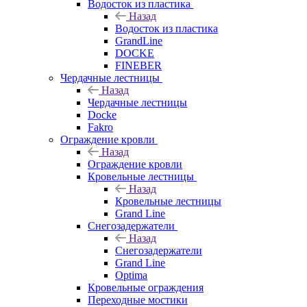
Водосток из пластика
Назад
Водосток из пластика
GrandLine
DOCKE
FINEBER
Чердачные лестницы
Назад
Чердачные лестницы
Docke
Fakro
Ограждение кровли
Назад
Ограждение кровли
Кровельные лестницы
Назад
Кровельные лестницы
Grand Line
Снегозадержатели
Назад
Снегозадержатели
Grand Line
Optima
Кровельные ограждения
Переходные мостики