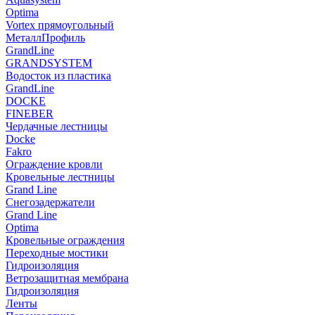
Optima
Vortex прямоугольный
МеталлПрофиль
GrandLine
GRANDSYSTEM
Водосток из пластика
GrandLine
DOCKE
FINEBER
Чердачные лестницы
Docke
Fakro
Ограждение кровли
Кровельные лестницы
Grand Line
Снегозадержатели
Grand Line
Optima
Кровельные ограждения
Переходные мостики
Гидроизоляция
Ветрозащитная мембрана
Гидроизоляция
Ленты