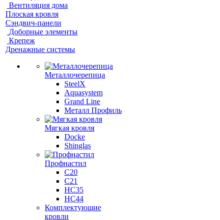
Вентиляция дома
Плоская кровля
Сэндвич-панели
Доборные элементы
Крепеж
Дренажные системы
Металлочерепица
SteelX
Aquasystem
Grand Line
Металл Профиль
Мягкая кровля
Docke
Shinglas
Профнастил
C20
C21
НС35
НС44
Комплектующие
кровли