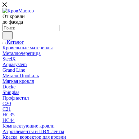
От кровли
до фасада
Каталог
Кровельные материалы
Металлочерепица
SteelX
Aquasystem
Grand Line
Металл Профиль
Мягкая кровля
Docke
Shinglas
Профнастил
C20
C21
НС35
НС44
Комплектующие кровли
Аэроэлементы и ПВХ ленты
Краска, корректор для кровли