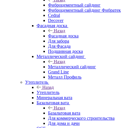
Фиброцементный сайдинг
Фиброцементный сайдинг Фибратек
Cedral
Decover
Фасадная доска
Назад
Фасадная доска
Для забора
Для Фасада
Подшивная доска
Металлический сайдинг
Назад
Металлический сайдинг
Grand Line
Металл Профиль
Утеплитель
Назад
Утеплитель
Минеральная вата
Базальтовая вата
Назад
Базальтовая вата
Для коммерческого строительства
Для дома и дачи