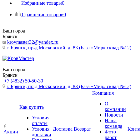
Избранные товары
0
Сравнение товаров
0
Ваш город
Брянск
krovmaster32@yandex.ru
г. Брянск, пр-д Московский, д. 83 (База «Мир» склад №12)
Ваш город
Брянск
+7 (4832) 50-50-30
г. Брянск, пр-д Московский, д. 83 (База «Мир» склад №12)
Компания
О
Как купить
компании
Новости
Условия
Наша
оплаты
команда
Условия
Доставка
Возврат
Конт
Акции
Фото
доставки
работ