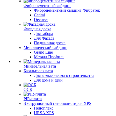
Фиброцементный сайдинг
Фиброцементный сайдинг Фибратек
Cedral
Decover
Фасадная доска
Для забора
Для Фасада
Подшивная доска
Металлический сайдинг
Grand Line
Металл Профиль
Минеральная вата
Базальтовая вата
Для коммерческого строительства
Для дома и дачи
ОСБ
PIR-плита
Экструзионный пенополистирол XPS
Пеноплэкс
URSA XPS