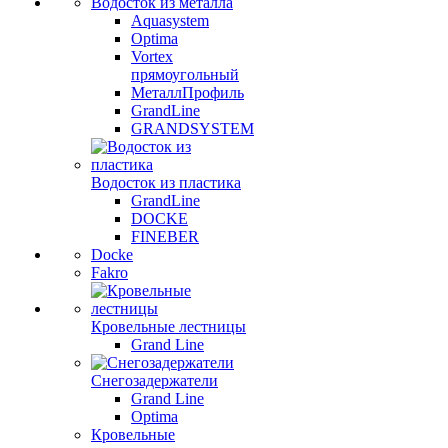
Водосток из металла
Aquasystem
Optima
Vortex
прямоугольный
МеталлПрофиль
GrandLine
GRANDSYSTEM
Водосток из пластика
GrandLine
DOCKE
FINEBER
Docke
Fakro
Кровельные лестницы
Grand Line
Снегозадержатели
Grand Line
Optima
Кровельные