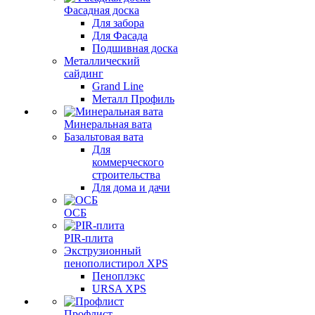
Фасадная доска
Для забора
Для Фасада
Подшивная доска
Металлический
сайдинг
Grand Line
Металл Профиль
Минеральная вата
Базальтовая вата
Для
коммерческого
строительства
Для дома и дачи
ОСБ
PIR-плита
Экструзионный
пенополистирол XPS
Пеноплэкс
URSA XPS
Профлист