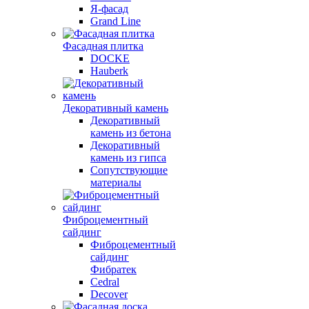
Я-фасад
Grand Line
Фасадная плитка
DOCKE
Hauberk
Декоративный камень
Декоративный
камень из бетона
Декоративный
камень из гипса
Сопутствующие
материалы
Фиброцементный
сайдинг
Фиброцементный
сайдинг
Фибратек
Cedral
Decover