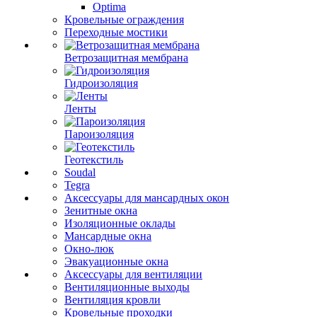
Optima
Кровельные ограждения
Переходные мостики
Ветрозащитная мембрана
Гидроизоляция
Ленты
Пароизоляция
Геотекстиль
Soudal
Tegra
Аксессуары для мансардных окон
Зенитные окна
Изоляционные оклады
Мансардные окна
Окно-люк
Эвакуационные окна
Аксессуары для вентиляции
Вентиляционные выходы
Вентиляция кровли
Кровельные проходки