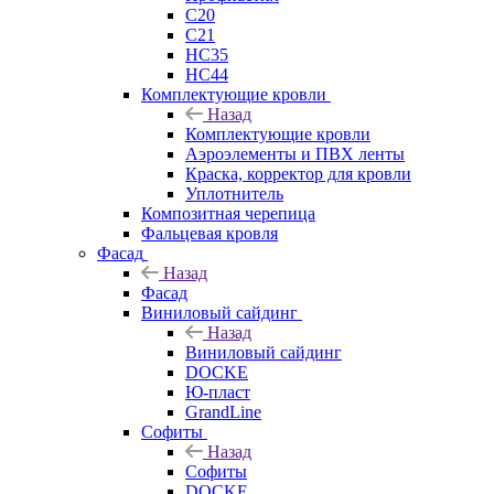
C20
C21
НС35
НС44
Комплектующие кровли
Назад
Комплектующие кровли
Аэроэлементы и ПВХ ленты
Краска, корректор для кровли
Уплотнитель
Композитная черепица
Фальцевая кровля
Фасад
Назад
Фасад
Виниловый сайдинг
Назад
Виниловый сайдинг
DOCKE
Ю-пласт
GrandLine
Софиты
Назад
Софиты
DOCKE