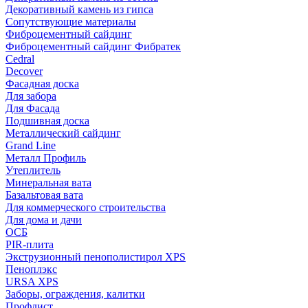
Декоративный камень из гипса
Сопутствующие материалы
Фиброцементный сайдинг
Фиброцементный сайдинг Фибратек
Cedral
Decover
Фасадная доска
Для забора
Для Фасада
Подшивная доска
Металлический сайдинг
Grand Line
Металл Профиль
Утеплитель
Минеральная вата
Базальтовая вата
Для коммерческого строительства
Для дома и дачи
ОСБ
PIR-плита
Экструзионный пенополистирол XPS
Пеноплэкс
URSA XPS
Заборы, ограждения, калитки
Профлист