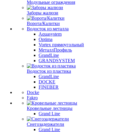
Модульные ограждения
Заборы жалюзи
Ворота/Калитки
Водосток из металла
Aquasystem
Optima
Vortex прямоугольный
МеталлПрофиль
GrandLine
GRANDSYSTEM
Водосток из пластика
GrandLine
DOCKE
FINEBER
Docke
Fakro
Кровельные лестницы
Grand Line
Снегозадержатели
Grand Line