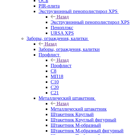
ОСБ
PIR-плита
Экструзионный пенополистирол XPS
Назад
Экструзионный пенополистирол XPS
Пеноплэкс
URSA XPS
Заборы, ограждения, калитки
Назад
Заборы, ограждения, калитки
Профлист
Назад
Профлист
С8
МП18
С10
С20
С21
Металлический штакетник
Назад
Металлический штакетник
Штакетник Круглый
Штакетник Круглый фигурный
Штакетник М-образный
Штакетник М-образный фигурный