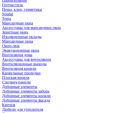
Пароизоляция
Геотекстиль
Пены, клеи, герметики
Soudal
Tegra
Мансардные окна
Аксессуары для мансардных окон
Зенитные окна
Изоляционные оклады
Мансардные окна
Окно-люк
Эвакуационные окна
Вентиляция дома
Аксессуары для вентиляции
Вентиляционные выходы
Вентиляция кровли
Кровельные проходки
Плоская кровля
Сэндвич-панели
Доборные элементы
Доборные элементы забора
Доборные элементы кровли
Доборные элементы фасада
Крепеж
Дюбели для утеплителя