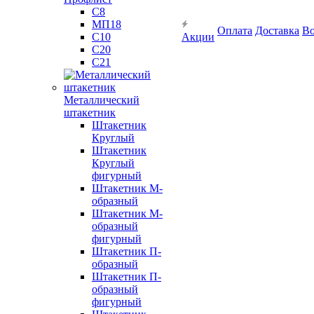
С8
МП18
Оплата
Доставка
Во
С10
Акции
С20
С21
Металлический
штакетник
Штакетник
Круглый
Штакетник
Круглый
фигурный
Штакетник М-
образный
Штакетник М-
образный
фигурный
Штакетник П-
образный
Штакетник П-
образный
фигурный