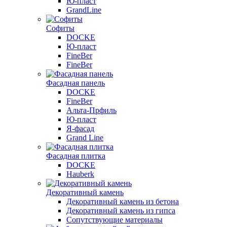
Ю-пласт
GrandLine
Софиты
DOCKE
Ю-пласт
FineBer
FineBer
Фасадная панель
DOCKE
FineBer
Альта-Прфиль
Ю-пласт
Я-фасад
Grand Line
Фасадная плитка
DOCKE
Hauberk
Декоративный камень
Декоративный камень из бетона
Декоративный камень из гипса
Сопутствующие материалы