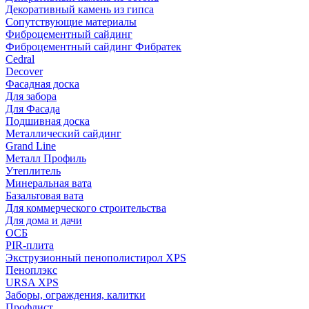
Декоративный камень из гипса
Сопутствующие материалы
Фиброцементный сайдинг
Фиброцементный сайдинг Фибратек
Cedral
Decover
Фасадная доска
Для забора
Для Фасада
Подшивная доска
Металлический сайдинг
Grand Line
Металл Профиль
Утеплитель
Минеральная вата
Базальтовая вата
Для коммерческого строительства
Для дома и дачи
ОСБ
PIR-плита
Экструзионный пенополистирол XPS
Пеноплэкс
URSA XPS
Заборы, ограждения, калитки
Профлист