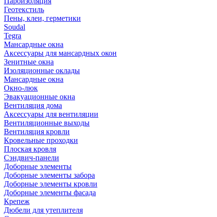
Пароизоляция
Геотекстиль
Пены, клеи, герметики
Soudal
Tegra
Мансардные окна
Аксессуары для мансардных окон
Зенитные окна
Изоляционные оклады
Мансардные окна
Окно-люк
Эвакуационные окна
Вентиляция дома
Аксессуары для вентиляции
Вентиляционные выходы
Вентиляция кровли
Кровельные проходки
Плоская кровля
Сэндвич-панели
Доборные элементы
Доборные элементы забора
Доборные элементы кровли
Доборные элементы фасада
Крепеж
Дюбели для утеплителя