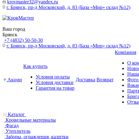
krovmaster32@yandex.ru
г. Брянск, пр-д Московский, д. 83 (База «Мир» склад №12)
Ваш город
Брянск
+7 (4832) 50-50-30
г. Брянск, пр-д Московский, д. 83 (База «Мир» склад №12)
Компания
О ко
Как купить
Ново
Наша
Условия оплаты
Акции
Доставка
Возврат
Фото
Условия доставки
Вака
Гарантия на товар
Парт
Бриг
Отзы
Каталог
Кровельные материалы
Фасад
Утеплитель
Заборы, ограждения, калитки