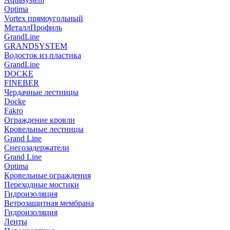
Optima
Vortex прямоугольный
МеталлПрофиль
GrandLine
GRANDSYSTEM
Водосток из пластика
GrandLine
DOCKE
FINEBER
Чердачные лестницы
Docke
Fakro
Ограждение кровли
Кровельные лестницы
Grand Line
Снегозадержатели
Grand Line
Optima
Кровельные ограждения
Переходные мостики
Гидроизоляция
Ветрозащитная мембрана
Гидроизоляция
Ленты