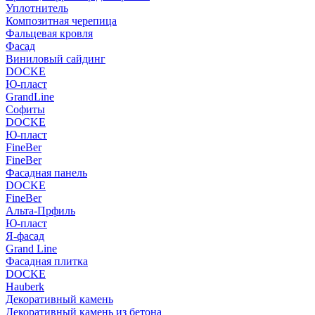
Уплотнитель
Композитная черепица
Фальцевая кровля
Фасад
Виниловый сайдинг
DOCKE
Ю-пласт
GrandLine
Софиты
DOCKE
Ю-пласт
FineBer
FineBer
Фасадная панель
DOCKE
FineBer
Альта-Прфиль
Ю-пласт
Я-фасад
Grand Line
Фасадная плитка
DOCKE
Hauberk
Декоративный камень
Декоративный камень из бетона