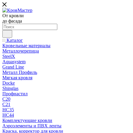
От кровли
до фасада
Каталог
Кровельные материалы
Металлочерепица
SteelX
Aquasystem
Grand Line
Металл Профиль
Мягкая кровля
Docke
Shinglas
Профнастил
C20
C21
НС35
НС44
Комплектующие кровли
Аэроэлементы и ПВХ ленты
Краска, корректор для кровли