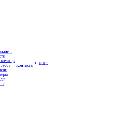
мпании
сти
 команда
+ ЕЩЕ
 работ
Контакты
нсии
неры
ады
вы