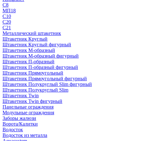
С8
МП18
С10
С20
С21
Металлический штакетник
Штакетник Круглый
Штакетник Круглый фигурный
Штакетник М-образный
Штакетник М-образный фигурный
Штакетник П-образный
Штакетник П-образный фигурный
Штакетник Прямоугольный
Штакетник Прямоугольный фигурный
Штакетник Полукруглый Slim фигурный
Штакетник Полукруглый Slim
Штакетник Twin
Штакетник Twin фигурный
Панельные ограждения
Модульные ограждения
Заборы жалюзи
Ворота/Калитки
Водосток
Водосток из металла
Aquasystem