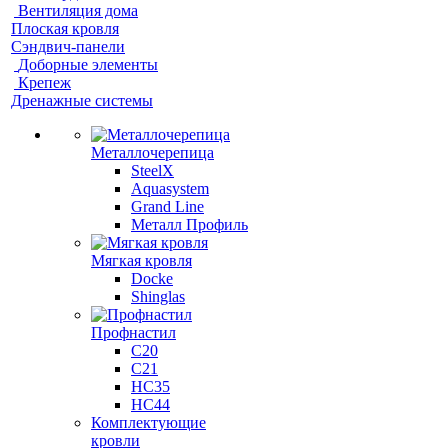
Вентиляция дома
Плоская кровля
Сэндвич-панели
Доборные элементы
Крепеж
Дренажные системы
Металлочерепица
SteelX
Aquasystem
Grand Line
Металл Профиль
Мягкая кровля
Docke
Shinglas
Профнастил
C20
C21
НС35
НС44
Комплектующие
кровли