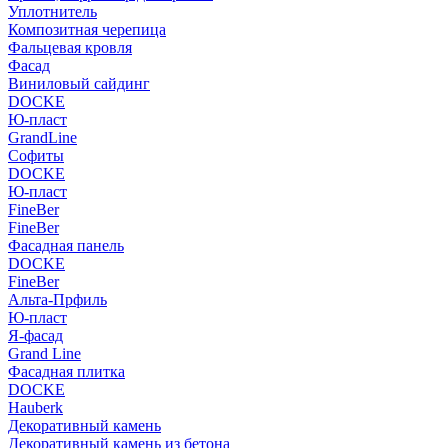
Уплотнитель
Композитная черепица
Фальцевая кровля
Фасад
Виниловый сайдинг
DOCKE
Ю-пласт
GrandLine
Софиты
DOCKE
Ю-пласт
FineBer
FineBer
Фасадная панель
DOCKE
FineBer
Альта-Прфиль
Ю-пласт
Я-фасад
Grand Line
Фасадная плитка
DOCKE
Hauberk
Декоративный камень
Декоративный камень из бетона