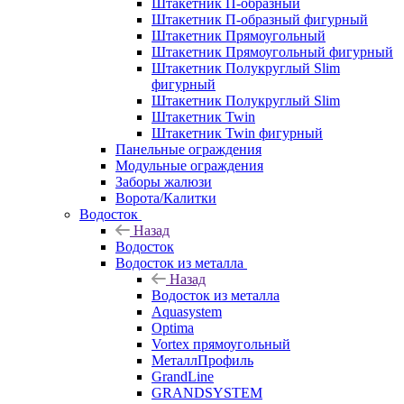
Штакетник П-образный
Штакетник П-образный фигурный
Штакетник Прямоугольный
Штакетник Прямоугольный фигурный
Штакетник Полукруглый Slim
фигурный
Штакетник Полукруглый Slim
Штакетник Twin
Штакетник Twin фигурный
Панельные ограждения
Модульные ограждения
Заборы жалюзи
Ворота/Калитки
Водосток
Назад
Водосток
Водосток из металла
Назад
Водосток из металла
Aquasystem
Optima
Vortex прямоугольный
МеталлПрофиль
GrandLine
GRANDSYSTEM