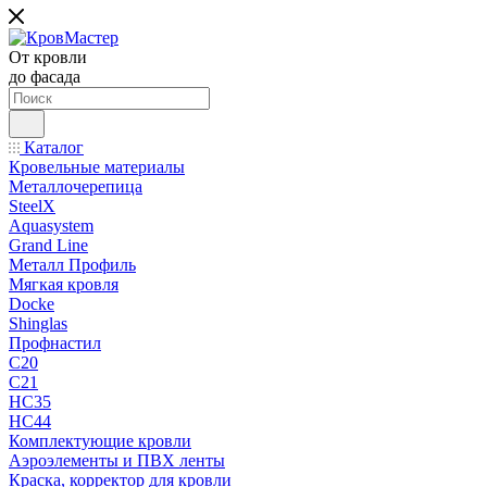
От кровли
до фасада
Каталог
Кровельные материалы
Металлочерепица
SteelX
Aquasystem
Grand Line
Металл Профиль
Мягкая кровля
Docke
Shinglas
Профнастил
C20
C21
НС35
НС44
Комплектующие кровли
Аэроэлементы и ПВХ ленты
Краска, корректор для кровли