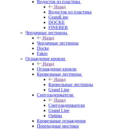
Водосток из пластика
Назад
Водосток из пластика
GrandLine
DOCKE
FINEBER
Чердачные лестницы
Назад
Чердачные лестницы
Docke
Fakro
Ограждение кровли
Назад
Ограждение кровли
Кровельные лестницы
Назад
Кровельные лестницы
Grand Line
Снегозадержатели
Назад
Снегозадержатели
Grand Line
Optima
Кровельные ограждения
Переходные мостики