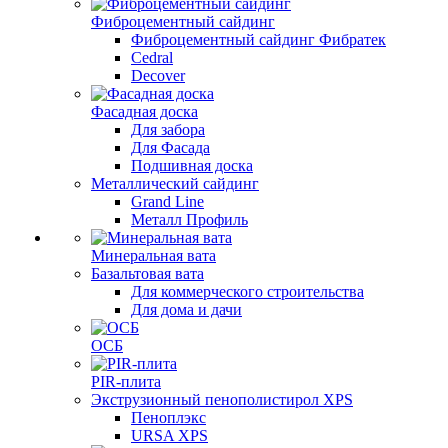
Фиброцементный сайдинг
Фиброцементный сайдинг Фибратек
Cedral
Decover
Фасадная доска
Для забора
Для Фасада
Подшивная доска
Металлический сайдинг
Grand Line
Металл Профиль
Минеральная вата
Базальтовая вата
Для коммерческого строительства
Для дома и дачи
ОСБ
PIR-плита
Экструзионный пенополистирол XPS
Пеноплэкс
URSA XPS