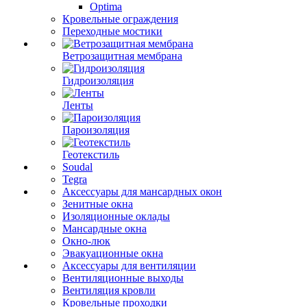
Optima
Кровельные ограждения
Переходные мостики
Ветрозащитная мембрана
Гидроизоляция
Ленты
Пароизоляция
Геотекстиль
Soudal
Tegra
Аксессуары для мансардных окон
Зенитные окна
Изоляционные оклады
Мансардные окна
Окно-люк
Эвакуационные окна
Аксессуары для вентиляции
Вентиляционные выходы
Вентиляция кровли
Кровельные проходки