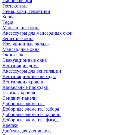
Пароизоляция
Геотекстиль
Пены, клеи, герметики
Soudal
Tegra
Мансардные окна
Аксессуары для мансардных окон
Зенитные окна
Изоляционные оклады
Мансардные окна
Окно-люк
Эвакуационные окна
Вентиляция дома
Аксессуары для вентиляции
Вентиляционные выходы
Вентиляция кровли
Кровельные проходки
Плоская кровля
Сэндвич-панели
Доборные элементы
Доборные элементы забора
Доборные элементы кровли
Доборные элементы фасада
Крепеж
Дюбели для утеплителя