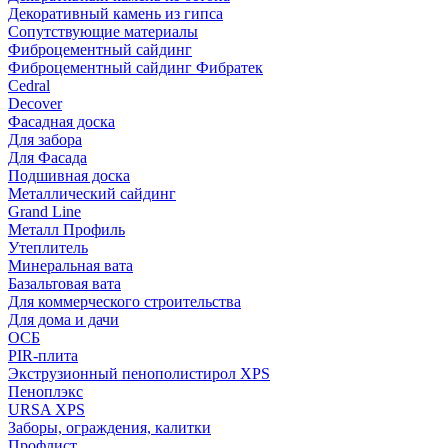
Декоративный камень из гипса
Сопутствующие материалы
Фиброцементный сайдинг
Фиброцементный сайдинг Фибратек
Cedral
Decover
Фасадная доска
Для забора
Для Фасада
Подшивная доска
Металлический сайдинг
Grand Line
Металл Профиль
Утеплитель
Минеральная вата
Базальтовая вата
Для коммерческого строительства
Для дома и дачи
ОСБ
PIR-плита
Экструзионный пенополистирол XPS
Пеноплэкс
URSA XPS
Заборы, ограждения, калитки
Профлист