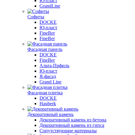
Ю-пласт
GrandLine
Софиты
DOCKE
Ю-пласт
FineBer
FineBer
Фасадная панель
DOCKE
FineBer
Альта-Прфиль
Ю-пласт
Я-фасад
Grand Line
Фасадная плитка
DOCKE
Hauberk
Декоративный камень
Декоративный камень из бетона
Декоративный камень из гипса
Сопутствующие материалы