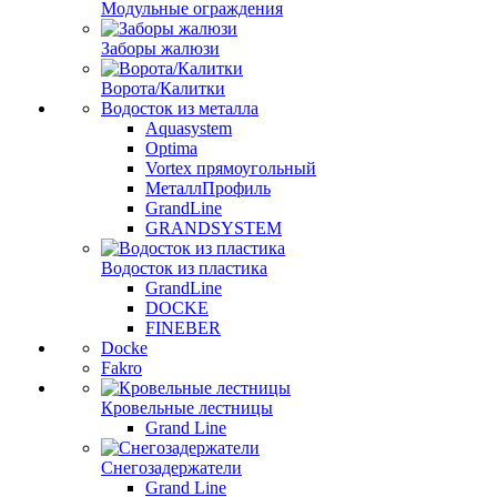
Модульные ограждения
Заборы жалюзи
Ворота/Калитки
Водосток из металла
Aquasystem
Optima
Vortex прямоугольный
МеталлПрофиль
GrandLine
GRANDSYSTEM
Водосток из пластика
GrandLine
DOCKE
FINEBER
Docke
Fakro
Кровельные лестницы
Grand Line
Снегозадержатели
Grand Line