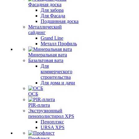
Фасадная доска
Для забора
Для Фасада
Подшивная доска
Металлический
сайдинг
Grand Line
Металл Профиль
Минеральная вата
Базальтовая вата
Для
коммерческого
строительства
Для дома и дачи
ОСБ
PIR-плита
Экструзионный
пенополистирол XPS
Пеноплэкс
URSA XPS
Профлист