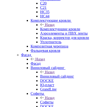
C20
C21
НС35
НС44
Комплектующие кровли
Назад
Комплектующие кровли
Аэроэлементы и ПВХ ленты
Краска, корректор для кровли
Уплотнитель
Композитная черепица
Фальцевая кровля
Фасад
Назад
Фасад
Виниловый сайдинг
Назад
Виниловый сайдинг
DOCKE
Ю-пласт
GrandLine
Софиты
Назад
Софиты
DOCKE