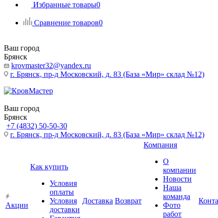
Избранные товары
0
Сравнение товаров
0
Ваш город
Брянск
krovmaster32@yandex.ru
г. Брянск, пр-д Московский, д. 83 (База «Мир» склад №12)
Ваш город
Брянск
+7 (4832) 50-50-30
г. Брянск, пр-д Московский, д. 83 (База «Мир» склад №12)
Компания
О
Как купить
компании
Новости
Условия
Наша
оплаты
команда
Условия
Доставка
Возврат
Конт
Акции
Фото
доставки
работ