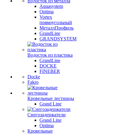
Водосток из металла
Aquasystem
Optima
Vortex
прямоугольный
МеталлПрофиль
GrandLine
GRANDSYSTEM
Водосток из пластика
GrandLine
DOCKE
FINEBER
Docke
Fakro
Кровельные лестницы
Grand Line
Снегозадержатели
Grand Line
Optima
Кровельные