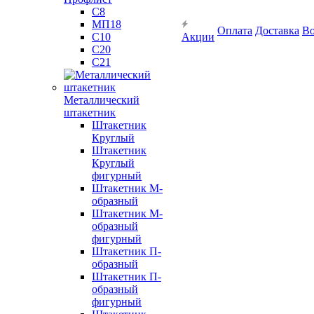
С8
МП18
Оплата
Доставка
Во
С10
Акции
С20
С21
Металлический
штакетник
Штакетник
Круглый
Штакетник
Круглый
фигурный
Штакетник М-
образный
Штакетник М-
образный
фигурный
Штакетник П-
образный
Штакетник П-
образный
фигурный