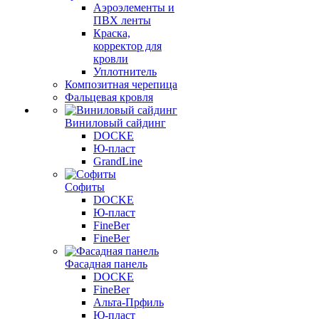
Аэроэлементы и
ПВХ ленты
Краска,
корректор для
кровли
Уплотнитель
Композитная черепица
Фальцевая кровля
Виниловый сайдинг
DOCKE
Ю-пласт
GrandLine
Софиты
DOCKE
Ю-пласт
FineBer
FineBer
Фасадная панель
DOCKE
FineBer
Альта-Прфиль
Ю-пласт