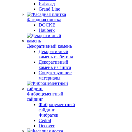
Я-фасад
Grand Line
Фасадная плитка
DOCKE
Hauberk
Декоративный камень
Декоративный
камень из бетона
Декоративный
камень из гипса
Сопутствующие
материалы
Фиброцементный
сайдинг
Фиброцементный
сайдинг
Фибратек
Cedral
Decover