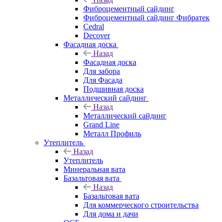
Фиброцементный сайдинг
Фиброцементный сайдинг Фибратек
Cedral
Decover
Фасадная доска
Назад
Фасадная доска
Для забора
Для Фасада
Подшивная доска
Металлический сайдинг
Назад
Металлический сайдинг
Grand Line
Металл Профиль
Утеплитель
Назад
Утеплитель
Минеральная вата
Базальтовая вата
Назад
Базальтовая вата
Для коммерческого строительства
Для дома и дачи