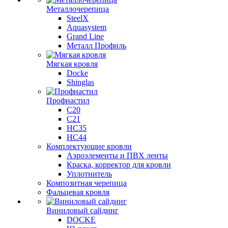
Металлочерепица
SteelX
Aquasystem
Grand Line
Металл Профиль
Мягкая кровля
Docke
Shinglas
Профнастил
C20
C21
НС35
НС44
Комплектующие кровли
Аэроэлементы и ПВХ ленты
Краска, корректор для кровли
Уплотнитель
Композитная черепица
Фальцевая кровля
Виниловый сайдинг
DOCKE