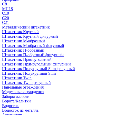
С8
МП18
С10
С20
С21
Металлический штакетник
Штакетник Круглый
Штакетник Круглый фигурный
Штакетник М-образный
Штакетник М-образный фигурный
Штакетник П-образный
Штакетник П-образный фигурный
Штакетник Прямоугольный
Штакетник Прямоугольный фигурный
Штакетник Полукруглый Slim фигурный
Штакетник Полукруглый Slim
Штакетник Twin
Штакетник Twin фигурный
Панельные ограждения
Модульные ограждения
Заборы жалюзи
Ворота/Калитки
Водосток
Водосток из металла
Aquasystem