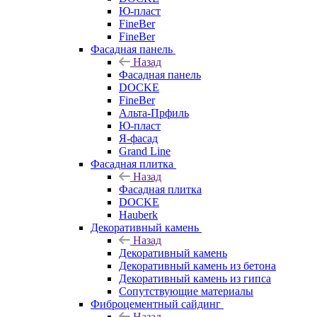
Ю-пласт
FineBer
FineBer
Фасадная панель
Назад
Фасадная панель
DOCKE
FineBer
Альта-Прфиль
Ю-пласт
Я-фасад
Grand Line
Фасадная плитка
Назад
Фасадная плитка
DOCKE
Hauberk
Декоративный камень
Назад
Декоративный камень
Декоративный камень из бетона
Декоративный камень из гипса
Сопутствующие материалы
Фиброцементный сайдинг
Назад