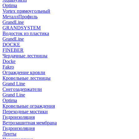
Optima
Vortex прямоугольный
МеталлПрофиль
GrandLine
GRANDSYSTEM
Водосток из пластика
GrandLine
DOCKE
FINEBER
Чердачные лестницы
Docke
Fakro
Ограждение кровли
Кровельные лестницы
Grand Line
Снегозадержатели
Grand Line
Optima
Кровельные ограждения
Переходные мостики
Гидроизоляция
Ветрозащитная мембрана
Гидроизоляция
Ленты