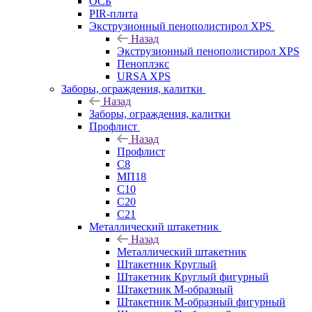
ОСБ
PIR-плита
Экструзионный пенополистирол XPS
Назад
Экструзионный пенополистирол XPS
Пеноплэкс
URSA XPS
Заборы, ограждения, калитки
Назад
Заборы, ограждения, калитки
Профлист
Назад
Профлист
С8
МП18
С10
С20
С21
Металлический штакетник
Назад
Металлический штакетник
Штакетник Круглый
Штакетник Круглый фигурный
Штакетник М-образный
Штакетник М-образный фигурный