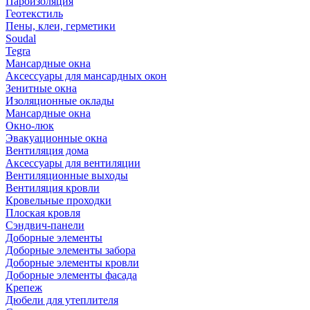
Пароизоляция
Геотекстиль
Пены, клеи, герметики
Soudal
Tegra
Мансардные окна
Аксессуары для мансардных окон
Зенитные окна
Изоляционные оклады
Мансардные окна
Окно-люк
Эвакуационные окна
Вентиляция дома
Аксессуары для вентиляции
Вентиляционные выходы
Вентиляция кровли
Кровельные проходки
Плоская кровля
Сэндвич-панели
Доборные элементы
Доборные элементы забора
Доборные элементы кровли
Доборные элементы фасада
Крепеж
Дюбели для утеплителя