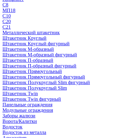
С8
МП18
С10
С20
С21
Металлический штакетник
Штакетник Круглый
Штакетник Круглый фигурный
Штакетник М-образный
Штакетник М-образный фигурный
Штакетник П-образный
Штакетник П-образный фигурный
Штакетник Прямоугольный
Штакетник Прямоугольный фигурный
Штакетник Полукруглый Slim фигурный
Штакетник Полукруглый Slim
Штакетник Twin
Штакетник Twin фигурный
Панельные ограждения
Модульные ограждения
Заборы жалюзи
Ворота/Калитки
Водосток
Водосток из металла
Aquasystem