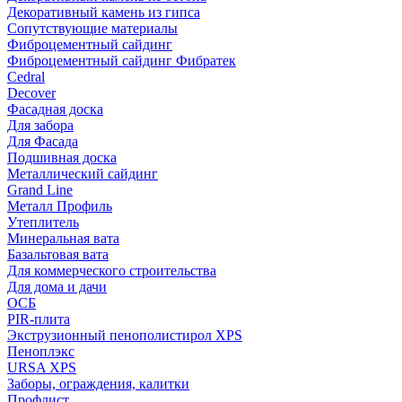
Декоративный камень из гипса
Сопутствующие материалы
Фиброцементный сайдинг
Фиброцементный сайдинг Фибратек
Cedral
Decover
Фасадная доска
Для забора
Для Фасада
Подшивная доска
Металлический сайдинг
Grand Line
Металл Профиль
Утеплитель
Минеральная вата
Базальтовая вата
Для коммерческого строительства
Для дома и дачи
ОСБ
PIR-плита
Экструзионный пенополистирол XPS
Пеноплэкс
URSA XPS
Заборы, ограждения, калитки
Профлист