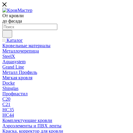
От кровли
до фасада
Каталог
Кровельные материалы
Металлочерепица
SteelX
Aquasystem
Grand Line
Металл Профиль
Мягкая кровля
Docke
Shinglas
Профнастил
C20
C21
НС35
НС44
Комплектующие кровли
Аэроэлементы и ПВХ ленты
Краска, корректор для кровли