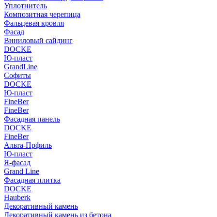
Уплотнитель
Композитная черепица
Фальцевая кровля
Фасад
Виниловый сайдинг
DOCKE
Ю-пласт
GrandLine
Софиты
DOCKE
Ю-пласт
FineBer
FineBer
Фасадная панель
DOCKE
FineBer
Альта-Прфиль
Ю-пласт
Я-фасад
Grand Line
Фасадная плитка
DOCKE
Hauberk
Декоративный камень
Декоративный камень из бетона