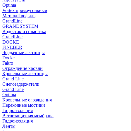
Optima
Vortex прямоугольный
МеталлПрофиль
GrandLine
GRANDSYSTEM
Водосток из пластика
GrandLine
DOCKE
FINEBER
Чердачные лестницы
Docke
Fakro
Ограждение кровли
Кровельные лестницы
Grand Line
Снегозадержатели
Grand Line
Optima
Кровельные ограждения
Переходные мостики
Гидроизоляция
Ветрозащитная мембрана
Гидроизоляция
Ленты