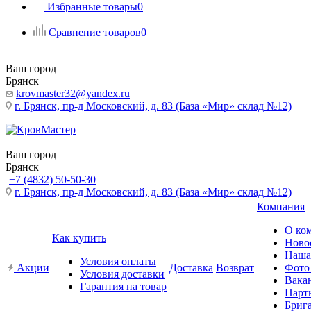
Избранные товары
0
Сравнение товаров
0
Ваш город
Брянск
krovmaster32@yandex.ru
г. Брянск, пр-д Московский, д. 83 (База «Мир» склад №12)
Ваш город
Брянск
+7 (4832) 50-50-30
г. Брянск, пр-д Московский, д. 83 (База «Мир» склад №12)
Компания
О ко
Как купить
Ново
Наша
Условия оплаты
Акции
Доставка
Возврат
Фото
Условия доставки
Вака
Гарантия на товар
Парт
Бриг