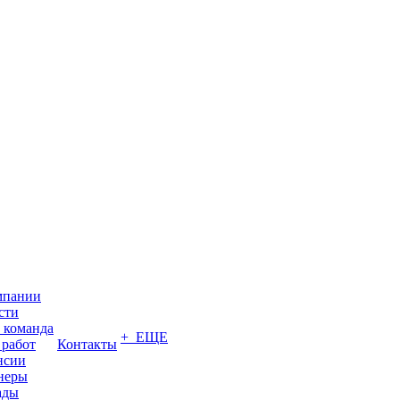
мпании
сти
 команда
+ ЕЩЕ
 работ
Контакты
нсии
неры
ады