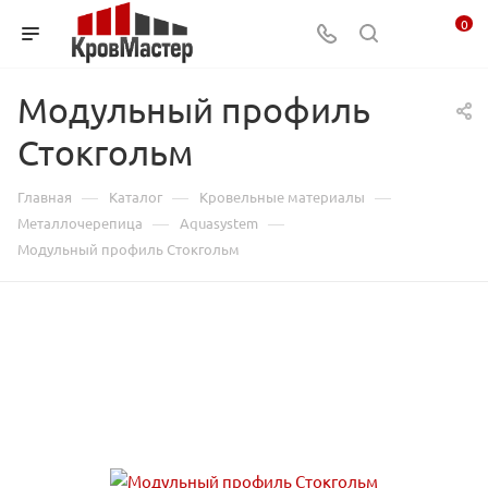
0
Модульный профиль
Стокгольм
—
—
—
Главная
Каталог
Кровельные материалы
—
—
Металлочерепица
Aquasystem
Модульный профиль Стокгольм