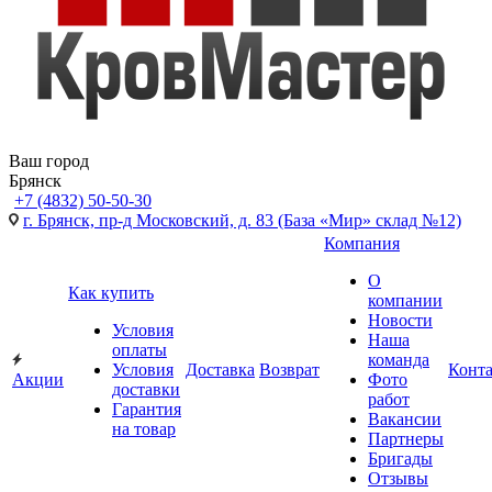
Ваш город
Брянск
+7 (4832) 50-50-30
г. Брянск, пр-д Московский, д. 83 (База «Мир» склад №12)
Компания
О
Как купить
компании
Новости
Условия
Наша
оплаты
команда
Условия
Доставка
Возврат
Конт
Акции
Фото
доставки
работ
Гарантия
Вакансии
на товар
Партнеры
Бригады
Отзывы