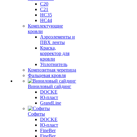
C20
C21
НС35
НС44
Комплектующие
кровли
Аэроэлементы и
ПВХ ленты
Краска,
корректор для
кровли
Уплотнитель
Композитная черепица
Фальцевая кровля
Виниловый сайдинг
DOCKE
Ю-пласт
GrandLine
Софиты
DOCKE
Ю-пласт
FineBer
FineBer