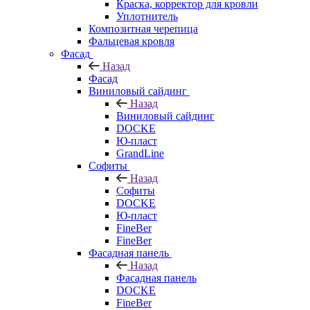
Краска, корректор для кровли
Уплотнитель
Композитная черепица
Фальцевая кровля
Фасад
Назад
Фасад
Виниловый сайдинг
Назад
Виниловый сайдинг
DOCKE
Ю-пласт
GrandLine
Софиты
Назад
Софиты
DOCKE
Ю-пласт
FineBer
FineBer
Фасадная панель
Назад
Фасадная панель
DOCKE
FineBer