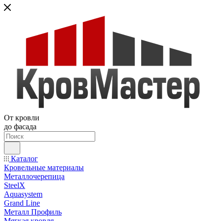
От кровли
до фасада
Каталог
Кровельные материалы
Металлочерепица
SteelX
Aquasystem
Grand Line
Металл Профиль
Мягкая кровля