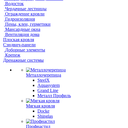
Водосток
Чердачные лестницы
Ограждение кровли
Гидроизоляция
Пены, клеи, герметики
Мансардные окна
Вентиляция дома
Плоская кровля
Сэндвич-панели
Доборные элементы
Крепеж
Дренажные системы
Металлочерепица
SteelX
Aquasystem
Grand Line
Металл Профиль
Мягкая кровля
Docke
Shinglas
Профнастил