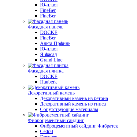
Ю-пласт
FineBer
FineBer
Фасадная панель
DOCKE
FineBer
Альта-Прфиль
Ю-пласт
Я-фасад
Grand Line
Фасадная плитка
DOCKE
Hauberk
Декоративный камень
Декоративный камень из бетона
Декоративный камень из гипса
Сопутствующие материалы
Фиброцементный сайдинг
Фиброцементный сайдинг Фибратек
Cedral
Decover