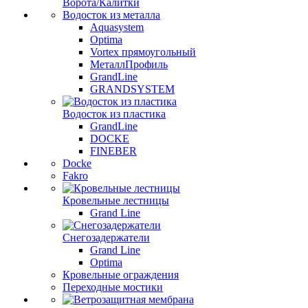
Ворота/Калитки
Водосток из металла
Aquasystem
Optima
Vortex прямоугольный
МеталлПрофиль
GrandLine
GRANDSYSTEM
Водосток из пластика
GrandLine
DOCKE
FINEBER
Docke
Fakro
Кровельные лестницы
Grand Line
Снегозадержатели
Grand Line
Optima
Кровельные ограждения
Переходные мостики