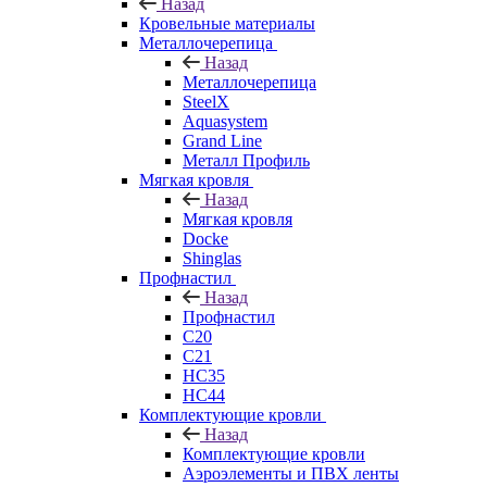
Назад
Кровельные материалы
Металлочерепица
Назад
Металлочерепица
SteelX
Aquasystem
Grand Line
Металл Профиль
Мягкая кровля
Назад
Мягкая кровля
Docke
Shinglas
Профнастил
Назад
Профнастил
C20
C21
НС35
НС44
Комплектующие кровли
Назад
Комплектующие кровли
Аэроэлементы и ПВХ ленты