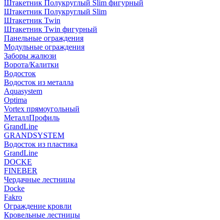
Штакетник Полукруглый Slim фигурный
Штакетник Полукруглый Slim
Штакетник Twin
Штакетник Twin фигурный
Панельные ограждения
Модульные ограждения
Заборы жалюзи
Ворота/Калитки
Водосток
Водосток из металла
Aquasystem
Optima
Vortex прямоугольный
МеталлПрофиль
GrandLine
GRANDSYSTEM
Водосток из пластика
GrandLine
DOCKE
FINEBER
Чердачные лестницы
Docke
Fakro
Ограждение кровли
Кровельные лестницы