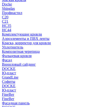
Docke
Shinglas
Профнастил
C20
C21
НС35
НС44
Комплектующие кровли
Аэроэлементы и ПВХ ленты
Краска, корректор для кровли
Уплотнитель
Композитная черепица
Фальцевая кровля
Фасад
Виниловый сайдинг
DOCKE
Ю-пласт
GrandLine
Софиты
DOCKE
Ю-пласт
FineBer
FineBer
Фасадная панель