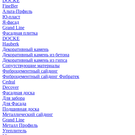
DOCKE
FineBer
Альта-Прфиль
Ю-пласт
Я-фасад
Grand Line
Фасадная плитка
DOCKE
Hauberk
Декоративный камень
Декоративный камень из бетона
Декоративный камень из гипса
Сопутствующие материалы
Фиброцементный сайдинг
Фиброцементный сайдинг Фибратек
Cedral
Decover
Фасадная доска
Для забора
Для Фасада
Подшивная доска
Металлический сайдинг
Grand Line
Металл Профиль
Утеплитель