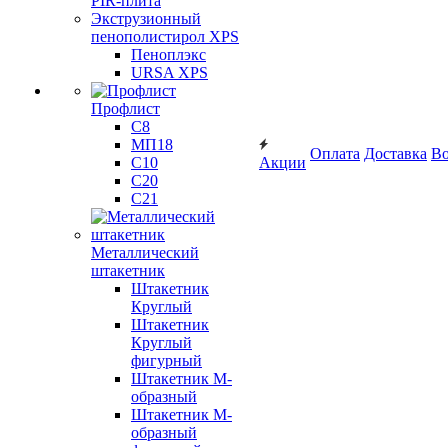
PIR-плита
Экструзионный
пенополистирол XPS
Пеноплэкс
URSA XPS
Профлист
С8
МП18
Оплата
Доставка
Во
С10
Акции
С20
С21
Металлический
штакетник
Штакетник
Круглый
Штакетник
Круглый
фигурный
Штакетник М-
образный
Штакетник М-
образный