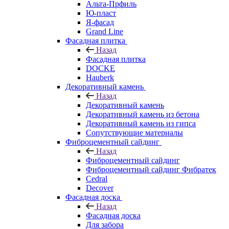
Альта-Прфиль
Ю-пласт
Я-фасад
Grand Line
Фасадная плитка
Назад
Фасадная плитка
DOCKE
Hauberk
Декоративный камень
Назад
Декоративный камень
Декоративный камень из бетона
Декоративный камень из гипса
Сопутствующие материалы
Фиброцементный сайдинг
Назад
Фиброцементный сайдинг
Фиброцементный сайдинг Фибратек
Cedral
Decover
Фасадная доска
Назад
Фасадная доска
Для забора