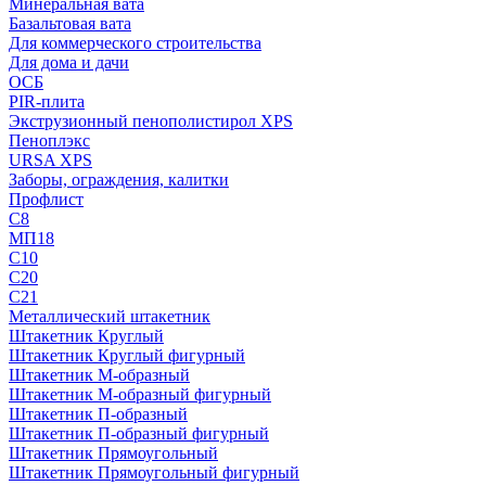
Минеральная вата
Базальтовая вата
Для коммерческого строительства
Для дома и дачи
ОСБ
PIR-плита
Экструзионный пенополистирол XPS
Пеноплэкс
URSA XPS
Заборы, ограждения, калитки
Профлист
С8
МП18
С10
С20
С21
Металлический штакетник
Штакетник Круглый
Штакетник Круглый фигурный
Штакетник М-образный
Штакетник М-образный фигурный
Штакетник П-образный
Штакетник П-образный фигурный
Штакетник Прямоугольный
Штакетник Прямоугольный фигурный