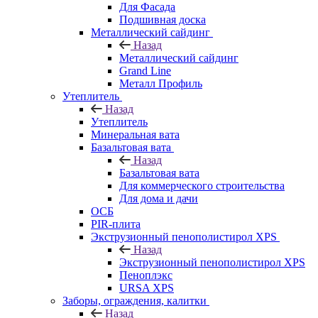
Для Фасада
Подшивная доска
Металлический сайдинг
Назад
Металлический сайдинг
Grand Line
Металл Профиль
Утеплитель
Назад
Утеплитель
Минеральная вата
Базальтовая вата
Назад
Базальтовая вата
Для коммерческого строительства
Для дома и дачи
ОСБ
PIR-плита
Экструзионный пенополистирол XPS
Назад
Экструзионный пенополистирол XPS
Пеноплэкс
URSA XPS
Заборы, ограждения, калитки
Назад