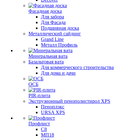
Фасадная доска
Для забора
Для Фасада
Подшивная доска
Металлический сайдинг
Grand Line
Металл Профиль
Минеральная вата
Базальтовая вата
Для коммерческого строительства
Для дома и дачи
ОСБ
PIR-плита
Экструзионный пенополистирол XPS
Пеноплэкс
URSA XPS
Профлист
С8
МП18