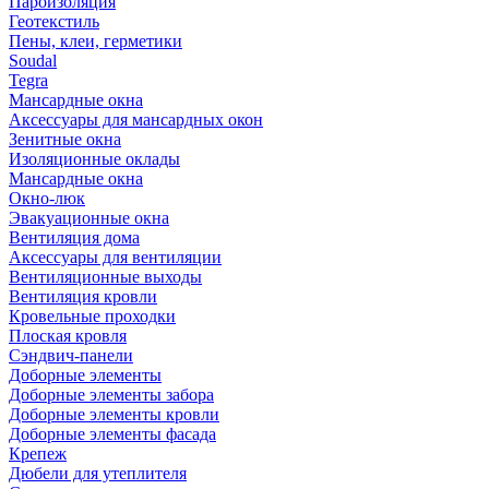
Пароизоляция
Геотекстиль
Пены, клеи, герметики
Soudal
Tegra
Мансардные окна
Аксессуары для мансардных окон
Зенитные окна
Изоляционные оклады
Мансардные окна
Окно-люк
Эвакуационные окна
Вентиляция дома
Аксессуары для вентиляции
Вентиляционные выходы
Вентиляция кровли
Кровельные проходки
Плоская кровля
Сэндвич-панели
Доборные элементы
Доборные элементы забора
Доборные элементы кровли
Доборные элементы фасада
Крепеж
Дюбели для утеплителя