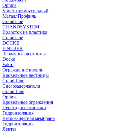
Optima
Vortex прямоугольный
МеталлПрофиль
GrandLine
GRANDSYSTEM
Водосток из пластика
GrandLine
DOCKE
FINEBER
Чердачные лестницы
Docke
Fakro
Ограждение кровли
Кровельные лестницы
Grand Line
Снегозадержатели
Grand Line
Optima
Кровельные ограждения
Переходные мостики
Гидроизоляция
Ветрозащитная мембрана
Гидроизоляция
Ленты