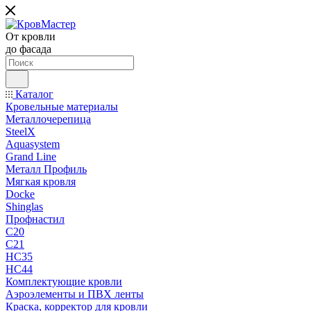
От кровли
до фасада
Каталог
Кровельные материалы
Металлочерепица
SteelX
Aquasystem
Grand Line
Металл Профиль
Мягкая кровля
Docke
Shinglas
Профнастил
C20
C21
НС35
НС44
Комплектующие кровли
Аэроэлементы и ПВХ ленты
Краска, корректор для кровли