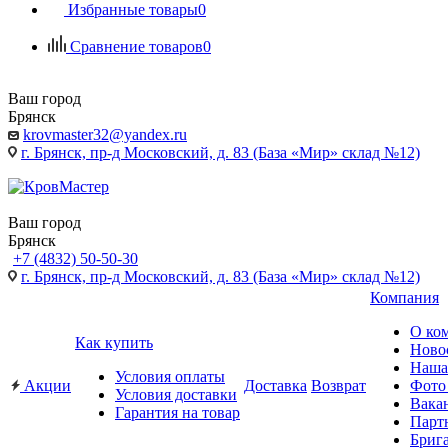
Избранные товары
0
Сравнение товаров
0
Ваш город
Брянск
krovmaster32@yandex.ru
г. Брянск, пр-д Московский, д. 83 (База «Мир» склад №12)
Ваш город
Брянск
+7 (4832) 50-50-30
г. Брянск, пр-д Московский, д. 83 (База «Мир» склад №12)
Компания
О ко
Как купить
Ново
Наша
Условия оплаты
Акции
Доставка
Возврат
Фото
Условия доставки
Вака
Гарантия на товар
Парт
Бриг