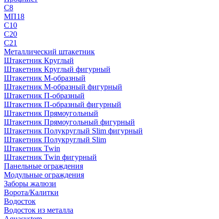
С8
МП18
С10
С20
С21
Металлический штакетник
Штакетник Круглый
Штакетник Круглый фигурный
Штакетник М-образный
Штакетник М-образный фигурный
Штакетник П-образный
Штакетник П-образный фигурный
Штакетник Прямоугольный
Штакетник Прямоугольный фигурный
Штакетник Полукруглый Slim фигурный
Штакетник Полукруглый Slim
Штакетник Twin
Штакетник Twin фигурный
Панельные ограждения
Модульные ограждения
Заборы жалюзи
Ворота/Калитки
Водосток
Водосток из металла
Aquasystem