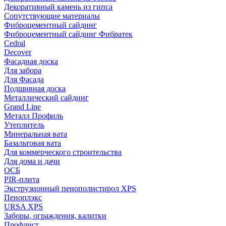
Декоративный камень из гипса
Сопутствующие материалы
Фиброцементный сайдинг
Фиброцементный сайдинг Фибратек
Cedral
Decover
Фасадная доска
Для забора
Для Фасада
Подшивная доска
Металлический сайдинг
Grand Line
Металл Профиль
Утеплитель
Минеральная вата
Базальтовая вата
Для коммерческого строительства
Для дома и дачи
ОСБ
PIR-плита
Экструзионный пенополистирол XPS
Пеноплэкс
URSA XPS
Заборы, ограждения, калитки
Профлист