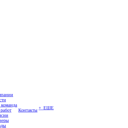
мпании
сти
 команда
+ ЕЩЕ
 работ
Контакты
нсии
неры
ады