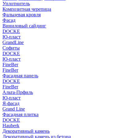
Уплотнитель
Композитная черепица
Фальцевая кровля
Фасад
Виниловый сайдинг
DOCKE
Ю-пласт
GrandLine
Софиты
DOCKE
Ю-пласт
FineBer
FineBer
Фасадная панель
DOCKE
FineBer
Альта-Прфиль
Ю-пласт
Я-фасад
Grand Line
Фасадная плитка
DOCKE
Hauberk
Декоративный камень
Декоративный камень из бетона