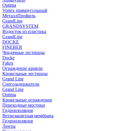
Optima
Vortex прямоугольный
МеталлПрофиль
GrandLine
GRANDSYSTEM
Водосток из пластика
GrandLine
DOCKE
FINEBER
Чердачные лестницы
Docke
Fakro
Ограждение кровли
Кровельные лестницы
Grand Line
Снегозадержатели
Grand Line
Optima
Кровельные ограждения
Переходные мостики
Гидроизоляция
Ветрозащитная мембрана
Гидроизоляция
Ленты