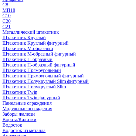
С8
МП18
С10
С20
С21
Металлический штакетник
Штакетник Круглый
Штакетник Круглый фигурный
Штакетник М-образный
Штакетник М-образный фигурный
Штакетник П-образный
Штакетник П-образный фигурный
Штакетник Прямоугольный
Штакетник Прямоугольный фигурный
Штакетник Полукруглый Slim фигурный
Штакетник Полукруглый Slim
Штакетник Twin
Штакетник Twin фигурный
Панельные ограждения
Модульные ограждения
Заборы жалюзи
Ворота/Калитки
Водосток
Водосток из металла
Aquasystem