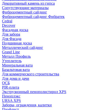
Декоративный камень из гипса
Сопутствующие материалы
Фиброцементный сайдинг
Фиброцементный сайдинг Фибратек
Cedral
Decover
Фасадная доска
Для забора
Для Фасада
Подшивная доска
Металлический сайдинг
Grand Line
Металл Профиль
Утеплитель
Минеральная вата
Базальтовая вата
Для коммерческого строительства
Для дома и дачи
ОСБ
PIR-плита
Экструзионный пенополистирол XPS
Пеноплэкс
URSA XPS
Заборы, ограждения, калитки
Профлист