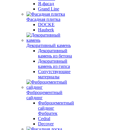
Я-фасад
Grand Line
Фасадная плитка
DOCKE
Hauberk
Декоративный камень
Декоративный
камень из бетона
Декоративный
камень из гипса
Сопутствующие
материалы
Фиброцементный
сайдинг
Фиброцементный
сайдинг
Фибратек
Cedral
Decover