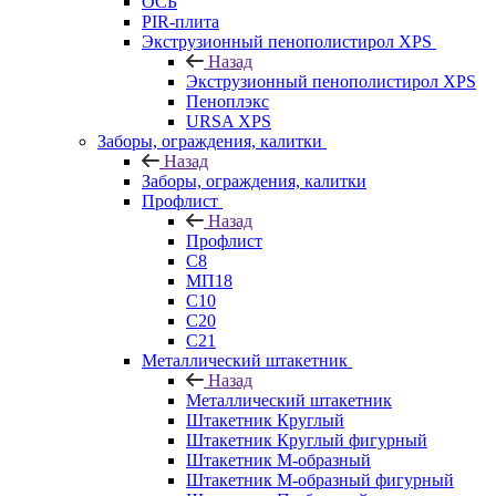
ОСБ
PIR-плита
Экструзионный пенополистирол XPS
Назад
Экструзионный пенополистирол XPS
Пеноплэкс
URSA XPS
Заборы, ограждения, калитки
Назад
Заборы, ограждения, калитки
Профлист
Назад
Профлист
С8
МП18
С10
С20
С21
Металлический штакетник
Назад
Металлический штакетник
Штакетник Круглый
Штакетник Круглый фигурный
Штакетник М-образный
Штакетник М-образный фигурный