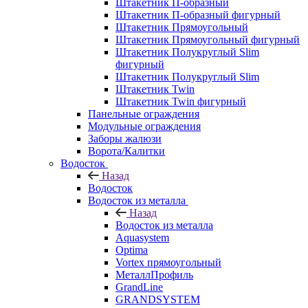
Штакетник П-образный
Штакетник П-образный фигурный
Штакетник Прямоугольный
Штакетник Прямоугольный фигурный
Штакетник Полукруглый Slim
фигурный
Штакетник Полукруглый Slim
Штакетник Twin
Штакетник Twin фигурный
Панельные ограждения
Модульные ограждения
Заборы жалюзи
Ворота/Калитки
Водосток
Назад
Водосток
Водосток из металла
Назад
Водосток из металла
Aquasystem
Optima
Vortex прямоугольный
МеталлПрофиль
GrandLine
GRANDSYSTEM