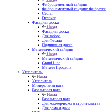
Фиброцементный сайдинг
Фиброцементный сайдинг Фибратек
Cedral
Decover
Фасадная доска
Назад
Фасадная доска
Для забора
Для Фасада
Подшивная доска
Металлический сайдинг
Назад
Металлический сайдинг
Grand Line
Металл Профиль
Утеплитель
Назад
Утеплитель
Минеральная вата
Базальтовая вата
Назад
Базальтовая вата
Для коммерческого строительства
Для дома и дачи