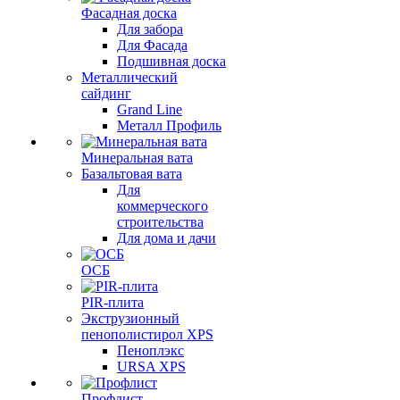
Фасадная доска
Для забора
Для Фасада
Подшивная доска
Металлический
сайдинг
Grand Line
Металл Профиль
Минеральная вата
Базальтовая вата
Для
коммерческого
строительства
Для дома и дачи
ОСБ
PIR-плита
Экструзионный
пенополистирол XPS
Пеноплэкс
URSA XPS
Профлист