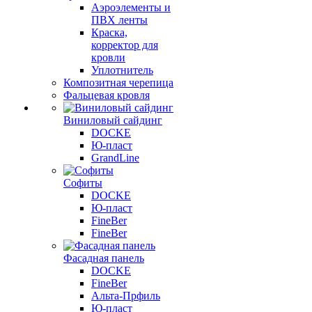
Аэроэлементы и
ПВХ ленты
Краска,
корректор для
кровли
Уплотнитель
Композитная черепица
Фальцевая кровля
Виниловый сайдинг
DOCKE
Ю-пласт
GrandLine
Софиты
DOCKE
Ю-пласт
FineBer
FineBer
Фасадная панель
DOCKE
FineBer
Альта-Прфиль
Ю-пласт