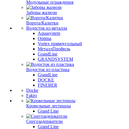
Модульные ограждения
Заборы жалюзи
Ворота/Калитки
Водосток из металла
Aquasystem
Optima
Vortex прямоугольный
МеталлПрофиль
GrandLine
GRANDSYSTEM
Водосток из пластика
GrandLine
DOCKE
FINEBER
Docke
Fakro
Кровельные лестницы
Grand Line
Снегозадержатели
Grand Line