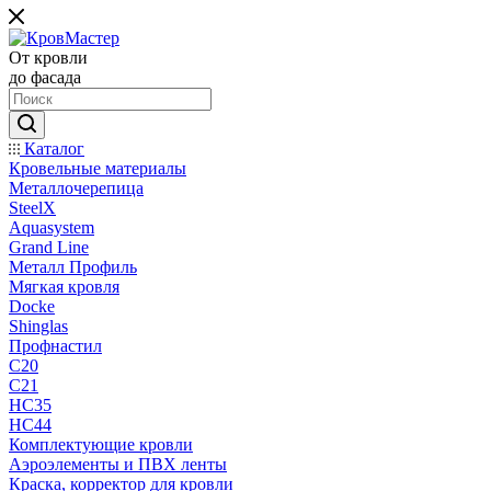
От кровли
до фасада
Каталог
Кровельные материалы
Металлочерепица
SteelX
Aquasystem
Grand Line
Металл Профиль
Мягкая кровля
Docke
Shinglas
Профнастил
C20
C21
НС35
НС44
Комплектующие кровли
Аэроэлементы и ПВХ ленты
Краска, корректор для кровли