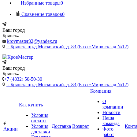
Избранные товары
0
Сравнение товаров
0
Ваш город
Брянск
krovmaster32@yandex.ru
г. Брянск, пр-д Московский, д. 83 (База «Мир» склад №12)
Ваш город
Брянск
+7 (4832) 50-50-30
г. Брянск, пр-д Московский, д. 83 (База «Мир» склад №12)
Компания
О
Как купить
компании
Новости
Условия
Наша
оплаты
команда
Условия
Доставка
Возврат
Конт
Акции
Фото
доставки
работ