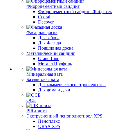
Фиброцементный сайдинг
Фиброцементный сайдинг Фибратек
Cedral
Decover
Фасадная доска
Для забора
Для Фасада
Подшивная доска
Металлический сайдинг
Grand Line
Металл Профиль
Минеральная вата
Базальтовая вата
Для коммерческого строительства
Для дома и дачи
ОСБ
PIR-плита
Экструзионный пенополистирол XPS
Пеноплэкс
URSA XPS