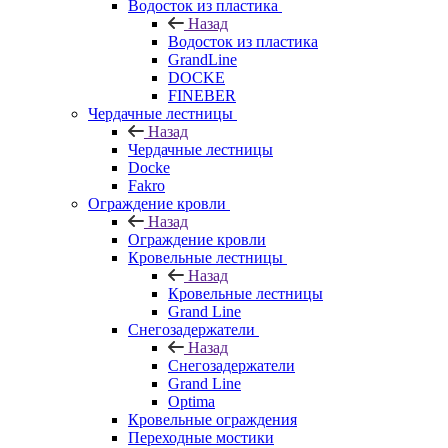
Водосток из пластика
Назад
Водосток из пластика
GrandLine
DOCKE
FINEBER
Чердачные лестницы
Назад
Чердачные лестницы
Docke
Fakro
Ограждение кровли
Назад
Ограждение кровли
Кровельные лестницы
Назад
Кровельные лестницы
Grand Line
Снегозадержатели
Назад
Снегозадержатели
Grand Line
Optima
Кровельные ограждения
Переходные мостики