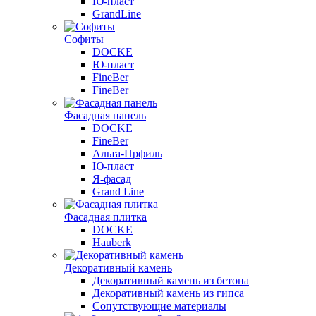
Ю-пласт
GrandLine
Софиты
DOCKE
Ю-пласт
FineBer
FineBer
Фасадная панель
DOCKE
FineBer
Альта-Прфиль
Ю-пласт
Я-фасад
Grand Line
Фасадная плитка
DOCKE
Hauberk
Декоративный камень
Декоративный камень из бетона
Декоративный камень из гипса
Сопутствующие материалы