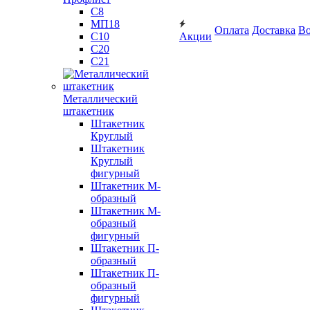
С8
МП18
Оплата
Доставка
Во
С10
Акции
С20
С21
Металлический
штакетник
Штакетник
Круглый
Штакетник
Круглый
фигурный
Штакетник М-
образный
Штакетник М-
образный
фигурный
Штакетник П-
образный
Штакетник П-
образный
фигурный