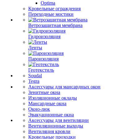
Optima
Кровельные ограждения
Переходные мостики
Ветрозащитная мембрана
Гидроизоляция
Ленты
Пароизоляция
Геотекстиль
Soudal
Tegra
Аксессуары для мансардных окон
Зенитные окна
Изоляционные оклады
Мансардные окна
Окно-люк
Эвакуационные окна
Аксессуары для вентиляции
Вентиляционные выходы
Вентиляция кровли
Кровельные проходки