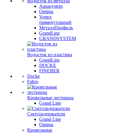
Водосток из металла
Aquasystem
Optima
Vortex
прямоугольный
МеталлПрофиль
GrandLine
GRANDSYSTEM
Водосток из пластика
GrandLine
DOCKE
FINEBER
Docke
Fakro
Кровельные лестницы
Grand Line
Снегозадержатели
Grand Line
Optima
Кровельные