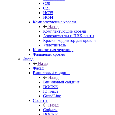
C20
C21
НС35
НС44
Комплектующие кровли
Назад
Комплектующие кровли
Аэроэлементы и ПВХ ленты
Краска, корректор для кровли
Уплотнитель
Композитная черепица
Фальцевая кровля
Фасад
Назад
Фасад
Виниловый сайдинг
Назад
Виниловый сайдинг
DOCKE
Ю-пласт
GrandLine
Софиты
Назад
Софиты
DOCKE