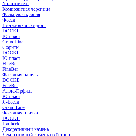
Уплотнитель
Композитная черепица
Фальцевая кровля
Фасад
Виниловый сайдинг
DOCKE
Ю-пласт
GrandLine
Софиты
DOCKE
Ю-пласт
FineBer
FineBer
Фасадная панель
DOCKE
FineBer
Альта-Прфиль
Ю-пласт
Я-фасад
Grand Line
Фасадная плитка
DOCKE
Hauberk
Декоративный камень
Декоративный камень из бетона