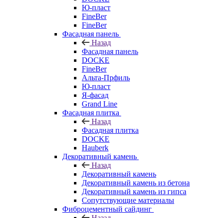
Ю-пласт
FineBer
FineBer
Фасадная панель
Назад
Фасадная панель
DOCKE
FineBer
Альта-Прфиль
Ю-пласт
Я-фасад
Grand Line
Фасадная плитка
Назад
Фасадная плитка
DOCKE
Hauberk
Декоративный камень
Назад
Декоративный камень
Декоративный камень из бетона
Декоративный камень из гипса
Сопутствующие материалы
Фиброцементный сайдинг
Назад