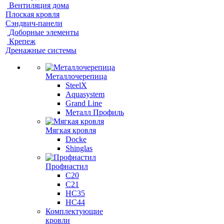
Вентиляция дома
Плоская кровля
Сэндвич-панели
Доборные элементы
Крепеж
Дренажные системы
Металлочерепица
SteelX
Aquasystem
Grand Line
Металл Профиль
Мягкая кровля
Docke
Shinglas
Профнастил
C20
C21
НС35
НС44
Комплектующие
кровли