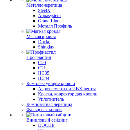
Металлочерепица
SteelX
Aquasystem
Grand Line
Металл Профиль
Мягкая кровля
Docke
Shinglas
Профнастил
C20
C21
НС35
НС44
Комплектующие кровли
Аэроэлементы и ПВХ ленты
Краска, корректор для кровли
Уплотнитель
Композитная черепица
Фальцевая кровля
Виниловый сайдинг
DOCKE