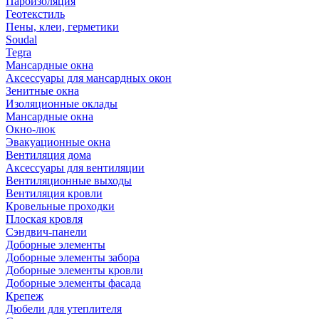
Пароизоляция
Геотекстиль
Пены, клеи, герметики
Soudal
Tegra
Мансардные окна
Аксессуары для мансардных окон
Зенитные окна
Изоляционные оклады
Мансардные окна
Окно-люк
Эвакуационные окна
Вентиляция дома
Аксессуары для вентиляции
Вентиляционные выходы
Вентиляция кровли
Кровельные проходки
Плоская кровля
Сэндвич-панели
Доборные элементы
Доборные элементы забора
Доборные элементы кровли
Доборные элементы фасада
Крепеж
Дюбели для утеплителя