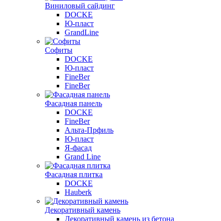
Виниловый сайдинг
DOCKE
Ю-пласт
GrandLine
Софиты
DOCKE
Ю-пласт
FineBer
FineBer
Фасадная панель
DOCKE
FineBer
Альта-Прфиль
Ю-пласт
Я-фасад
Grand Line
Фасадная плитка
DOCKE
Hauberk
Декоративный камень
Декоративный камень из бетона