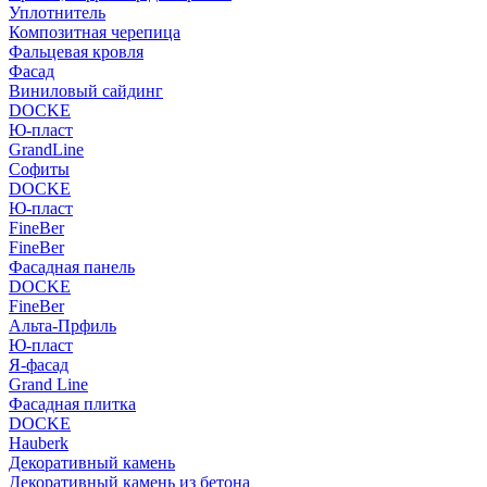
Уплотнитель
Композитная черепица
Фальцевая кровля
Фасад
Виниловый сайдинг
DOCKE
Ю-пласт
GrandLine
Софиты
DOCKE
Ю-пласт
FineBer
FineBer
Фасадная панель
DOCKE
FineBer
Альта-Прфиль
Ю-пласт
Я-фасад
Grand Line
Фасадная плитка
DOCKE
Hauberk
Декоративный камень
Декоративный камень из бетона