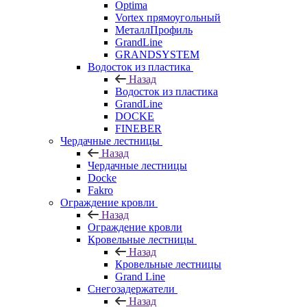
Optima
Vortex прямоугольный
МеталлПрофиль
GrandLine
GRANDSYSTEM
Водосток из пластика
Назад
Водосток из пластика
GrandLine
DOCKE
FINEBER
Чердачные лестницы
Назад
Чердачные лестницы
Docke
Fakro
Ограждение кровли
Назад
Ограждение кровли
Кровельные лестницы
Назад
Кровельные лестницы
Grand Line
Снегозадержатели
Назад