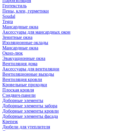
Пароизоляция
Геотекстиль
Пены, клеи, герметики
Soudal
Tegra
Мансардные окна
Аксессуары для мансардных окон
Зенитные окна
Изоляционные оклады
Мансардные окна
Окно-люк
Эвакуационные окна
Вентиляция дома
Аксессуары для вентиляции
Вентиляционные выходы
Вентиляция кровли
Кровельные проходки
Плоская кровля
Сэндвич-панели
Доборные элементы
Доборные элементы забора
Доборные элементы кровли
Доборные элементы фасада
Крепеж
Дюбели для утеплителя