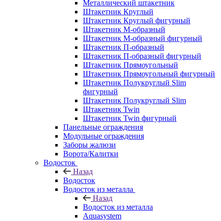
Металлический штакетник
Штакетник Круглый
Штакетник Круглый фигурный
Штакетник М-образный
Штакетник М-образный фигурный
Штакетник П-образный
Штакетник П-образный фигурный
Штакетник Прямоугольный
Штакетник Прямоугольный фигурный
Штакетник Полукруглый Slim
фигурный
Штакетник Полукруглый Slim
Штакетник Twin
Штакетник Twin фигурный
Панельные ограждения
Модульные ограждения
Заборы жалюзи
Ворота/Калитки
Водосток
Назад
Водосток
Водосток из металла
Назад
Водосток из металла
Aquasystem