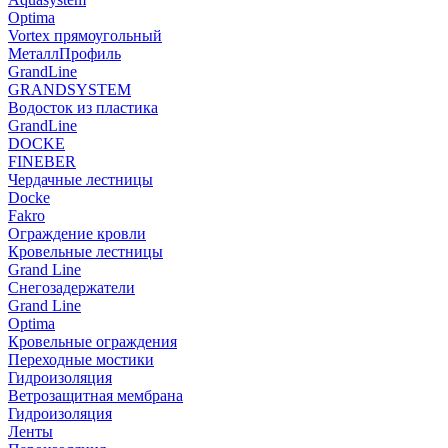
Optima
Vortex прямоугольный
МеталлПрофиль
GrandLine
GRANDSYSTEM
Водосток из пластика
GrandLine
DOCKE
FINEBER
Чердачные лестницы
Docke
Fakro
Ограждение кровли
Кровельные лестницы
Grand Line
Снегозадержатели
Grand Line
Optima
Кровельные ограждения
Переходные мостики
Гидроизоляция
Ветрозащитная мембрана
Гидроизоляция
Ленты