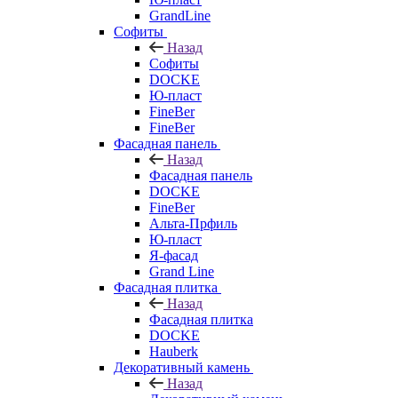
GrandLine
Софиты
Назад
Софиты
DOCKE
Ю-пласт
FineBer
FineBer
Фасадная панель
Назад
Фасадная панель
DOCKE
FineBer
Альта-Прфиль
Ю-пласт
Я-фасад
Grand Line
Фасадная плитка
Назад
Фасадная плитка
DOCKE
Hauberk
Декоративный камень
Назад