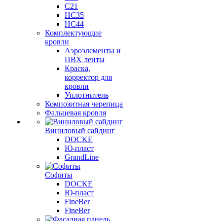
C21
НС35
НС44
Комплектующие
кровли
Аэроэлементы и
ПВХ ленты
Краска,
корректор для
кровли
Уплотнитель
Композитная черепица
Фальцевая кровля
Виниловый сайдинг
DOCKE
Ю-пласт
GrandLine
Софиты
DOCKE
Ю-пласт
FineBer
FineBer