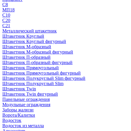
С8
МП18
С10
С20
С21
Металлический штакетник
Штакетник Круглый
Штакетник Круглый фигурный
Штакетник М-образный
Штакетник М-образный фигурный
Штакетник П-образный
Штакетник П-образный фигурный
Штакетник Прямоугольный
Штакетник Прямоугольный фигурный
Штакетник Полукруглый Slim фигурный
Штакетник Полукруглый Slim
Штакетник Twin
Штакетник Twin фигурный
Панельные ограждения
Модульные ограждения
Заборы жалюзи
Ворота/Калитки
Водосток
Водосток из металла
Aquasystem