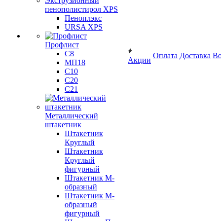
Экструзионный
пенополистирол XPS
Пеноплэкс
URSA XPS
Профлист
С8
Оплата
Доставка
Во
Акции
МП18
С10
С20
С21
Металлический
штакетник
Штакетник
Круглый
Штакетник
Круглый
фигурный
Штакетник М-
образный
Штакетник М-
образный
фигурный