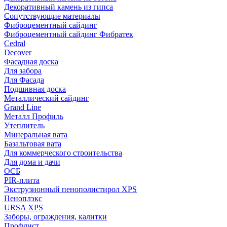
Декоративный камень из гипса
Сопутствующие материалы
Фиброцементный сайдинг
Фиброцементный сайдинг Фибратек
Cedral
Decover
Фасадная доска
Для забора
Для Фасада
Подшивная доска
Металлический сайдинг
Grand Line
Металл Профиль
Утеплитель
Минеральная вата
Базальтовая вата
Для коммерческого строительства
Для дома и дачи
ОСБ
PIR-плита
Экструзионный пенополистирол XPS
Пеноплэкс
URSA XPS
Заборы, ограждения, калитки
Профлист