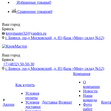
Избранные товары
0
Сравнение товаров
0
Ваш город
Брянск
krovmaster32@yandex.ru
г. Брянск, пр-д Московский, д. 83 (База «Мир» склад №12)
Ваш город
Брянск
+7 (4832) 50-50-30
г. Брянск, пр-д Московский, д. 83 (База «Мир» склад №12)
Компания
О
Как купить
компании
Новости
Условия
Наша
оплаты
команда
Условия
Доставка
Возврат
Конт
Акции
Фото
доставки
работ