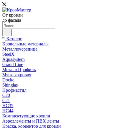
От кровли
до фасада
Каталог
Кровельные материалы
Металлочерепица
SteelX
Aquasystem
Grand Line
Металл Профиль
Мягкая кровля
Docke
Shinglas
Профнастил
C20
C21
НС35
НС44
Комплектующие кровли
Аэроэлементы и ПВХ ленты
Краска, корректор для кровли