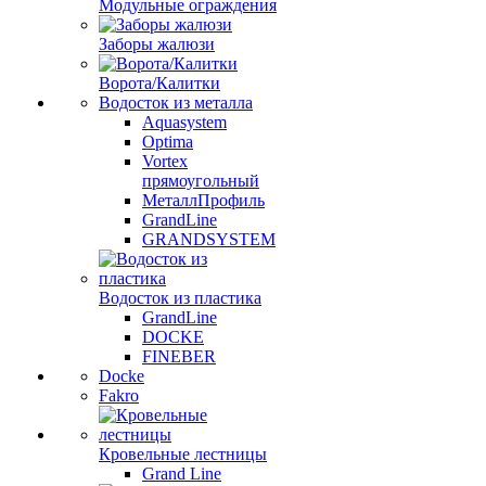
Модульные ограждения
Заборы жалюзи
Ворота/Калитки
Водосток из металла
Aquasystem
Optima
Vortex
прямоугольный
МеталлПрофиль
GrandLine
GRANDSYSTEM
Водосток из пластика
GrandLine
DOCKE
FINEBER
Docke
Fakro
Кровельные лестницы
Grand Line