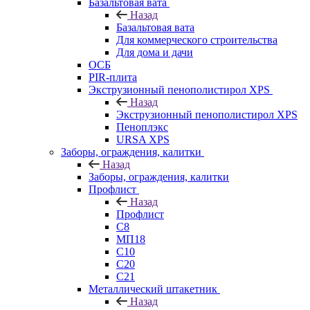
Базальтовая вата
Назад
Базальтовая вата
Для коммерческого строительства
Для дома и дачи
ОСБ
PIR-плита
Экструзионный пенополистирол XPS
Назад
Экструзионный пенополистирол XPS
Пеноплэкс
URSA XPS
Заборы, ограждения, калитки
Назад
Заборы, ограждения, калитки
Профлист
Назад
Профлист
С8
МП18
С10
С20
С21
Металлический штакетник
Назад