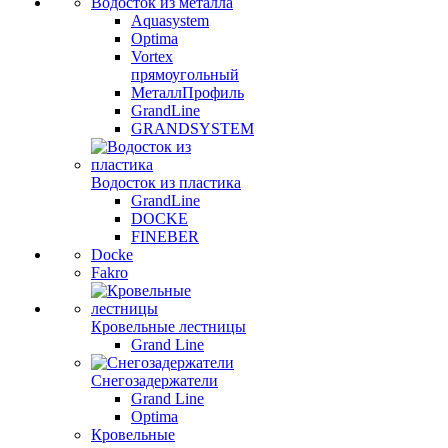
Водосток из металла
Aquasystem
Optima
Vortex
прямоугольный
МеталлПрофиль
GrandLine
GRANDSYSTEM
Водосток из пластика
GrandLine
DOCKE
FINEBER
Docke
Fakro
Кровельные лестницы
Grand Line
Снегозадержатели
Grand Line
Optima
Кровельные