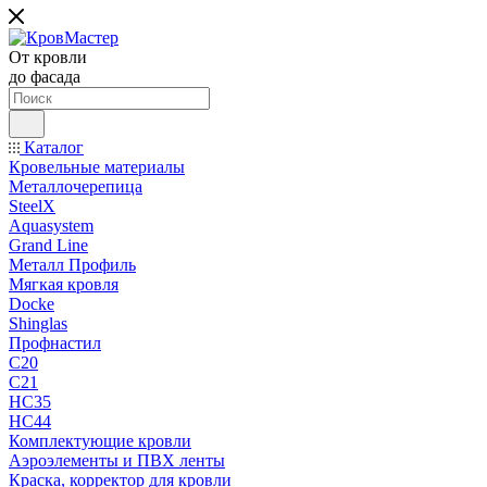
От кровли
до фасада
Каталог
Кровельные материалы
Металлочерепица
SteelX
Aquasystem
Grand Line
Металл Профиль
Мягкая кровля
Docke
Shinglas
Профнастил
C20
C21
НС35
НС44
Комплектующие кровли
Аэроэлементы и ПВХ ленты
Краска, корректор для кровли