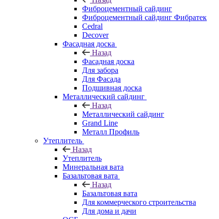
Фиброцементный сайдинг
Фиброцементный сайдинг Фибратек
Cedral
Decover
Фасадная доска
Назад
Фасадная доска
Для забора
Для Фасада
Подшивная доска
Металлический сайдинг
Назад
Металлический сайдинг
Grand Line
Металл Профиль
Утеплитель
Назад
Утеплитель
Минеральная вата
Базальтовая вата
Назад
Базальтовая вата
Для коммерческого строительства
Для дома и дачи