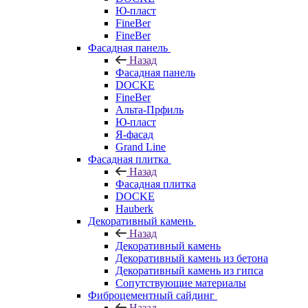
Ю-пласт
FineBer
FineBer
Фасадная панель
Назад
Фасадная панель
DOCKE
FineBer
Альта-Прфиль
Ю-пласт
Я-фасад
Grand Line
Фасадная плитка
Назад
Фасадная плитка
DOCKE
Hauberk
Декоративный камень
Назад
Декоративный камень
Декоративный камень из бетона
Декоративный камень из гипса
Сопутствующие материалы
Фиброцементный сайдинг
Назад