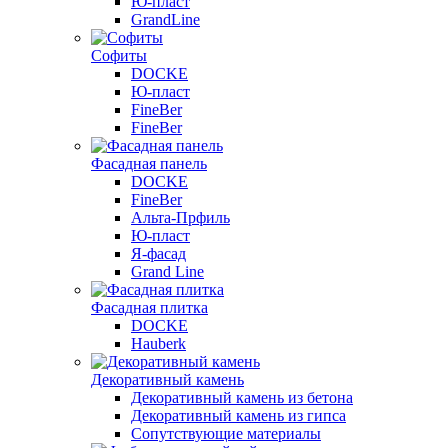
Ю-пласт
GrandLine
Софиты
DOCKE
Ю-пласт
FineBer
FineBer
Фасадная панель
DOCKE
FineBer
Альта-Прфиль
Ю-пласт
Я-фасад
Grand Line
Фасадная плитка
DOCKE
Hauberk
Декоративный камень
Декоративный камень из бетона
Декоративный камень из гипса
Сопутствующие материалы