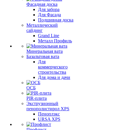
Фасадная доска
Для забора
Для Фасада
Подшивная доска
Металлический
сайдинг
Grand Line
Металл Профиль
Минеральная вата
Базальтовая вата
Для
коммерческого
строительства
Для дома и дачи
ОСБ
PIR-плита
Экструзионный
пенополистирол XPS
Пеноплэкс
URSA XPS
Профлист