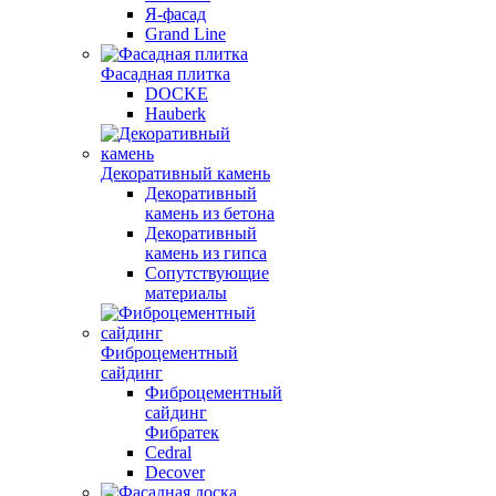
Я-фасад
Grand Line
Фасадная плитка
DOCKE
Hauberk
Декоративный камень
Декоративный
камень из бетона
Декоративный
камень из гипса
Сопутствующие
материалы
Фиброцементный
сайдинг
Фиброцементный
сайдинг
Фибратек
Cedral
Decover