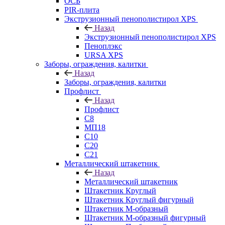
ОСБ
PIR-плита
Экструзионный пенополистирол XPS
Назад
Экструзионный пенополистирол XPS
Пеноплэкс
URSA XPS
Заборы, ограждения, калитки
Назад
Заборы, ограждения, калитки
Профлист
Назад
Профлист
С8
МП18
С10
С20
С21
Металлический штакетник
Назад
Металлический штакетник
Штакетник Круглый
Штакетник Круглый фигурный
Штакетник М-образный
Штакетник М-образный фигурный