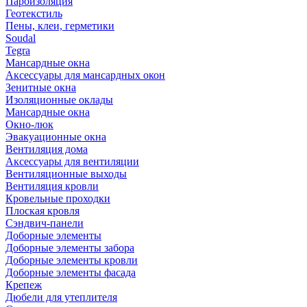
Пароизоляция
Геотекстиль
Пены, клеи, герметики
Soudal
Tegra
Мансардные окна
Аксессуары для мансардных окон
Зенитные окна
Изоляционные оклады
Мансардные окна
Окно-люк
Эвакуационные окна
Вентиляция дома
Аксессуары для вентиляции
Вентиляционные выходы
Вентиляция кровли
Кровельные проходки
Плоская кровля
Сэндвич-панели
Доборные элементы
Доборные элементы забора
Доборные элементы кровли
Доборные элементы фасада
Крепеж
Дюбели для утеплителя