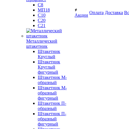
С8
МП18
Оплата
Доставка
Во
С10
Акции
С20
С21
Металлический
штакетник
Штакетник
Круглый
Штакетник
Круглый
фигурный
Штакетник М-
образный
Штакетник М-
образный
фигурный
Штакетник П-
образный
Штакетник П-
образный
фигурный