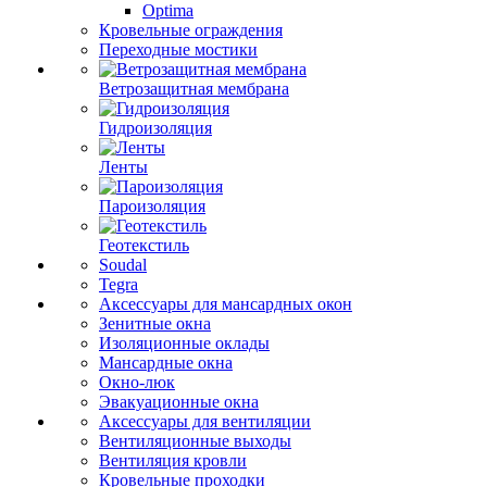
Optima
Кровельные ограждения
Переходные мостики
Ветрозащитная мембрана
Гидроизоляция
Ленты
Пароизоляция
Геотекстиль
Soudal
Tegra
Аксессуары для мансардных окон
Зенитные окна
Изоляционные оклады
Мансардные окна
Окно-люк
Эвакуационные окна
Аксессуары для вентиляции
Вентиляционные выходы
Вентиляция кровли
Кровельные проходки