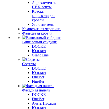
Аэроэлементы и
ПВХ ленты
Краска,
корректор для
кровли
Уплотнитель
Композитная черепица
Фальцевая кровля
Виниловый сайдинг
DOCKE
Ю-пласт
GrandLine
Софиты
DOCKE
Ю-пласт
FineBer
FineBer
Фасадная панель
DOCKE
FineBer
Альта-Прфиль
Ю-пласт