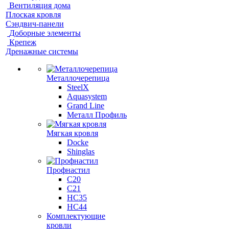
Вентиляция дома
Плоская кровля
Сэндвич-панели
Доборные элементы
Крепеж
Дренажные системы
Металлочерепица
SteelX
Aquasystem
Grand Line
Металл Профиль
Мягкая кровля
Docke
Shinglas
Профнастил
C20
C21
НС35
НС44
Комплектующие
кровли