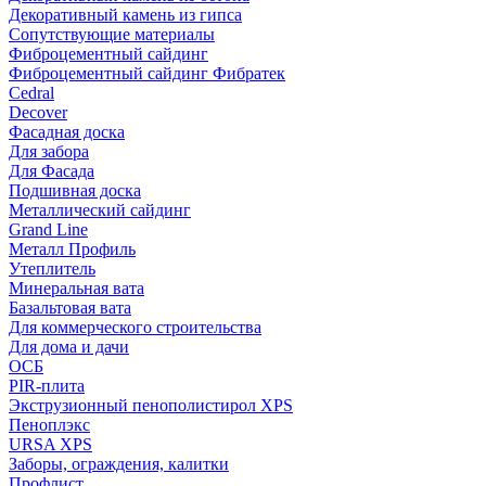
Декоративный камень из гипса
Сопутствующие материалы
Фиброцементный сайдинг
Фиброцементный сайдинг Фибратек
Cedral
Decover
Фасадная доска
Для забора
Для Фасада
Подшивная доска
Металлический сайдинг
Grand Line
Металл Профиль
Утеплитель
Минеральная вата
Базальтовая вата
Для коммерческого строительства
Для дома и дачи
ОСБ
PIR-плита
Экструзионный пенополистирол XPS
Пеноплэкс
URSA XPS
Заборы, ограждения, калитки
Профлист