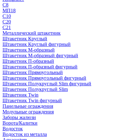
С8
МП18
С10
С20
С21
Металлический штакетник
Штакетник Круглый
Штакетник Круглый фигурный
Штакетник М-образный
Штакетник М-образный фигурный
Штакетник П-образный
Штакетник П-образный фигурный
Штакетник Прямоугольный
Штакетник Прямоугольный фигурный
Штакетник Полукруглый Slim фигурный
Штакетник Полукруглый Slim
Штакетник Twin
Штакетник Twin фигурный
Панельные ограждения
Модульные ограждения
Заборы жалюзи
Ворота/Калитки
Водосток
Водосток из металла
Aquasystem