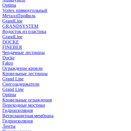
Optima
Vortex прямоугольный
МеталлПрофиль
GrandLine
GRANDSYSTEM
Водосток из пластика
GrandLine
DOCKE
FINEBER
Чердачные лестницы
Docke
Fakro
Ограждение кровли
Кровельные лестницы
Grand Line
Снегозадержатели
Grand Line
Optima
Кровельные ограждения
Переходные мостики
Гидроизоляция
Ветрозащитная мембрана
Гидроизоляция
Ленты