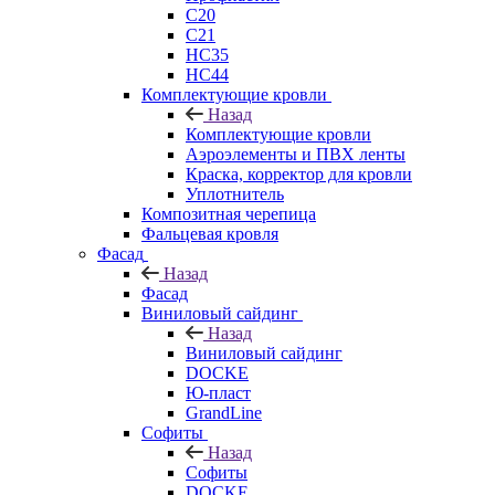
C20
C21
НС35
НС44
Комплектующие кровли
Назад
Комплектующие кровли
Аэроэлементы и ПВХ ленты
Краска, корректор для кровли
Уплотнитель
Композитная черепица
Фальцевая кровля
Фасад
Назад
Фасад
Виниловый сайдинг
Назад
Виниловый сайдинг
DOCKE
Ю-пласт
GrandLine
Софиты
Назад
Софиты
DOCKE