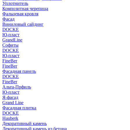
Уплотнитель
Композитная черепица
Фальцевая кровля
Фасад
Виниловый сайдинг
DOCKE
Ю-пласт
GrandLine
Софиты
DOCKE
Ю-пласт
FineBer
FineBer
Фасадная панель
DOCKE
FineBer
Альта-Прфиль
Ю-пласт
Я-фасад
Grand Line
Фасадная плитка
DOCKE
Hauberk
Декоративный камень
Декоративный камень из бетона