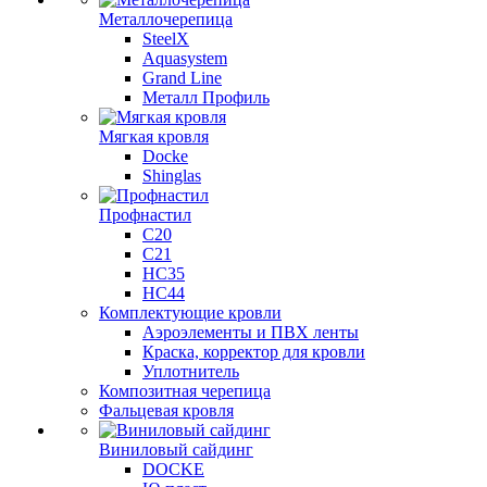
Металлочерепица
SteelX
Aquasystem
Grand Line
Металл Профиль
Мягкая кровля
Docke
Shinglas
Профнастил
C20
C21
НС35
НС44
Комплектующие кровли
Аэроэлементы и ПВХ ленты
Краска, корректор для кровли
Уплотнитель
Композитная черепица
Фальцевая кровля
Виниловый сайдинг
DOCKE