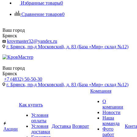
Избранные товары
0
Сравнение товаров
0
Ваш город
Брянск
krovmaster32@yandex.ru
г. Брянск, пр-д Московский, д. 83 (База «Мир» склад №12)
Ваш город
Брянск
+7 (4832) 50-50-30
г. Брянск, пр-д Московский, д. 83 (База «Мир» склад №12)
Компания
О
Как купить
компании
Новости
Условия
Наша
оплаты
команда
Условия
Доставка
Возврат
Конт
Акции
Фото
доставки
работ