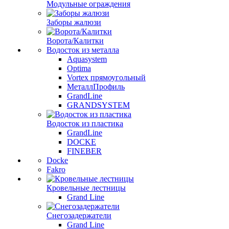
Модульные ограждения
Заборы жалюзи
Ворота/Калитки
Водосток из металла
Aquasystem
Optima
Vortex прямоугольный
МеталлПрофиль
GrandLine
GRANDSYSTEM
Водосток из пластика
GrandLine
DOCKE
FINEBER
Docke
Fakro
Кровельные лестницы
Grand Line
Снегозадержатели
Grand Line