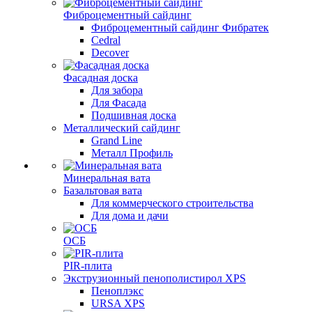
Фиброцементный сайдинг
Фиброцементный сайдинг Фибратек
Cedral
Decover
Фасадная доска
Для забора
Для Фасада
Подшивная доска
Металлический сайдинг
Grand Line
Металл Профиль
Минеральная вата
Базальтовая вата
Для коммерческого строительства
Для дома и дачи
ОСБ
PIR-плита
Экструзионный пенополистирол XPS
Пеноплэкс
URSA XPS