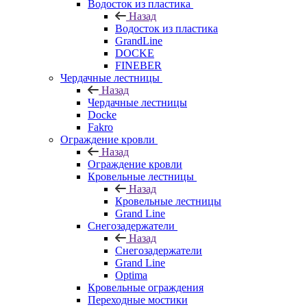
Водосток из пластика
Назад
Водосток из пластика
GrandLine
DOCKE
FINEBER
Чердачные лестницы
Назад
Чердачные лестницы
Docke
Fakro
Ограждение кровли
Назад
Ограждение кровли
Кровельные лестницы
Назад
Кровельные лестницы
Grand Line
Снегозадержатели
Назад
Снегозадержатели
Grand Line
Optima
Кровельные ограждения
Переходные мостики