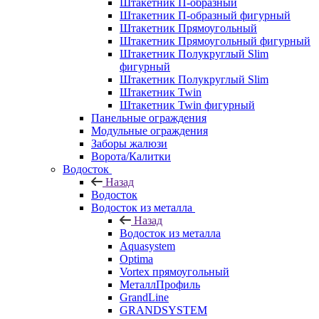
Штакетник П-образный
Штакетник П-образный фигурный
Штакетник Прямоугольный
Штакетник Прямоугольный фигурный
Штакетник Полукруглый Slim
фигурный
Штакетник Полукруглый Slim
Штакетник Twin
Штакетник Twin фигурный
Панельные ограждения
Модульные ограждения
Заборы жалюзи
Ворота/Калитки
Водосток
Назад
Водосток
Водосток из металла
Назад
Водосток из металла
Aquasystem
Optima
Vortex прямоугольный
МеталлПрофиль
GrandLine
GRANDSYSTEM