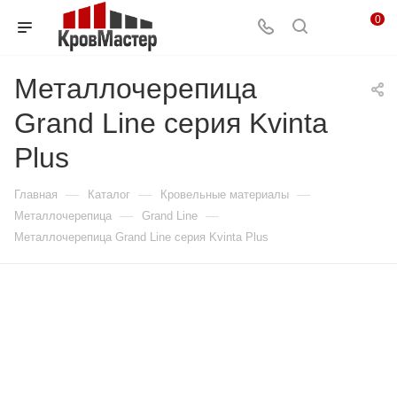
0
Металлочерепица
Grand Line серия Kvinta
Plus
—
—
—
Главная
Каталог
Кровельные материалы
—
—
Металлочерепица
Grand Line
Металлочерепица Grand Line серия Kvinta Plus