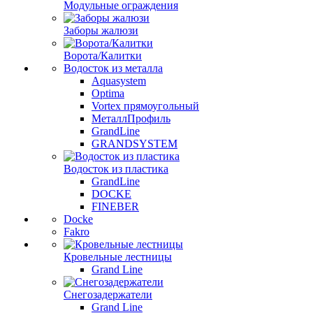
Модульные ограждения
Заборы жалюзи
Ворота/Калитки
Водосток из металла
Aquasystem
Optima
Vortex прямоугольный
МеталлПрофиль
GrandLine
GRANDSYSTEM
Водосток из пластика
GrandLine
DOCKE
FINEBER
Docke
Fakro
Кровельные лестницы
Grand Line
Снегозадержатели
Grand Line