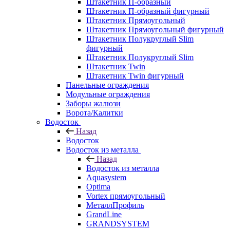
Штакетник П-образный
Штакетник П-образный фигурный
Штакетник Прямоугольный
Штакетник Прямоугольный фигурный
Штакетник Полукруглый Slim
фигурный
Штакетник Полукруглый Slim
Штакетник Twin
Штакетник Twin фигурный
Панельные ограждения
Модульные ограждения
Заборы жалюзи
Ворота/Калитки
Водосток
Назад
Водосток
Водосток из металла
Назад
Водосток из металла
Aquasystem
Optima
Vortex прямоугольный
МеталлПрофиль
GrandLine
GRANDSYSTEM