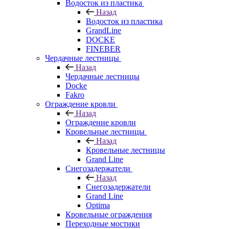
Водосток из пластика
Назад
Водосток из пластика
GrandLine
DOCKE
FINEBER
Чердачные лестницы
Назад
Чердачные лестницы
Docke
Fakro
Ограждение кровли
Назад
Ограждение кровли
Кровельные лестницы
Назад
Кровельные лестницы
Grand Line
Снегозадержатели
Назад
Снегозадержатели
Grand Line
Optima
Кровельные ограждения
Переходные мостики