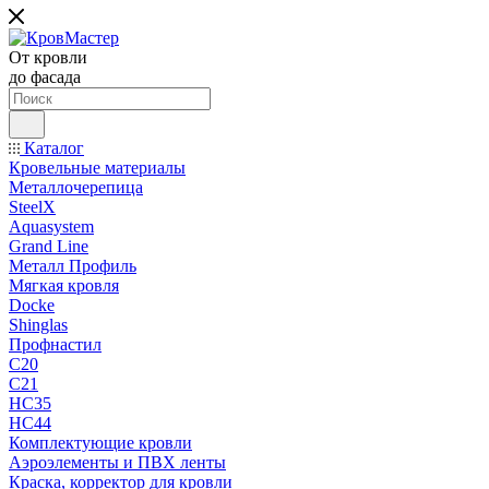
От кровли
до фасада
Каталог
Кровельные материалы
Металлочерепица
SteelX
Aquasystem
Grand Line
Металл Профиль
Мягкая кровля
Docke
Shinglas
Профнастил
C20
C21
НС35
НС44
Комплектующие кровли
Аэроэлементы и ПВХ ленты
Краска, корректор для кровли