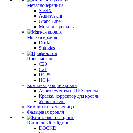
Металлочерепица
SteelX
Aquasystem
Grand Line
Металл Профиль
Мягкая кровля
Docke
Shinglas
Профнастил
C20
C21
НС35
НС44
Комплектующие кровли
Аэроэлементы и ПВХ ленты
Краска, корректор для кровли
Уплотнитель
Композитная черепица
Фальцевая кровля
Виниловый сайдинг
DOCKE