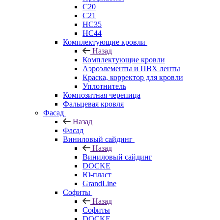
C20
C21
НС35
НС44
Комплектующие кровли
Назад
Комплектующие кровли
Аэроэлементы и ПВХ ленты
Краска, корректор для кровли
Уплотнитель
Композитная черепица
Фальцевая кровля
Фасад
Назад
Фасад
Виниловый сайдинг
Назад
Виниловый сайдинг
DOCKE
Ю-пласт
GrandLine
Софиты
Назад
Софиты
DOCKE