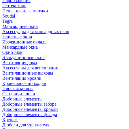
Пароизоляция
Геотекстиль
Пены, клеи, герметики
Soudal
Tegra
Мансардные окна
Аксессуары для мансардных окон
Зенитные окна
Изоляционные оклады
Мансардные окна
Окно-люк
Эвакуационные окна
Вентиляция дома
Аксессуары для вентиляции
Вентиляционные выходы
Вентиляция кровли
Кровельные проходки
Плоская кровля
Сэндвич-панели
Доборные элементы
Доборные элементы забора
Доборные элементы кровли
Доборные элементы фасада
Крепеж
Дюбели для утеплителя