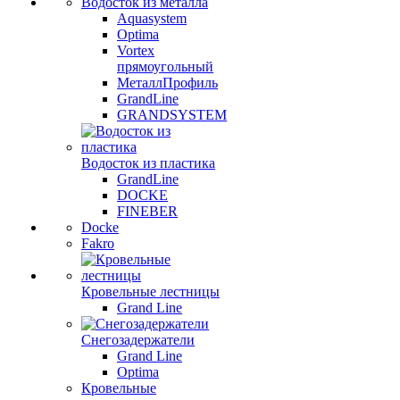
Водосток из металла
Aquasystem
Optima
Vortex
прямоугольный
МеталлПрофиль
GrandLine
GRANDSYSTEM
Водосток из пластика
GrandLine
DOCKE
FINEBER
Docke
Fakro
Кровельные лестницы
Grand Line
Снегозадержатели
Grand Line
Optima
Кровельные