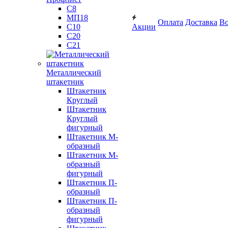
С8
МП18
Оплата
Доставка
Во
С10
Акции
С20
С21
Металлический
штакетник
Штакетник
Круглый
Штакетник
Круглый
фигурный
Штакетник М-
образный
Штакетник М-
образный
фигурный
Штакетник П-
образный
Штакетник П-
образный
фигурный