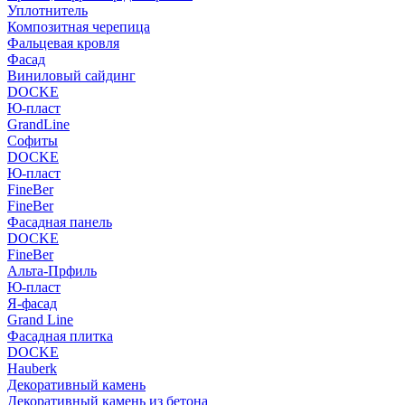
Уплотнитель
Композитная черепица
Фальцевая кровля
Фасад
Виниловый сайдинг
DOCKE
Ю-пласт
GrandLine
Софиты
DOCKE
Ю-пласт
FineBer
FineBer
Фасадная панель
DOCKE
FineBer
Альта-Прфиль
Ю-пласт
Я-фасад
Grand Line
Фасадная плитка
DOCKE
Hauberk
Декоративный камень
Декоративный камень из бетона