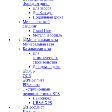
Фасадная доска
Для забора
Для Фасада
Подшивная доска
Металлический
сайдинг
Grand Line
Металл Профиль
Минеральная вата
Базальтовая вата
Для
коммерческого
строительства
Для дома и дачи
ОСБ
PIR-плита
Экструзионный
пенополистирол XPS
Пеноплэкс
URSA XPS
Профлист