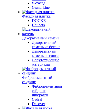
Я-фасад
Grand Line
Фасадная плитка
DOCKE
Hauberk
Декоративный камень
Декоративный
камень из бетона
Декоративный
камень из гипса
Сопутствующие
материалы
Фиброцементный
сайдинг
Фиброцементный
сайдинг
Фибратек
Cedral
Decover