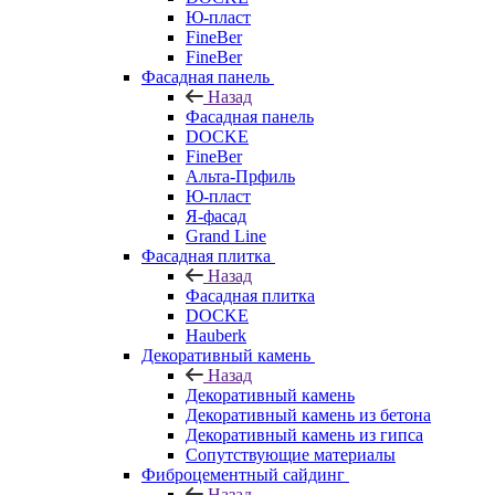
Ю-пласт
FineBer
FineBer
Фасадная панель
Назад
Фасадная панель
DOCKE
FineBer
Альта-Прфиль
Ю-пласт
Я-фасад
Grand Line
Фасадная плитка
Назад
Фасадная плитка
DOCKE
Hauberk
Декоративный камень
Назад
Декоративный камень
Декоративный камень из бетона
Декоративный камень из гипса
Сопутствующие материалы
Фиброцементный сайдинг
Назад