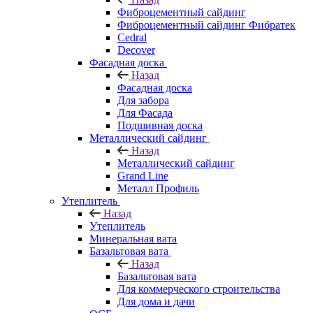
Фиброцементный сайдинг
Фиброцементный сайдинг Фибратек
Cedral
Decover
Фасадная доска
Назад
Фасадная доска
Для забора
Для Фасада
Подшивная доска
Металлический сайдинг
Назад
Металлический сайдинг
Grand Line
Металл Профиль
Утеплитель
Назад
Утеплитель
Минеральная вата
Базальтовая вата
Назад
Базальтовая вата
Для коммерческого строительства
Для дома и дачи