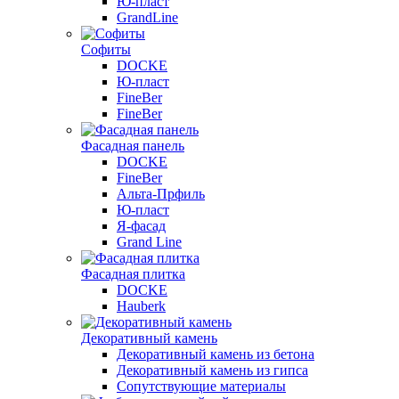
Ю-пласт
GrandLine
Софиты
DOCKE
Ю-пласт
FineBer
FineBer
Фасадная панель
DOCKE
FineBer
Альта-Прфиль
Ю-пласт
Я-фасад
Grand Line
Фасадная плитка
DOCKE
Hauberk
Декоративный камень
Декоративный камень из бетона
Декоративный камень из гипса
Сопутствующие материалы