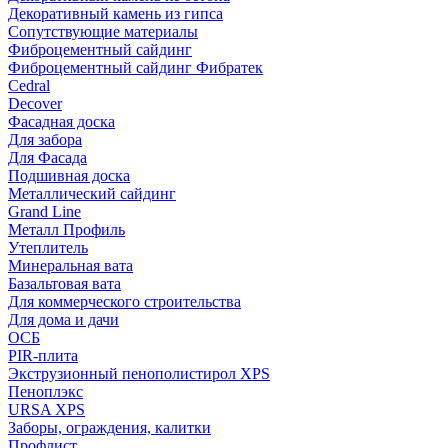
Декоративный камень из гипса
Сопутствующие материалы
Фиброцементный сайдинг
Фиброцементный сайдинг Фибратек
Cedral
Decover
Фасадная доска
Для забора
Для Фасада
Подшивная доска
Металлический сайдинг
Grand Line
Металл Профиль
Утеплитель
Минеральная вата
Базальтовая вата
Для коммерческого строительства
Для дома и дачи
ОСБ
PIR-плита
Экструзионный пенополистирол XPS
Пеноплэкс
URSA XPS
Заборы, ограждения, калитки
Профлист