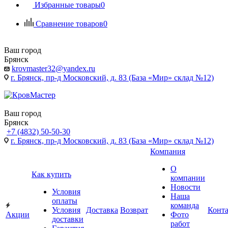
Избранные товары
0
Сравнение товаров
0
Ваш город
Брянск
krovmaster32@yandex.ru
г. Брянск, пр-д Московский, д. 83 (База «Мир» склад №12)
Ваш город
Брянск
+7 (4832) 50-50-30
г. Брянск, пр-д Московский, д. 83 (База «Мир» склад №12)
Компания
О
Как купить
компании
Новости
Условия
Наша
оплаты
команда
Условия
Доставка
Возврат
Конт
Акции
Фото
доставки
работ