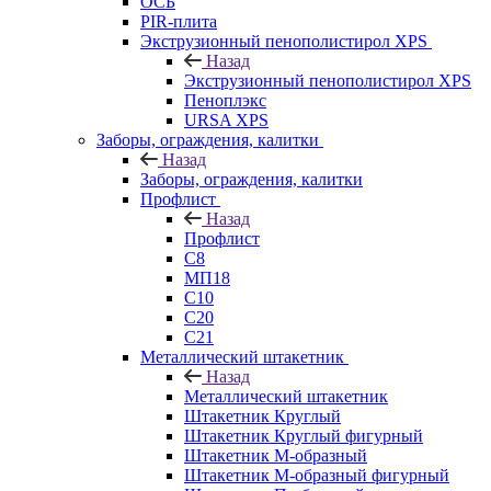
ОСБ
PIR-плита
Экструзионный пенополистирол XPS
Назад
Экструзионный пенополистирол XPS
Пеноплэкс
URSA XPS
Заборы, ограждения, калитки
Назад
Заборы, ограждения, калитки
Профлист
Назад
Профлист
С8
МП18
С10
С20
С21
Металлический штакетник
Назад
Металлический штакетник
Штакетник Круглый
Штакетник Круглый фигурный
Штакетник М-образный
Штакетник М-образный фигурный