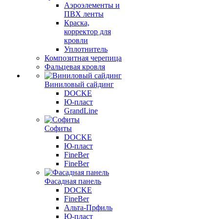
Аэроэлементы и
ПВХ ленты
Краска,
корректор для
кровли
Уплотнитель
Композитная черепица
Фальцевая кровля
Виниловый сайдинг
DOCKE
Ю-пласт
GrandLine
Софиты
DOCKE
Ю-пласт
FineBer
FineBer
Фасадная панель
DOCKE
FineBer
Альта-Прфиль
Ю-пласт