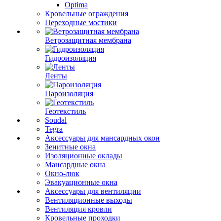
Optima
Кровельные ограждения
Переходные мостики
Ветрозащитная мембрана
Гидроизоляция
Ленты
Пароизоляция
Геотекстиль
Soudal
Tegra
Аксессуары для мансардных окон
Зенитные окна
Изоляционные оклады
Мансардные окна
Окно-люк
Эвакуационные окна
Аксессуары для вентиляции
Вентиляционные выходы
Вентиляция кровли
Кровельные проходки