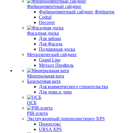
Фиброцементный сайдинг
Фиброцементный сайдинг Фибратек
Cedral
Decover
Фасадная доска
Для забора
Для Фасада
Подшивная доска
Металлический сайдинг
Grand Line
Металл Профиль
Минеральная вата
Базальтовая вата
Для коммерческого строительства
Для дома и дачи
ОСБ
PIR-плита
Экструзионный пенополистирол XPS
Пеноплэкс
URSA XPS