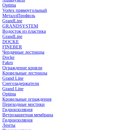
Optima
Vortex прямоугольный
МеталлПрофиль
GrandLine
GRANDSYSTEM
Водосток из пластика
GrandLine
DOCKE
FINEBER
Чердачные лестницы
Docke
Fakro
Ограждение кровли
Кровельные лестницы
Grand Line
Снегозадержатели
Grand Line
Optima
Кровельные ограждения
Переходные мостики
Гидроизоляция
Ветрозащитная мембрана
Гидроизоляция
Ленты