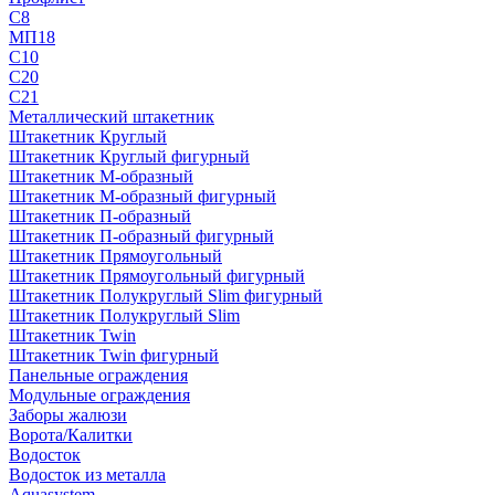
С8
МП18
С10
С20
С21
Металлический штакетник
Штакетник Круглый
Штакетник Круглый фигурный
Штакетник М-образный
Штакетник М-образный фигурный
Штакетник П-образный
Штакетник П-образный фигурный
Штакетник Прямоугольный
Штакетник Прямоугольный фигурный
Штакетник Полукруглый Slim фигурный
Штакетник Полукруглый Slim
Штакетник Twin
Штакетник Twin фигурный
Панельные ограждения
Модульные ограждения
Заборы жалюзи
Ворота/Калитки
Водосток
Водосток из металла
Aquasystem