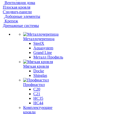
Вентиляция дома
Плоская кровля
Сэндвич-панели
Доборные элементы
Крепеж
Дренажные системы
Металлочерепица
SteelX
Aquasystem
Grand Line
Металл Профиль
Мягкая кровля
Docke
Shinglas
Профнастил
C20
C21
НС35
НС44
Комплектующие
кровли