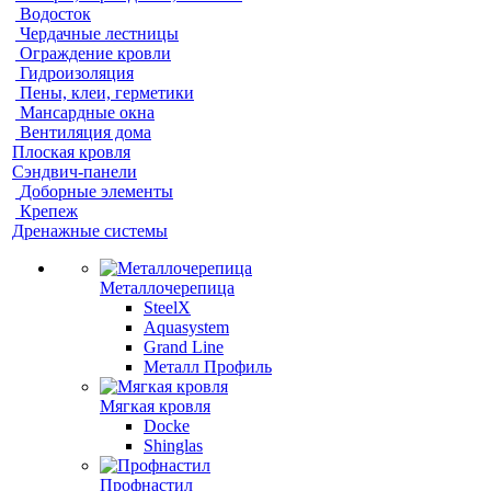
Водосток
Чердачные лестницы
Ограждение кровли
Гидроизоляция
Пены, клеи, герметики
Мансардные окна
Вентиляция дома
Плоская кровля
Сэндвич-панели
Доборные элементы
Крепеж
Дренажные системы
Металлочерепица
SteelX
Aquasystem
Grand Line
Металл Профиль
Мягкая кровля
Docke
Shinglas
Профнастил