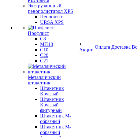
PIR-плита
Экструзионный
пенополистирол XPS
Пеноплэкс
URSA XPS
Профлист
С8
МП18
Оплата
Доставка
Во
С10
Акции
С20
С21
Металлический
штакетник
Штакетник
Круглый
Штакетник
Круглый
фигурный
Штакетник М-
образный
Штакетник М-
образный