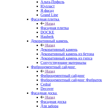
Альта-Прфиль
Ю-пласт
Я-фасад
Grand Line
Фасадная плитка
Назад
Фасадная плитка
DOCKE
Hauberk
Декоративный камень
Назад
Декоративный камень
Декоративный камень из бетона
Декоративный камень из гипса
Сопутствующие материалы
Фиброцементный сайдинг
Назад
Фиброцементный сайдинг
Фиброцементный сайдинг Фибратек
Cedral
Decover
Фасадная доска
Назад
Фасадная доска
Для забора