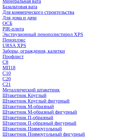
Минеральная вата
Базальтовая вата
Для коммерческого строительства
Для дома и дачи
ОСБ
PIR-плита
Экструзионный пенополистирол XPS
Пеноплэкс
URSA XPS
Заборы, ограждения, калитки
Профлист
С8
МП18
С10
С20
С21
Металлический штакетник
Штакетник Круглый
Штакетник Круглый фигурный
Штакетник М-образный
Штакетник М-образный фигурный
Штакетник П-образный
Штакетник П-образный фигурный
Штакетник Прямоугольный
Штакетник Прямоугольный фигурный