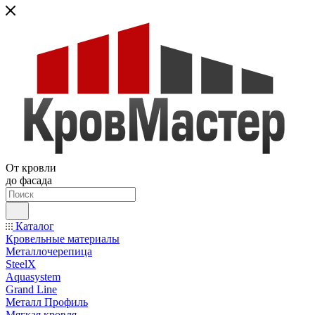
От кровли
до фасада
Каталог
Кровельные материалы
Металлочерепица
SteelX
Aquasystem
Grand Line
Металл Профиль
Мягкая кровля