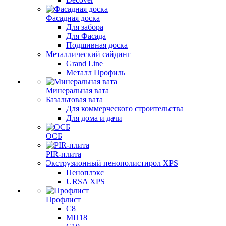
Фасадная доска
Для забора
Для Фасада
Подшивная доска
Металлический сайдинг
Grand Line
Металл Профиль
Минеральная вата
Базальтовая вата
Для коммерческого строительства
Для дома и дачи
ОСБ
PIR-плита
Экструзионный пенополистирол XPS
Пеноплэкс
URSA XPS
Профлист
С8
МП18