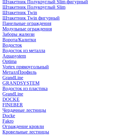
Штакетник Полукруглый Slim фигурный
Штакетник Полукруглый Slim
Штакетник Twin
Штакетник Twin фигурный
Панельные ограждения
Модульные ограждения
Заборы жалюзи
Ворота/Калитки
Водосток
Водосток из металла
Aquasystem
Optima
Vortex прямоугольный
МеталлПрофиль
GrandLine
GRANDSYSTEM
Водосток из пластика
GrandLine
DOCKE
FINEBER
Чердачные лестницы
Docke
Fakro
Ограждение кровли
Кровельные лестницы