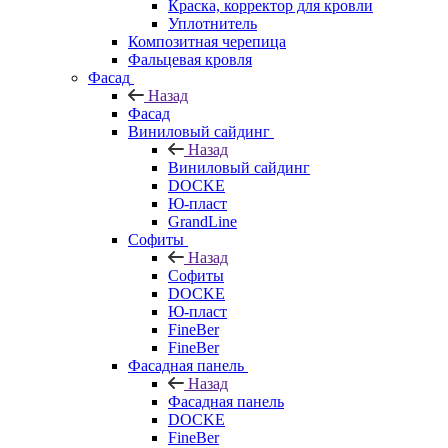
Краска, корректор для кровли
Уплотнитель
Композитная черепица
Фальцевая кровля
Фасад
Назад
Фасад
Виниловый сайдинг
Назад
Виниловый сайдинг
DOCKE
Ю-пласт
GrandLine
Софиты
Назад
Софиты
DOCKE
Ю-пласт
FineBer
FineBer
Фасадная панель
Назад
Фасадная панель
DOCKE
FineBer