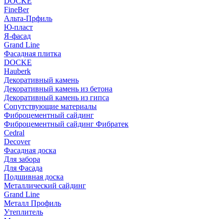
DOCKE
FineBer
Альта-Прфиль
Ю-пласт
Я-фасад
Grand Line
Фасадная плитка
DOCKE
Hauberk
Декоративный камень
Декоративный камень из бетона
Декоративный камень из гипса
Сопутствующие материалы
Фиброцементный сайдинг
Фиброцементный сайдинг Фибратек
Cedral
Decover
Фасадная доска
Для забора
Для Фасада
Подшивная доска
Металлический сайдинг
Grand Line
Металл Профиль
Утеплитель