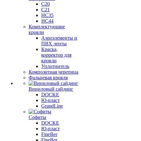
C20
C21
НС35
НС44
Комплектующие
кровли
Аэроэлементы и
ПВХ ленты
Краска,
корректор для
кровли
Уплотнитель
Композитная черепица
Фальцевая кровля
Виниловый сайдинг
DOCKE
Ю-пласт
GrandLine
Софиты
DOCKE
Ю-пласт
FineBer
FineBer