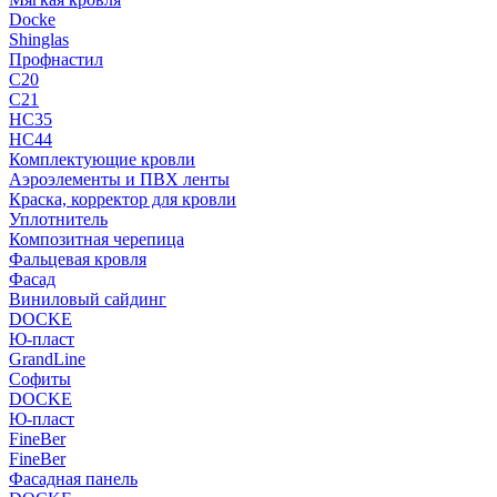
Docke
Shinglas
Профнастил
C20
C21
НС35
НС44
Комплектующие кровли
Аэроэлементы и ПВХ ленты
Краска, корректор для кровли
Уплотнитель
Композитная черепица
Фальцевая кровля
Фасад
Виниловый сайдинг
DOCKE
Ю-пласт
GrandLine
Софиты
DOCKE
Ю-пласт
FineBer
FineBer
Фасадная панель