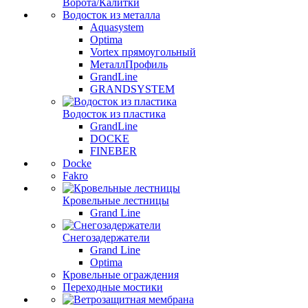
Ворота/Калитки
Водосток из металла
Aquasystem
Optima
Vortex прямоугольный
МеталлПрофиль
GrandLine
GRANDSYSTEM
Водосток из пластика
GrandLine
DOCKE
FINEBER
Docke
Fakro
Кровельные лестницы
Grand Line
Снегозадержатели
Grand Line
Optima
Кровельные ограждения
Переходные мостики