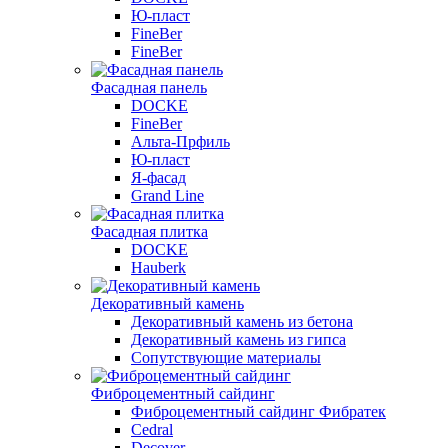
Ю-пласт
FineBer
FineBer
Фасадная панель
DOCKE
FineBer
Альта-Прфиль
Ю-пласт
Я-фасад
Grand Line
Фасадная плитка
DOCKE
Hauberk
Декоративный камень
Декоративный камень из бетона
Декоративный камень из гипса
Сопутствующие материалы
Фиброцементный сайдинг
Фиброцементный сайдинг Фибратек
Cedral
Decover