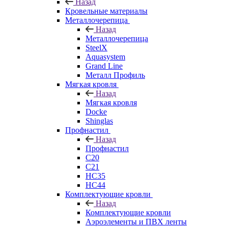
Назад
Кровельные материалы
Металлочерепица
Назад
Металлочерепица
SteelX
Aquasystem
Grand Line
Металл Профиль
Мягкая кровля
Назад
Мягкая кровля
Docke
Shinglas
Профнастил
Назад
Профнастил
C20
C21
НС35
НС44
Комплектующие кровли
Назад
Комплектующие кровли
Аэроэлементы и ПВХ ленты