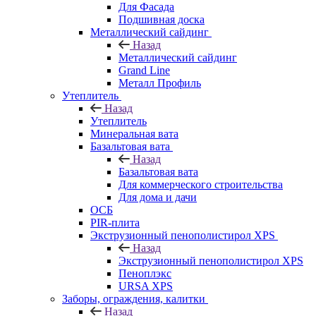
Для Фасада
Подшивная доска
Металлический сайдинг
Назад
Металлический сайдинг
Grand Line
Металл Профиль
Утеплитель
Назад
Утеплитель
Минеральная вата
Базальтовая вата
Назад
Базальтовая вата
Для коммерческого строительства
Для дома и дачи
ОСБ
PIR-плита
Экструзионный пенополистирол XPS
Назад
Экструзионный пенополистирол XPS
Пеноплэкс
URSA XPS
Заборы, ограждения, калитки
Назад