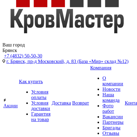
Ваш город
Брянск
+7 (4832) 50-50-30
г. Брянск, пр-д Московский, д. 83 (База «Мир» склад №12)
Компания
О
Как купить
компании
Новости
Условия
Наша
оплаты
команда
Условия
Доставка
Возврат
Конт
Акции
Фото
доставки
работ
Гарантия
Вакансии
на товар
Партнеры
Бригады
Отзывы