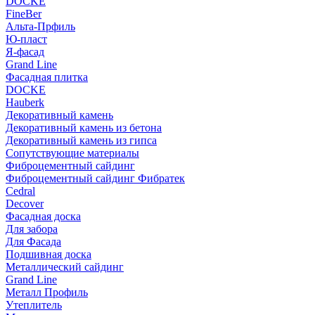
DOCKE
FineBer
Альта-Прфиль
Ю-пласт
Я-фасад
Grand Line
Фасадная плитка
DOCKE
Hauberk
Декоративный камень
Декоративный камень из бетона
Декоративный камень из гипса
Сопутствующие материалы
Фиброцементный сайдинг
Фиброцементный сайдинг Фибратек
Cedral
Decover
Фасадная доска
Для забора
Для Фасада
Подшивная доска
Металлический сайдинг
Grand Line
Металл Профиль
Утеплитель