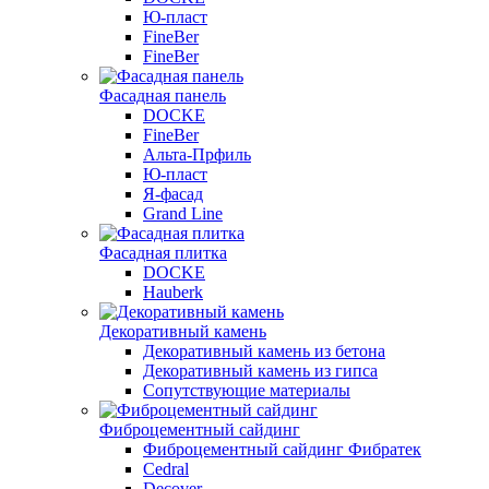
Ю-пласт
FineBer
FineBer
Фасадная панель
DOCKE
FineBer
Альта-Прфиль
Ю-пласт
Я-фасад
Grand Line
Фасадная плитка
DOCKE
Hauberk
Декоративный камень
Декоративный камень из бетона
Декоративный камень из гипса
Сопутствующие материалы
Фиброцементный сайдинг
Фиброцементный сайдинг Фибратек
Cedral
Decover