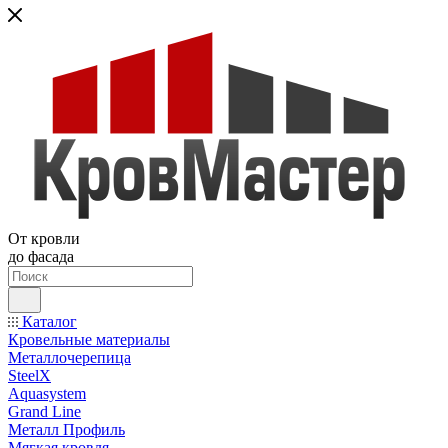
От кровли
до фасада
Каталог
Кровельные материалы
Металлочерепица
SteelX
Aquasystem
Grand Line
Металл Профиль
Мягкая кровля