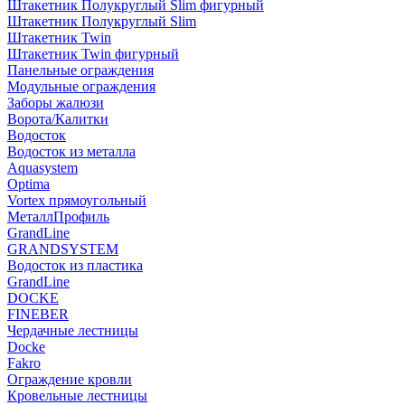
Штакетник Полукруглый Slim фигурный
Штакетник Полукруглый Slim
Штакетник Twin
Штакетник Twin фигурный
Панельные ограждения
Модульные ограждения
Заборы жалюзи
Ворота/Калитки
Водосток
Водосток из металла
Aquasystem
Optima
Vortex прямоугольный
МеталлПрофиль
GrandLine
GRANDSYSTEM
Водосток из пластика
GrandLine
DOCKE
FINEBER
Чердачные лестницы
Docke
Fakro
Ограждение кровли
Кровельные лестницы