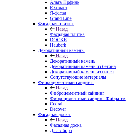
Альта-Прфиль
Ю-пласт
Я-фасад
Grand Line
Фасадная плитка
Назад
Фасадная плитка
DOCKE
Hauberk
Декоративный камень
Назад
Декоративный камень
Декоративный камень из бетона
Декоративный камень из гипса
Сопутствующие материалы
Фиброцементный сайдинг
Назад
Фиброцементный сайдинг
Фиброцементный сайдинг Фибратек
Cedral
Decover
Фасадная доска
Назад
Фасадная доска
Для забора