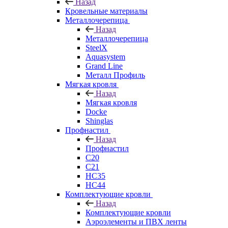
Назад
Кровельные материалы
Металлочерепица
Назад
Металлочерепица
SteelX
Aquasystem
Grand Line
Металл Профиль
Мягкая кровля
Назад
Мягкая кровля
Docke
Shinglas
Профнастил
Назад
Профнастил
C20
C21
НС35
НС44
Комплектующие кровли
Назад
Комплектующие кровли
Аэроэлементы и ПВХ ленты