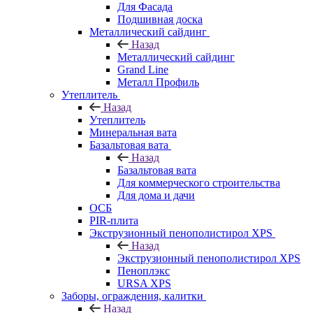
Для Фасада
Подшивная доска
Металлический сайдинг
Назад
Металлический сайдинг
Grand Line
Металл Профиль
Утеплитель
Назад
Утеплитель
Минеральная вата
Базальтовая вата
Назад
Базальтовая вата
Для коммерческого строительства
Для дома и дачи
ОСБ
PIR-плита
Экструзионный пенополистирол XPS
Назад
Экструзионный пенополистирол XPS
Пеноплэкс
URSA XPS
Заборы, ограждения, калитки
Назад