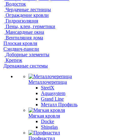
Водосток
Чердачные лестницы
Ограждение кровли
Гидроизоляция
Пены, клеи, герметики
Мансардные окна
Вентиляция дома
Плоская кровля
Сэндвич-панели
Доборные элементы
Крепеж
Дренажные системы
Металлочерепица
SteelX
Aquasystem
Grand Line
Металл Профиль
Мягкая кровля
Docke
Shinglas
Профнастил