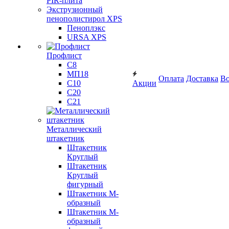
PIR-плита
Экструзионный
пенополистирол XPS
Пеноплэкс
URSA XPS
Профлист
С8
МП18
Оплата
Доставка
Во
С10
Акции
С20
С21
Металлический
штакетник
Штакетник
Круглый
Штакетник
Круглый
фигурный
Штакетник М-
образный
Штакетник М-
образный