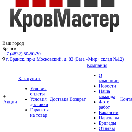
Ваш город
Брянск
+7 (4832) 50-50-30
г. Брянск, пр-д Московский, д. 83 (База «Мир» склад №12)
Компания
О
Как купить
компании
Новости
Условия
Наша
оплаты
команда
Условия
Доставка
Возврат
Конт
Акции
Фото
доставки
работ
Гарантия
Вакансии
на товар
Партнеры
Бригады
Отзывы