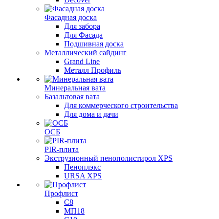
Фасадная доска
Для забора
Для Фасада
Подшивная доска
Металлический сайдинг
Grand Line
Металл Профиль
Минеральная вата
Базальтовая вата
Для коммерческого строительства
Для дома и дачи
ОСБ
PIR-плита
Экструзионный пенополистирол XPS
Пеноплэкс
URSA XPS
Профлист
С8
МП18