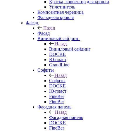
Краска, корректор для кровли
Уплотнитель
Композитная черепица
Фальцевая кровля
Фасад
Назад
Фасад
Виниловый сайдинг
Назад
Виниловый сайдинг
DOCKE
Ю-пласт
GrandLine
Софиты
Назад
Софиты
DOCKE
Ю-пласт
FineBer
FineBer
Фасадная панель
Назад
Фасадная панель
DOCKE
FineBer