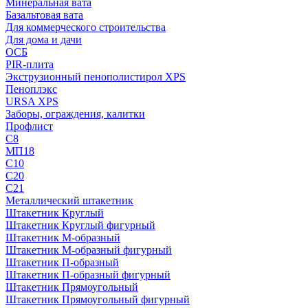
Минеральная вата
Базальтовая вата
Для коммерческого строительства
Для дома и дачи
ОСБ
PIR-плита
Экструзионный пенополистирол XPS
Пеноплэкс
URSA XPS
Заборы, ограждения, калитки
Профлист
С8
МП18
С10
С20
С21
Металлический штакетник
Штакетник Круглый
Штакетник Круглый фигурный
Штакетник М-образный
Штакетник М-образный фигурный
Штакетник П-образный
Штакетник П-образный фигурный
Штакетник Прямоугольный
Штакетник Прямоугольный фигурный