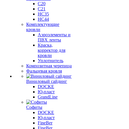
C20
C21
НС35
НС44
Комплектующие
кровли
Аэроэлементы и
ПВХ ленты
Краска,
корректор для
кровли
Уплотнитель
Композитная черепица
Фальцевая кровля
Виниловый сайдинг
DOCKE
Ю-пласт
GrandLine
Софиты
DOCKE
Ю-пласт
FineBer
FineBer