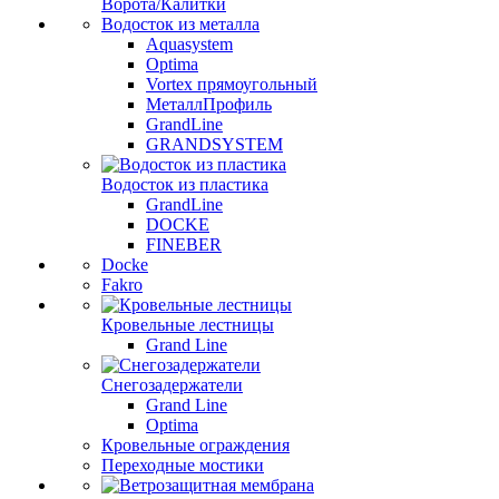
Ворота/Калитки
Водосток из металла
Aquasystem
Optima
Vortex прямоугольный
МеталлПрофиль
GrandLine
GRANDSYSTEM
Водосток из пластика
GrandLine
DOCKE
FINEBER
Docke
Fakro
Кровельные лестницы
Grand Line
Снегозадержатели
Grand Line
Optima
Кровельные ограждения
Переходные мостики