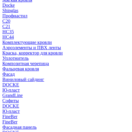
Docke
Shinglas
Профнастил
C20
C21
НС35
НС44
Комплектующие кровли
Аэроэлементы и ПВХ ленты
Краска, корректор для кровли
Уплотнитель
Композитная черепица
Фальцевая кровля
Фасад
Виниловый сайдинг
DOCKE
Ю-пласт
GrandLine
Софиты
DOCKE
Ю-пласт
FineBer
FineBer
Фасадная панель