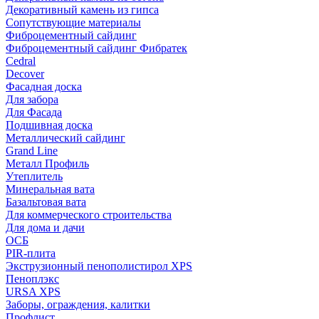
Декоративный камень из гипса
Сопутствующие материалы
Фиброцементный сайдинг
Фиброцементный сайдинг Фибратек
Cedral
Decover
Фасадная доска
Для забора
Для Фасада
Подшивная доска
Металлический сайдинг
Grand Line
Металл Профиль
Утеплитель
Минеральная вата
Базальтовая вата
Для коммерческого строительства
Для дома и дачи
ОСБ
PIR-плита
Экструзионный пенополистирол XPS
Пеноплэкс
URSA XPS
Заборы, ограждения, калитки
Профлист