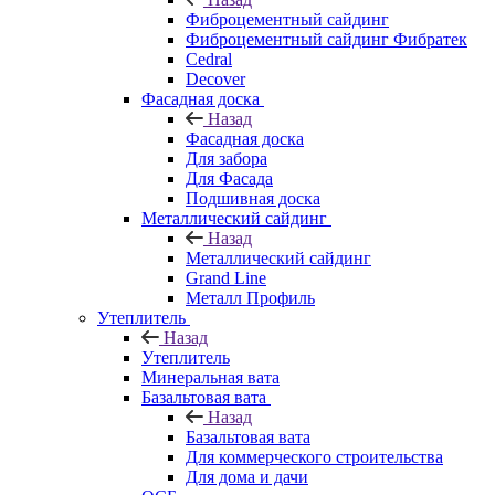
Фиброцементный сайдинг
Фиброцементный сайдинг Фибратек
Cedral
Decover
Фасадная доска
Назад
Фасадная доска
Для забора
Для Фасада
Подшивная доска
Металлический сайдинг
Назад
Металлический сайдинг
Grand Line
Металл Профиль
Утеплитель
Назад
Утеплитель
Минеральная вата
Базальтовая вата
Назад
Базальтовая вата
Для коммерческого строительства
Для дома и дачи