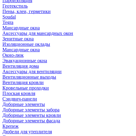
Пароизоляция
Геотекстиль
Пены, клеи, герметики
Soudal
Tegra
Мансардные окна
Аксессуары для мансардных окон
Зенитные окна
Изоляционные оклады
Мансардные окна
Окно-люк
Эвакуационные окна
Вентиляция дома
Аксессуары для вентиляции
Вентиляционные выходы
Вентиляция кровли
Кровельные проходки
Плоская кровля
Сэндвич-панели
Доборные элементы
Доборные элементы забора
Доборные элементы кровли
Доборные элементы фасада
Крепеж
Дюбели для утеплителя