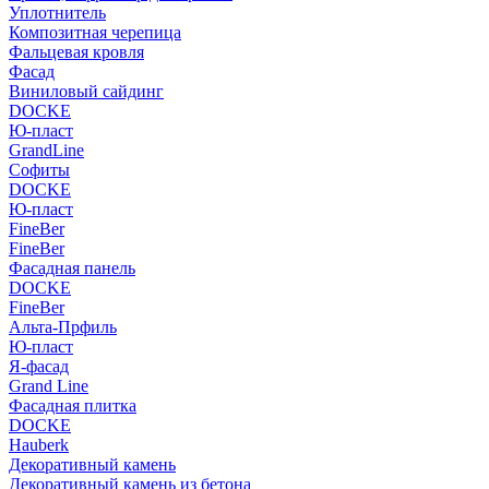
Уплотнитель
Композитная черепица
Фальцевая кровля
Фасад
Виниловый сайдинг
DOCKE
Ю-пласт
GrandLine
Софиты
DOCKE
Ю-пласт
FineBer
FineBer
Фасадная панель
DOCKE
FineBer
Альта-Прфиль
Ю-пласт
Я-фасад
Grand Line
Фасадная плитка
DOCKE
Hauberk
Декоративный камень
Декоративный камень из бетона