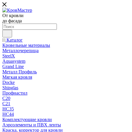
От кровли
до фасада
Каталог
Кровельные материалы
Металлочерепица
SteelX
Aquasystem
Grand Line
Металл Профиль
Мягкая кровля
Docke
Shinglas
Профнастил
C20
C21
НС35
НС44
Комплектующие кровли
Аэроэлементы и ПВХ ленты
Краска, корректор для кровли