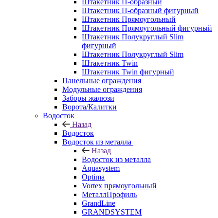
Штакетник П-образный
Штакетник П-образный фигурный
Штакетник Прямоугольный
Штакетник Прямоугольный фигурный
Штакетник Полукруглый Slim
фигурный
Штакетник Полукруглый Slim
Штакетник Twin
Штакетник Twin фигурный
Панельные ограждения
Модульные ограждения
Заборы жалюзи
Ворота/Калитки
Водосток
Назад
Водосток
Водосток из металла
Назад
Водосток из металла
Aquasystem
Optima
Vortex прямоугольный
МеталлПрофиль
GrandLine
GRANDSYSTEM