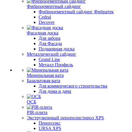
Фиброцементный сайдинг
Фиброцементный сайдинг Фибратек
Cedral
Decover
Фасадная доска
Для забора
Для Фасада
Подшивная доска
Металлический сайдинг
Grand Line
Металл Профиль
Минеральная вата
Базальтовая вата
Для коммерческого строительства
Для дома и дачи
ОСБ
PIR-плита
Экструзионный пенополистирол XPS
Пеноплэкс
URSA XPS