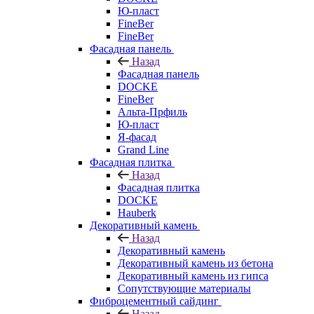
Ю-пласт
FineBer
FineBer
Фасадная панель
Назад
Фасадная панель
DOCKE
FineBer
Альта-Прфиль
Ю-пласт
Я-фасад
Grand Line
Фасадная плитка
Назад
Фасадная плитка
DOCKE
Hauberk
Декоративный камень
Назад
Декоративный камень
Декоративный камень из бетона
Декоративный камень из гипса
Сопутствующие материалы
Фиброцементный сайдинг
Назад