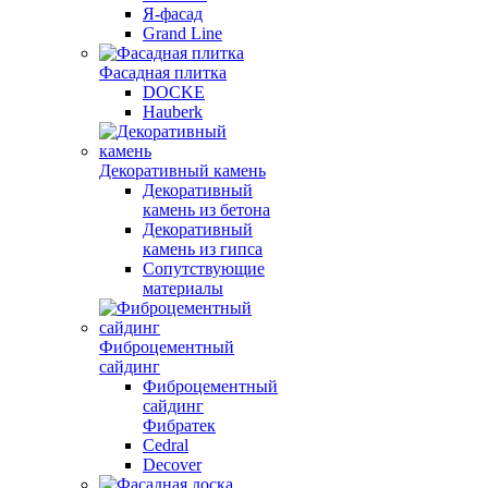
Я-фасад
Grand Line
Фасадная плитка
DOCKE
Hauberk
Декоративный камень
Декоративный
камень из бетона
Декоративный
камень из гипса
Сопутствующие
материалы
Фиброцементный
сайдинг
Фиброцементный
сайдинг
Фибратек
Cedral
Decover