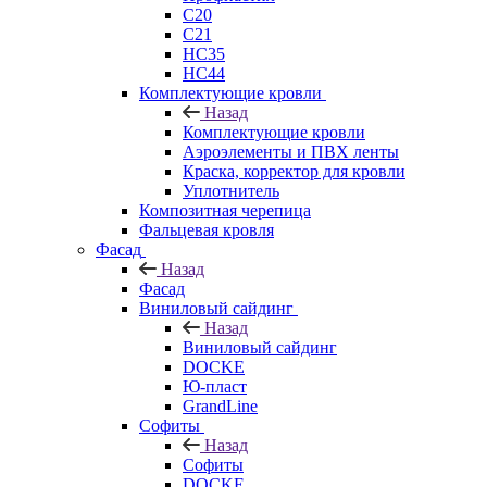
C20
C21
НС35
НС44
Комплектующие кровли
Назад
Комплектующие кровли
Аэроэлементы и ПВХ ленты
Краска, корректор для кровли
Уплотнитель
Композитная черепица
Фальцевая кровля
Фасад
Назад
Фасад
Виниловый сайдинг
Назад
Виниловый сайдинг
DOCKE
Ю-пласт
GrandLine
Софиты
Назад
Софиты
DOCKE