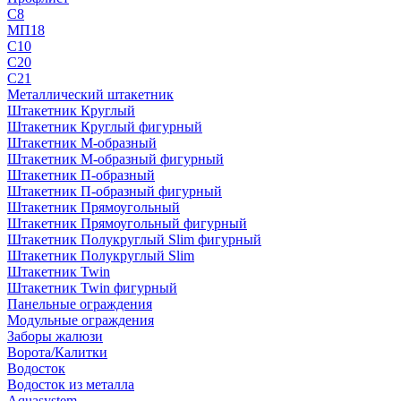
С8
МП18
С10
С20
С21
Металлический штакетник
Штакетник Круглый
Штакетник Круглый фигурный
Штакетник М-образный
Штакетник М-образный фигурный
Штакетник П-образный
Штакетник П-образный фигурный
Штакетник Прямоугольный
Штакетник Прямоугольный фигурный
Штакетник Полукруглый Slim фигурный
Штакетник Полукруглый Slim
Штакетник Twin
Штакетник Twin фигурный
Панельные ограждения
Модульные ограждения
Заборы жалюзи
Ворота/Калитки
Водосток
Водосток из металла
Aquasystem