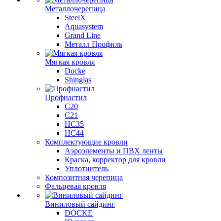
Металлочерепица
SteelX
Aquasystem
Grand Line
Металл Профиль
Мягкая кровля
Docke
Shinglas
Профнастил
C20
C21
НС35
НС44
Комплектующие кровли
Аэроэлементы и ПВХ ленты
Краска, корректор для кровли
Уплотнитель
Композитная черепица
Фальцевая кровля
Виниловый сайдинг
DOCKE