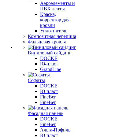
Аэроэлементы и
ПВХ ленты
Краска,
корректор для
кровли
Уплотнитель
Композитная черепица
Фальцевая кровля
Виниловый сайдинг
DOCKE
Ю-пласт
GrandLine
Софиты
DOCKE
Ю-пласт
FineBer
FineBer
Фасадная панель
DOCKE
FineBer
Альта-Прфиль
Ю-пласт