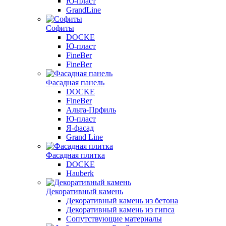
Ю-пласт
GrandLine
Софиты
DOCKE
Ю-пласт
FineBer
FineBer
Фасадная панель
DOCKE
FineBer
Альта-Прфиль
Ю-пласт
Я-фасад
Grand Line
Фасадная плитка
DOCKE
Hauberk
Декоративный камень
Декоративный камень из бетона
Декоративный камень из гипса
Сопутствующие материалы