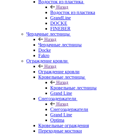
Водосток из пластика
Назад
Водосток из пластика
GrandLine
DOCKE
FINEBER
Чердачные лестницы
Назад
Чердачные лестницы
Docke
Fakro
Ограждение кровли
Назад
Ограждение кровли
Кровельные лестницы
Назад
Кровельные лестницы
Grand Line
Снегозадержатели
Назад
Снегозадержатели
Grand Line
Optima
Кровельные ограждения
Переходные мостики