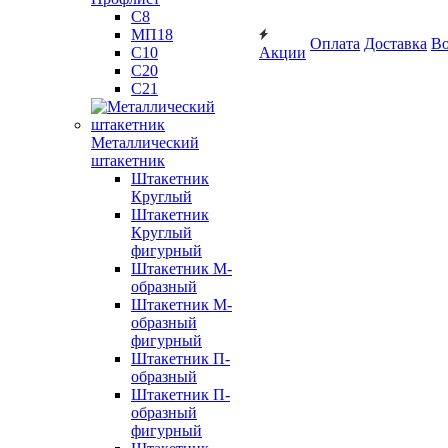
С8
МП18
Оплата
Доставка
Во
С10
Акции
С20
С21
Металлический
штакетник
Штакетник
Круглый
Штакетник
Круглый
фигурный
Штакетник М-
образный
Штакетник М-
образный
фигурный
Штакетник П-
образный
Штакетник П-
образный
фигурный