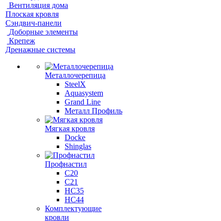
Вентиляция дома
Плоская кровля
Сэндвич-панели
Доборные элементы
Крепеж
Дренажные системы
Металлочерепица
SteelX
Aquasystem
Grand Line
Металл Профиль
Мягкая кровля
Docke
Shinglas
Профнастил
C20
C21
НС35
НС44
Комплектующие
кровли