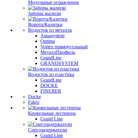
Модульные ограждения
Заборы жалюзи
Ворота/Калитки
Водосток из металла
Aquasystem
Optima
Vortex прямоугольный
МеталлПрофиль
GrandLine
GRANDSYSTEM
Водосток из пластика
GrandLine
DOCKE
FINEBER
Docke
Fakro
Кровельные лестницы
Grand Line
Снегозадержатели
Grand Line