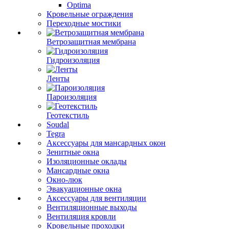
Optima
Кровельные ограждения
Переходные мостики
Ветрозащитная мембрана
Гидроизоляция
Ленты
Пароизоляция
Геотекстиль
Soudal
Tegra
Аксессуары для мансардных окон
Зенитные окна
Изоляционные оклады
Мансардные окна
Окно-люк
Эвакуационные окна
Аксессуары для вентиляции
Вентиляционные выходы
Вентиляция кровли
Кровельные проходки