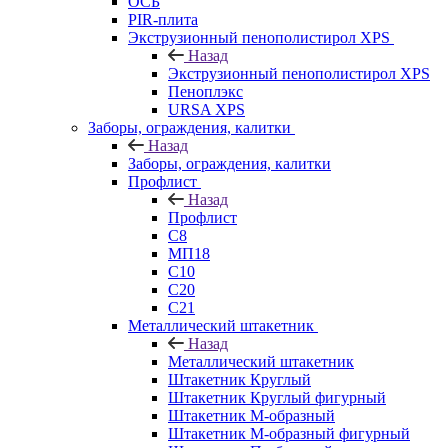
ОСБ
PIR-плита
Экструзионный пенополистирол XPS
Назад
Экструзионный пенополистирол XPS
Пеноплэкс
URSA XPS
Заборы, ограждения, калитки
Назад
Заборы, ограждения, калитки
Профлист
Назад
Профлист
С8
МП18
С10
С20
С21
Металлический штакетник
Назад
Металлический штакетник
Штакетник Круглый
Штакетник Круглый фигурный
Штакетник М-образный
Штакетник М-образный фигурный