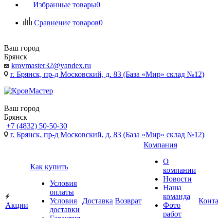
Избранные товары
0
Сравнение товаров
0
Ваш город
Брянск
krovmaster32@yandex.ru
г. Брянск, пр-д Московский, д. 83 (База «Мир» склад №12)
Ваш город
Брянск
+7 (4832) 50-50-30
г. Брянск, пр-д Московский, д. 83 (База «Мир» склад №12)
Компания
О
Как купить
компании
Новости
Условия
Наша
оплаты
команда
Условия
Доставка
Возврат
Конт
Акции
Фото
доставки
работ