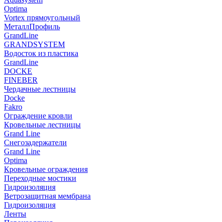
Optima
Vortex прямоугольный
МеталлПрофиль
GrandLine
GRANDSYSTEM
Водосток из пластика
GrandLine
DOCKE
FINEBER
Чердачные лестницы
Docke
Fakro
Ограждение кровли
Кровельные лестницы
Grand Line
Снегозадержатели
Grand Line
Optima
Кровельные ограждения
Переходные мостики
Гидроизоляция
Ветрозащитная мембрана
Гидроизоляция
Ленты