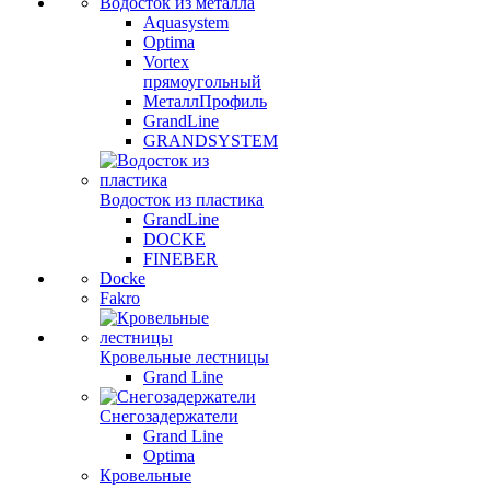
Водосток из металла
Aquasystem
Optima
Vortex
прямоугольный
МеталлПрофиль
GrandLine
GRANDSYSTEM
Водосток из пластика
GrandLine
DOCKE
FINEBER
Docke
Fakro
Кровельные лестницы
Grand Line
Снегозадержатели
Grand Line
Optima
Кровельные