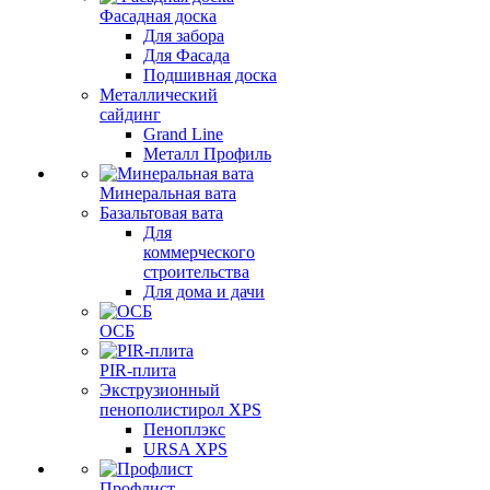
Фасадная доска
Для забора
Для Фасада
Подшивная доска
Металлический
сайдинг
Grand Line
Металл Профиль
Минеральная вата
Базальтовая вата
Для
коммерческого
строительства
Для дома и дачи
ОСБ
PIR-плита
Экструзионный
пенополистирол XPS
Пеноплэкс
URSA XPS
Профлист