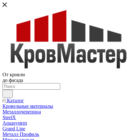
От кровли
до фасада
Каталог
Кровельные материалы
Металлочерепица
SteelX
Aquasystem
Grand Line
Металл Профиль
Мягкая кровля