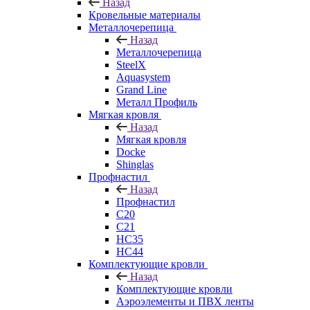
Назад
Кровельные материалы
Металлочерепица
Назад
Металлочерепица
SteelX
Aquasystem
Grand Line
Металл Профиль
Мягкая кровля
Назад
Мягкая кровля
Docke
Shinglas
Профнастил
Назад
Профнастил
C20
C21
НС35
НС44
Комплектующие кровли
Назад
Комплектующие кровли
Аэроэлементы и ПВХ ленты