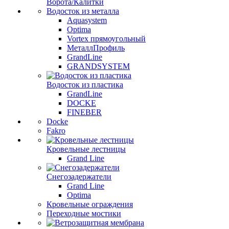
Ворота/Калитки
Водосток из металла
Aquasystem
Optima
Vortex прямоугольный
МеталлПрофиль
GrandLine
GRANDSYSTEM
Водосток из пластика
GrandLine
DOCKE
FINEBER
Docke
Fakro
Кровельные лестницы
Grand Line
Снегозадержатели
Grand Line
Optima
Кровельные ограждения
Переходные мостики