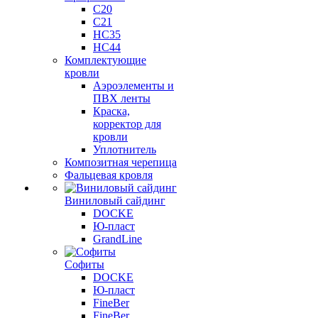
C20
C21
НС35
НС44
Комплектующие
кровли
Аэроэлементы и
ПВХ ленты
Краска,
корректор для
кровли
Уплотнитель
Композитная черепица
Фальцевая кровля
Виниловый сайдинг
DOCKE
Ю-пласт
GrandLine
Софиты
DOCKE
Ю-пласт
FineBer
FineBer