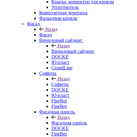
Краска, корректор для кровли
Уплотнитель
Композитная черепица
Фальцевая кровля
Фасад
Назад
Фасад
Виниловый сайдинг
Назад
Виниловый сайдинг
DOCKE
Ю-пласт
GrandLine
Софиты
Назад
Софиты
DOCKE
Ю-пласт
FineBer
FineBer
Фасадная панель
Назад
Фасадная панель
DOCKE
FineBer