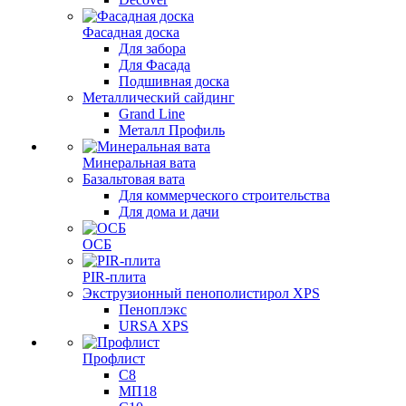
Фасадная доска
Для забора
Для Фасада
Подшивная доска
Металлический сайдинг
Grand Line
Металл Профиль
Минеральная вата
Базальтовая вата
Для коммерческого строительства
Для дома и дачи
ОСБ
PIR-плита
Экструзионный пенополистирол XPS
Пеноплэкс
URSA XPS
Профлист
С8
МП18