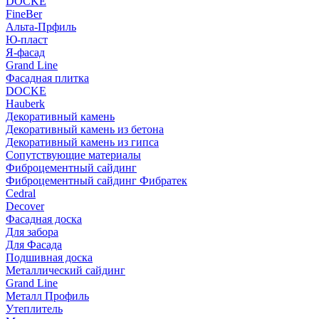
DOCKE
FineBer
Альта-Прфиль
Ю-пласт
Я-фасад
Grand Line
Фасадная плитка
DOCKE
Hauberk
Декоративный камень
Декоративный камень из бетона
Декоративный камень из гипса
Сопутствующие материалы
Фиброцементный сайдинг
Фиброцементный сайдинг Фибратек
Cedral
Decover
Фасадная доска
Для забора
Для Фасада
Подшивная доска
Металлический сайдинг
Grand Line
Металл Профиль
Утеплитель