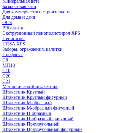
Минеральная вата
Базальтовая вата
Для коммерческого строительства
Для дома и дачи
ОСБ
PIR-плита
Экструзионный пенополистирол XPS
Пеноплэкс
URSA XPS
Заборы, ограждения, калитки
Профлист
С8
МП18
С10
С20
С21
Металлический штакетник
Штакетник Круглый
Штакетник Круглый фигурный
Штакетник М-образный
Штакетник М-образный фигурный
Штакетник П-образный
Штакетник П-образный фигурный
Штакетник Прямоугольный
Штакетник Прямоугольный фигурный