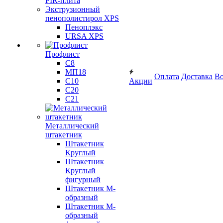
PIR-плита
Экструзионный
пенополистирол XPS
Пеноплэкс
URSA XPS
Профлист
С8
МП18
Оплата
Доставка
Во
С10
Акции
С20
С21
Металлический
штакетник
Штакетник
Круглый
Штакетник
Круглый
фигурный
Штакетник М-
образный
Штакетник М-
образный