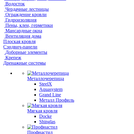
Водосток
Чердачные лестницы
Ограждение кровли
Гидроизоляция
Пены, клеи, герметики
Мансардные окна
Вентиляция дома
Плоская кровля
Сэндвич-панели
Доборные элементы
Крепеж
Дренажные системы
Металлочерепица
SteelX
Aquasystem
Grand Line
Металл Профиль
Мягкая кровля
Docke
Shinglas
Профнастил