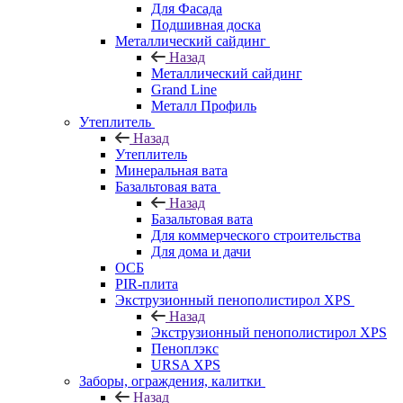
Для Фасада
Подшивная доска
Металлический сайдинг
Назад
Металлический сайдинг
Grand Line
Металл Профиль
Утеплитель
Назад
Утеплитель
Минеральная вата
Базальтовая вата
Назад
Базальтовая вата
Для коммерческого строительства
Для дома и дачи
ОСБ
PIR-плита
Экструзионный пенополистирол XPS
Назад
Экструзионный пенополистирол XPS
Пеноплэкс
URSA XPS
Заборы, ограждения, калитки
Назад