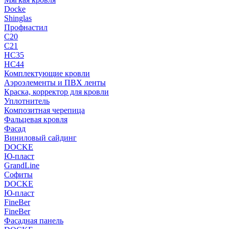
Docke
Shinglas
Профнастил
C20
C21
НС35
НС44
Комплектующие кровли
Аэроэлементы и ПВХ ленты
Краска, корректор для кровли
Уплотнитель
Композитная черепица
Фальцевая кровля
Фасад
Виниловый сайдинг
DOCKE
Ю-пласт
GrandLine
Софиты
DOCKE
Ю-пласт
FineBer
FineBer
Фасадная панель