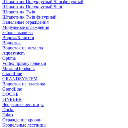
Штакетник Полукруглый Slim фигурный
Штакетник Полукруглый Slim
Штакетник Twin
Штакетник Twin фигурный
Панельные ограждения
Модульные ограждения
Заборы жалюзи
Ворота/Калитки
Водосток
Водосток из металла
Aquasystem
Optima
Vortex прямоугольный
МеталлПрофиль
GrandLine
GRANDSYSTEM
Водосток из пластика
GrandLine
DOCKE
FINEBER
Чердачные лестницы
Docke
Fakro
Ограждение кровли
Кровельные лестницы