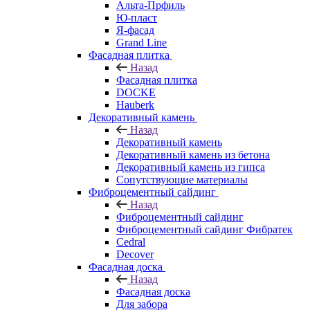
Альта-Прфиль
Ю-пласт
Я-фасад
Grand Line
Фасадная плитка
Назад
Фасадная плитка
DOCKE
Hauberk
Декоративный камень
Назад
Декоративный камень
Декоративный камень из бетона
Декоративный камень из гипса
Сопутствующие материалы
Фиброцементный сайдинг
Назад
Фиброцементный сайдинг
Фиброцементный сайдинг Фибратек
Cedral
Decover
Фасадная доска
Назад
Фасадная доска
Для забора