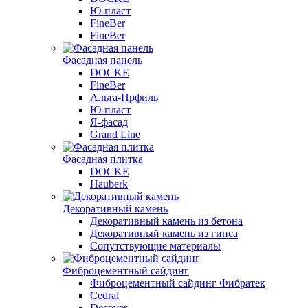
Ю-пласт
FineBer
FineBer
Фасадная панель
DOCKE
FineBer
Альта-Прфиль
Ю-пласт
Я-фасад
Grand Line
Фасадная плитка
DOCKE
Hauberk
Декоративный камень
Декоративный камень из бетона
Декоративный камень из гипса
Сопутствующие материалы
Фиброцементный сайдинг
Фиброцементный сайдинг Фибратек
Cedral
Decover