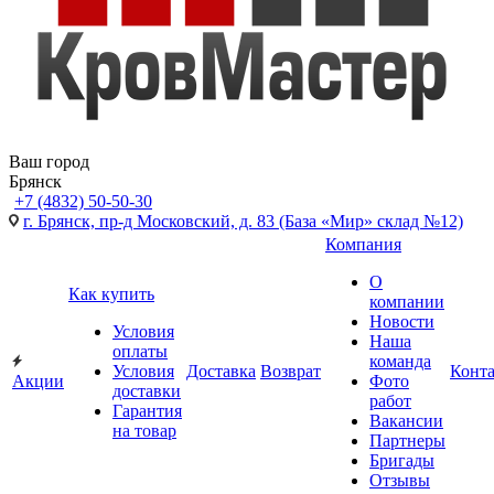
Ваш город
Брянск
+7 (4832) 50-50-30
г. Брянск, пр-д Московский, д. 83 (База «Мир» склад №12)
Компания
О
Как купить
компании
Новости
Условия
Наша
оплаты
команда
Условия
Доставка
Возврат
Конт
Акции
Фото
доставки
работ
Гарантия
Вакансии
на товар
Партнеры
Бригады
Отзывы