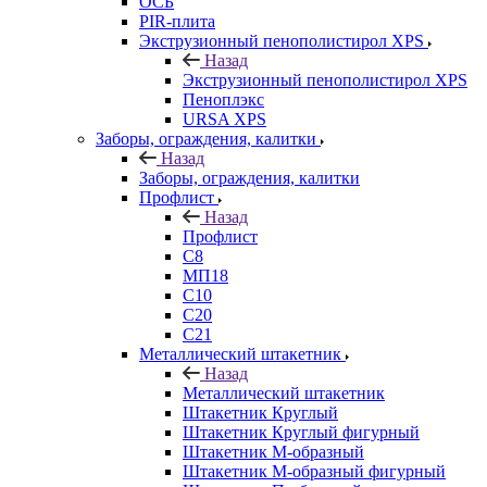
ОСБ
PIR-плита
Экструзионный пенополистирол XPS
Назад
Экструзионный пенополистирол XPS
Пеноплэкс
URSA XPS
Заборы, ограждения, калитки
Назад
Заборы, ограждения, калитки
Профлист
Назад
Профлист
С8
МП18
С10
С20
С21
Металлический штакетник
Назад
Металлический штакетник
Штакетник Круглый
Штакетник Круглый фигурный
Штакетник М-образный
Штакетник М-образный фигурный