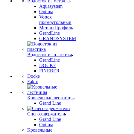
Водосток из металла
Aquasystem
Optima
Vortex
прямоугольный
МеталлПрофиль
GrandLine
GRANDSYSTEM
Водосток из пластика
GrandLine
DOCKE
FINEBER
Docke
Fakro
Кровельные лестницы
Grand Line
Снегозадержатели
Grand Line
Optima
Кровельные