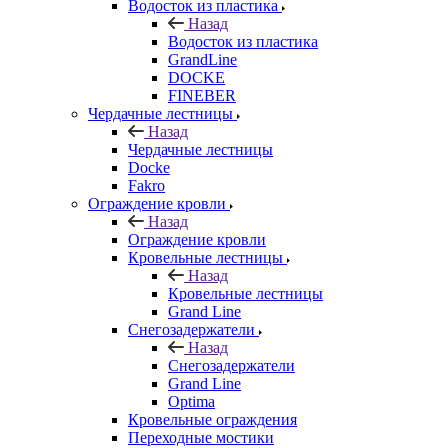
Водосток из пластика
Назад
Водосток из пластика
GrandLine
DOCKE
FINEBER
Чердачные лестницы
Назад
Чердачные лестницы
Docke
Fakro
Ограждение кровли
Назад
Ограждение кровли
Кровельные лестницы
Назад
Кровельные лестницы
Grand Line
Снегозадержатели
Назад
Снегозадержатели
Grand Line
Optima
Кровельные ограждения
Переходные мостики