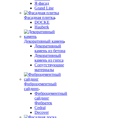
Я-фасад
Grand Line
Фасадная плитка
DOCKE
Hauberk
Декоративный камень
Декоративный
камень из бетона
Декоративный
камень из гипса
Сопутствующие
материалы
Фиброцементный
сайдинг
Фиброцементный
сайдинг
Фибратек
Cedral
Decover