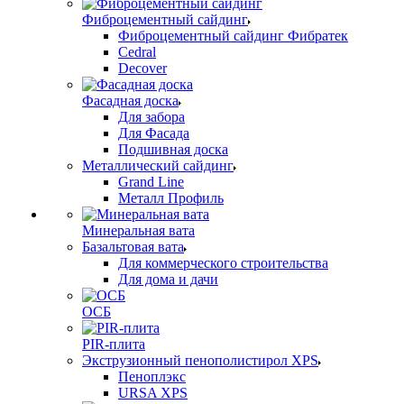
Фиброцементный сайдинг
Фиброцементный сайдинг Фибратек
Cedral
Decover
Фасадная доска
Для забора
Для Фасада
Подшивная доска
Металлический сайдинг
Grand Line
Металл Профиль
Минеральная вата
Базальтовая вата
Для коммерческого строительства
Для дома и дачи
ОСБ
PIR-плита
Экструзионный пенополистирол XPS
Пеноплэкс
URSA XPS