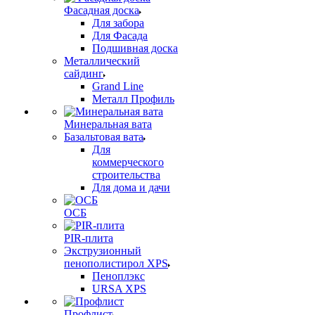
Фасадная доска
Для забора
Для Фасада
Подшивная доска
Металлический
сайдинг
Grand Line
Металл Профиль
Минеральная вата
Базальтовая вата
Для
коммерческого
строительства
Для дома и дачи
ОСБ
PIR-плита
Экструзионный
пенополистирол XPS
Пеноплэкс
URSA XPS
Профлист