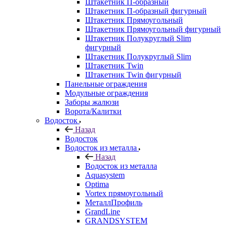
Штакетник П-образный
Штакетник П-образный фигурный
Штакетник Прямоугольный
Штакетник Прямоугольный фигурный
Штакетник Полукруглый Slim
фигурный
Штакетник Полукруглый Slim
Штакетник Twin
Штакетник Twin фигурный
Панельные ограждения
Модульные ограждения
Заборы жалюзи
Ворота/Калитки
Водосток
Назад
Водосток
Водосток из металла
Назад
Водосток из металла
Aquasystem
Optima
Vortex прямоугольный
МеталлПрофиль
GrandLine
GRANDSYSTEM