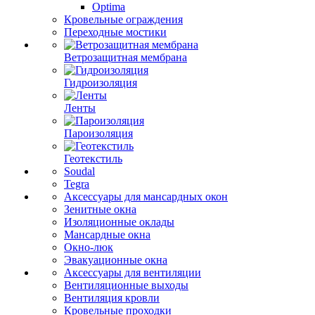
Optima
Кровельные ограждения
Переходные мостики
Ветрозащитная мембрана
Гидроизоляция
Ленты
Пароизоляция
Геотекстиль
Soudal
Tegra
Аксессуары для мансардных окон
Зенитные окна
Изоляционные оклады
Мансардные окна
Окно-люк
Эвакуационные окна
Аксессуары для вентиляции
Вентиляционные выходы
Вентиляция кровли
Кровельные проходки