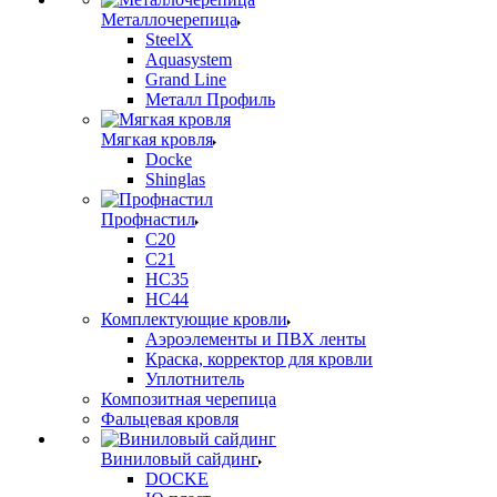
Металлочерепица
SteelX
Aquasystem
Grand Line
Металл Профиль
Мягкая кровля
Docke
Shinglas
Профнастил
C20
C21
НС35
НС44
Комплектующие кровли
Аэроэлементы и ПВХ ленты
Краска, корректор для кровли
Уплотнитель
Композитная черепица
Фальцевая кровля
Виниловый сайдинг
DOCKE