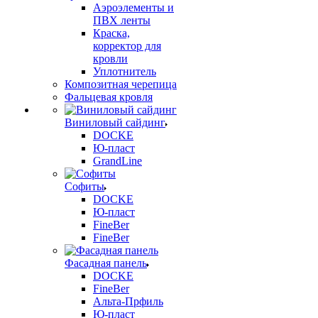
Аэроэлементы и
ПВХ ленты
Краска,
корректор для
кровли
Уплотнитель
Композитная черепица
Фальцевая кровля
Виниловый сайдинг
DOCKE
Ю-пласт
GrandLine
Софиты
DOCKE
Ю-пласт
FineBer
FineBer
Фасадная панель
DOCKE
FineBer
Альта-Прфиль
Ю-пласт