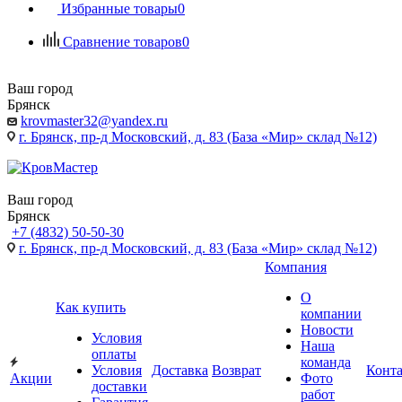
Избранные товары
0
Сравнение товаров
0
Ваш город
Брянск
krovmaster32@yandex.ru
г. Брянск, пр-д Московский, д. 83 (База «Мир» склад №12)
Ваш город
Брянск
+7 (4832) 50-50-30
г. Брянск, пр-д Московский, д. 83 (База «Мир» склад №12)
Компания
О
Как купить
компании
Новости
Условия
Наша
оплаты
команда
Условия
Доставка
Возврат
Конт
Акции
Фото
доставки
работ