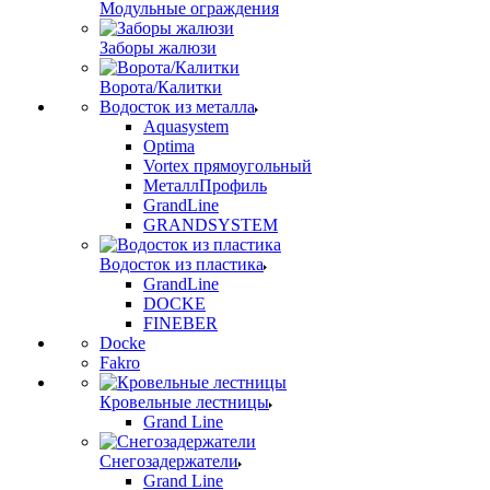
Модульные ограждения
Заборы жалюзи
Ворота/Калитки
Водосток из металла
Aquasystem
Optima
Vortex прямоугольный
МеталлПрофиль
GrandLine
GRANDSYSTEM
Водосток из пластика
GrandLine
DOCKE
FINEBER
Docke
Fakro
Кровельные лестницы
Grand Line
Снегозадержатели
Grand Line