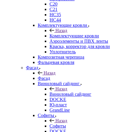
C20
C21
НС35
НС44
Комплектующие кровли
Назад
Комплектующие кровли
Аэроэлементы и ПВХ ленты
Краска, корректор для кровли
Уплотнитель
Композитная черепица
Фальцевая кровля
Фасад
Назад
Фасад
Виниловый сайдинг
Назад
Виниловый сайдинг
DOCKE
Ю-пласт
GrandLine
Софиты
Назад
Софиты
DOCKE