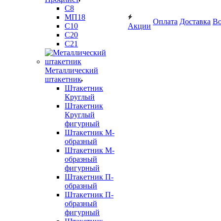
С8
МП18
Оплата
Доставка
Во
С10
Акции
С20
С21
Металлический
штакетник
Штакетник
Круглый
Штакетник
Круглый
фигурный
Штакетник М-
образный
Штакетник М-
образный
фигурный
Штакетник П-
образный
Штакетник П-
образный
фигурный