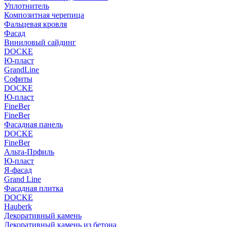
Уплотнитель
Композитная черепица
Фальцевая кровля
Фасад
Виниловый сайдинг
DOCKE
Ю-пласт
GrandLine
Софиты
DOCKE
Ю-пласт
FineBer
FineBer
Фасадная панель
DOCKE
FineBer
Альта-Прфиль
Ю-пласт
Я-фасад
Grand Line
Фасадная плитка
DOCKE
Hauberk
Декоративный камень
Декоративный камень из бетона