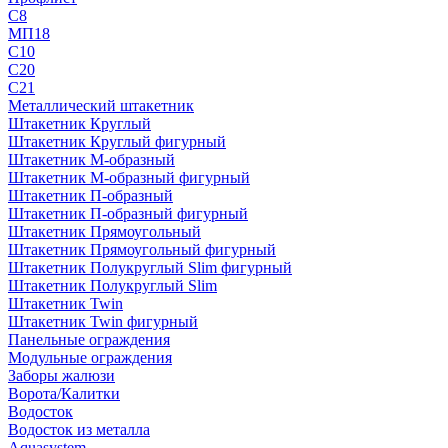
С8
МП18
С10
С20
С21
Металлический штакетник
Штакетник Круглый
Штакетник Круглый фигурный
Штакетник М-образный
Штакетник М-образный фигурный
Штакетник П-образный
Штакетник П-образный фигурный
Штакетник Прямоугольный
Штакетник Прямоугольный фигурный
Штакетник Полукруглый Slim фигурный
Штакетник Полукруглый Slim
Штакетник Twin
Штакетник Twin фигурный
Панельные ограждения
Модульные ограждения
Заборы жалюзи
Ворота/Калитки
Водосток
Водосток из металла
Aquasystem