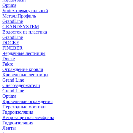
Optima
Vortex прямоугольный
МеталлПрофиль
GrandLine
GRANDSYSTEM
Водосток из пластика
GrandLine
DOCKE
FINEBER
Чердачные лестницы
Docke
Fakro
Ограждение кровли
Кровельные лестницы
Grand Line
Снегозадержатели
Grand Line
Optima
Кровельные ограждения
Переходные мостики
Гидроизоляция
Ветрозащитная мембрана
Гидроизоляция
Ленты