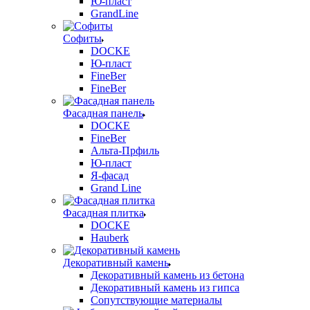
Ю-пласт
GrandLine
Софиты
DOCKE
Ю-пласт
FineBer
FineBer
Фасадная панель
DOCKE
FineBer
Альта-Прфиль
Ю-пласт
Я-фасад
Grand Line
Фасадная плитка
DOCKE
Hauberk
Декоративный камень
Декоративный камень из бетона
Декоративный камень из гипса
Сопутствующие материалы