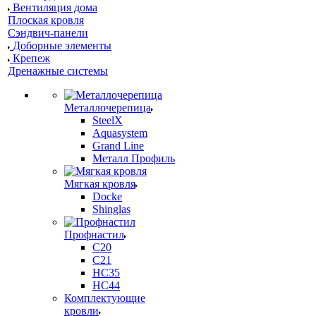
Вентиляция дома
Плоская кровля
Сэндвич-панели
Доборные элементы
Крепеж
Дренажные системы
Металлочерепица
SteelX
Aquasystem
Grand Line
Металл Профиль
Мягкая кровля
Docke
Shinglas
Профнастил
C20
C21
НС35
НС44
Комплектующие
кровли