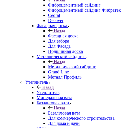
Фиброцементный сайдинг
Фиброцементный сайдинг Фибратек
Cedral
Decover
Фасадная доска
Назад
Фасадная доска
Для забора
Для Фасада
Подшивная доска
Металлический сайдинг
Назад
Металлический сайдинг
Grand Line
Металл Профиль
Утеплитель
Назад
Утеплитель
Минеральная вата
Базальтовая вата
Назад
Базальтовая вата
Для коммерческого строительства
Для дома и дачи