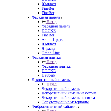
Ю-пласт
FineBer
FineBer
Фасадная панель
Назад
Фасадная панель
DOCKE
FineBer
Альта-Прфиль
Ю-пласт
Я-фасад
Grand Line
Фасадная плитка
Назад
Фасадная плитка
DOCKE
Hauberk
Декоративный камень
Назад
Декоративный камень
Декоративный камень из бетона
Декоративный камень из гипса
Сопутствующие материалы
Фиброцементный сайдинг
Назад