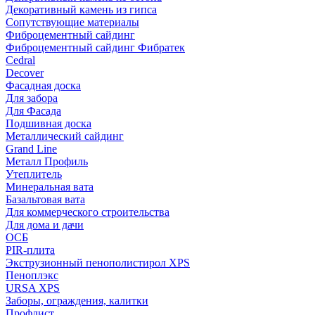
Декоративный камень из гипса
Сопутствующие материалы
Фиброцементный сайдинг
Фиброцементный сайдинг Фибратек
Cedral
Decover
Фасадная доска
Для забора
Для Фасада
Подшивная доска
Металлический сайдинг
Grand Line
Металл Профиль
Утеплитель
Минеральная вата
Базальтовая вата
Для коммерческого строительства
Для дома и дачи
ОСБ
PIR-плита
Экструзионный пенополистирол XPS
Пеноплэкс
URSA XPS
Заборы, ограждения, калитки
Профлист