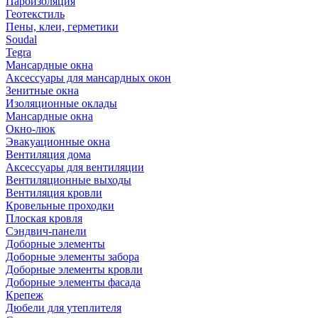
Пароизоляция
Геотекстиль
Пены, клеи, герметики
Soudal
Tegra
Мансардные окна
Аксессуары для мансардных окон
Зенитные окна
Изоляционные оклады
Мансардные окна
Окно-люк
Эвакуационные окна
Вентиляция дома
Аксессуары для вентиляции
Вентиляционные выходы
Вентиляция кровли
Кровельные проходки
Плоская кровля
Сэндвич-панели
Доборные элементы
Доборные элементы забора
Доборные элементы кровли
Доборные элементы фасада
Крепеж
Дюбели для утеплителя