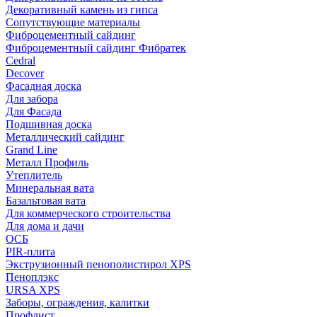
Декоративный камень из гипса
Сопутствующие материалы
Фиброцементный сайдинг
Фиброцементный сайдинг Фибратек
Cedral
Decover
Фасадная доска
Для забора
Для Фасада
Подшивная доска
Металлический сайдинг
Grand Line
Металл Профиль
Утеплитель
Минеральная вата
Базальтовая вата
Для коммерческого строительства
Для дома и дачи
ОСБ
PIR-плита
Экструзионный пенополистирол XPS
Пеноплэкс
URSA XPS
Заборы, ограждения, калитки
Профлист