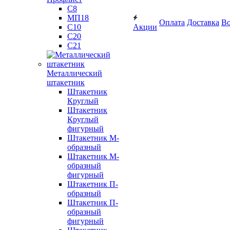
С8
МП18
Оплата
Доставка
Во
С10
Акции
С20
С21
Металлический
штакетник
Штакетник
Круглый
Штакетник
Круглый
фигурный
Штакетник М-
образный
Штакетник М-
образный
фигурный
Штакетник П-
образный
Штакетник П-
образный
фигурный