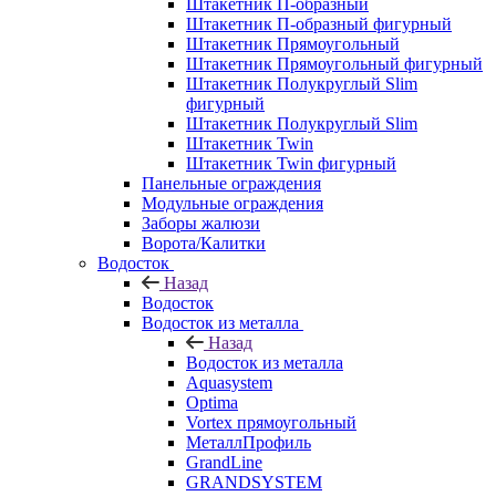
Штакетник П-образный
Штакетник П-образный фигурный
Штакетник Прямоугольный
Штакетник Прямоугольный фигурный
Штакетник Полукруглый Slim
фигурный
Штакетник Полукруглый Slim
Штакетник Twin
Штакетник Twin фигурный
Панельные ограждения
Модульные ограждения
Заборы жалюзи
Ворота/Калитки
Водосток
Назад
Водосток
Водосток из металла
Назад
Водосток из металла
Aquasystem
Optima
Vortex прямоугольный
МеталлПрофиль
GrandLine
GRANDSYSTEM