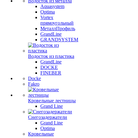
Водосток из металла
Aquasystem
Optima
Vortex
прямоугольный
МеталлПрофиль
GrandLine
GRANDSYSTEM
Водосток из пластика
GrandLine
DOCKE
FINEBER
Docke
Fakro
Кровельные лестницы
Grand Line
Снегозадержатели
Grand Line
Optima
Кровельные