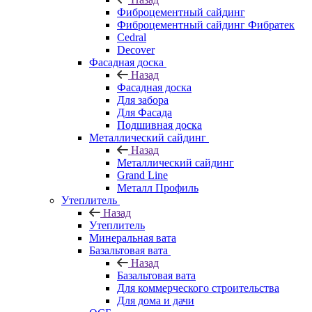
Фиброцементный сайдинг
Фиброцементный сайдинг Фибратек
Cedral
Decover
Фасадная доска
Назад
Фасадная доска
Для забора
Для Фасада
Подшивная доска
Металлический сайдинг
Назад
Металлический сайдинг
Grand Line
Металл Профиль
Утеплитель
Назад
Утеплитель
Минеральная вата
Базальтовая вата
Назад
Базальтовая вата
Для коммерческого строительства
Для дома и дачи