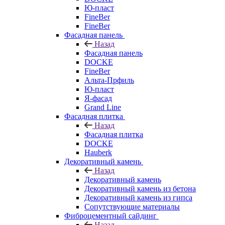
Ю-пласт
FineBer
FineBer
Фасадная панель
Назад
Фасадная панель
DOCKE
FineBer
Альта-Прфиль
Ю-пласт
Я-фасад
Grand Line
Фасадная плитка
Назад
Фасадная плитка
DOCKE
Hauberk
Декоративный камень
Назад
Декоративный камень
Декоративный камень из бетона
Декоративный камень из гипса
Сопутствующие материалы
Фиброцементный сайдинг
Назад