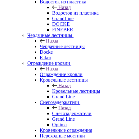
Водосток из пластика
Назад
Водосток из пластика
GrandLine
DOCKE
FINEBER
Чердачные лестницы
Назад
Чердачные лестницы
Docke
Fakro
Ограждение кровли
Назад
Ограждение кровли
Кровельные лестницы
Назад
Кровельные лестницы
Grand Line
Снегозадержатели
Назад
Снегозадержатели
Grand Line
Optima
Кровельные ограждения
Переходные мостики