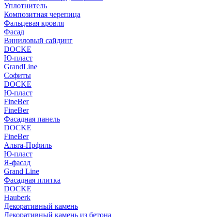
Уплотнитель
Композитная черепица
Фальцевая кровля
Фасад
Виниловый сайдинг
DOCKE
Ю-пласт
GrandLine
Софиты
DOCKE
Ю-пласт
FineBer
FineBer
Фасадная панель
DOCKE
FineBer
Альта-Прфиль
Ю-пласт
Я-фасад
Grand Line
Фасадная плитка
DOCKE
Hauberk
Декоративный камень
Декоративный камень из бетона