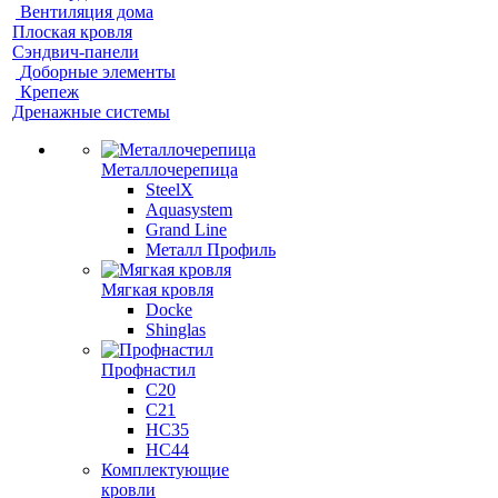
Вентиляция дома
Плоская кровля
Сэндвич-панели
Доборные элементы
Крепеж
Дренажные системы
Металлочерепица
SteelX
Aquasystem
Grand Line
Металл Профиль
Мягкая кровля
Docke
Shinglas
Профнастил
C20
C21
НС35
НС44
Комплектующие
кровли