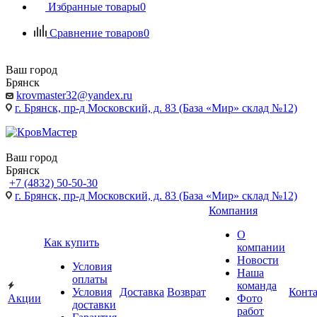
Избранные товары
0
Сравнение товаров
0
Ваш город
Брянск
krovmaster32@yandex.ru
г. Брянск, пр-д Московский, д. 83 (База «Мир» склад №12)
Ваш город
Брянск
+7 (4832) 50-50-30
г. Брянск, пр-д Московский, д. 83 (База «Мир» склад №12)
Компания
О
Как купить
компании
Новости
Условия
Наша
оплаты
команда
Условия
Доставка
Возврат
Конт
Акции
Фото
доставки
работ