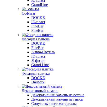
Ю-пласт
GrandLine
Софиты
DOCKE
Ю-пласт
FineBer
FineBer
Фасадная панель
DOCKE
FineBer
Альта-Прфиль
Ю-пласт
Я-фасад
Grand Line
Фасадная плитка
DOCKE
Hauberk
Декоративный камень
Декоративный камень из бетона
Декоративный камень из гипса
Сопутствующие материалы