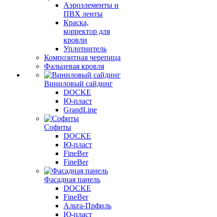
Аэроэлементы и
ПВХ ленты
Краска,
корректор для
кровли
Уплотнитель
Композитная черепица
Фальцевая кровля
Виниловый сайдинг
DOCKE
Ю-пласт
GrandLine
Софиты
DOCKE
Ю-пласт
FineBer
FineBer
Фасадная панель
DOCKE
FineBer
Альта-Прфиль
Ю-пласт