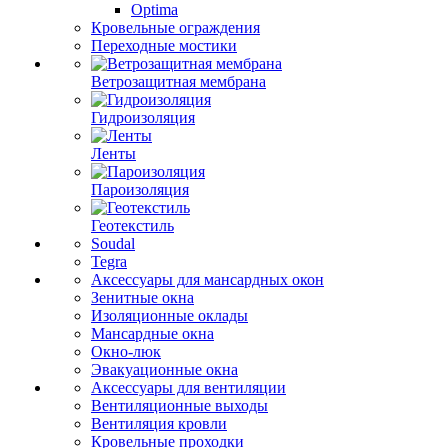
Optima
Кровельные ограждения
Переходные мостики
Ветрозащитная мембрана
Гидроизоляция
Ленты
Пароизоляция
Геотекстиль
Soudal
Tegra
Аксессуары для мансардных окон
Зенитные окна
Изоляционные оклады
Мансардные окна
Окно-люк
Эвакуационные окна
Аксессуары для вентиляции
Вентиляционные выходы
Вентиляция кровли
Кровельные проходки