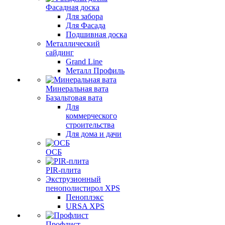
Фасадная доска
Для забора
Для Фасада
Подшивная доска
Металлический
сайдинг
Grand Line
Металл Профиль
Минеральная вата
Базальтовая вата
Для
коммерческого
строительства
Для дома и дачи
ОСБ
PIR-плита
Экструзионный
пенополистирол XPS
Пеноплэкс
URSA XPS
Профлист