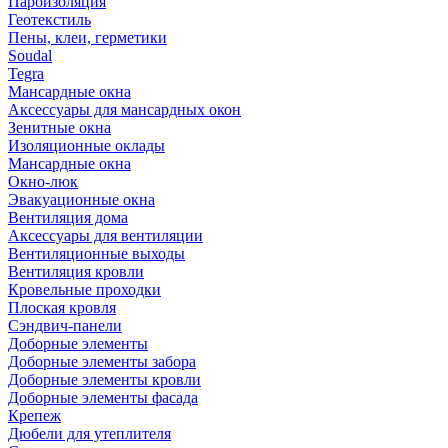
Пароизоляция
Геотекстиль
Пены, клеи, герметики
Soudal
Tegra
Мансардные окна
Аксессуары для мансардных окон
Зенитные окна
Изоляционные оклады
Мансардные окна
Окно-люк
Эвакуационные окна
Вентиляция дома
Аксессуары для вентиляции
Вентиляционные выходы
Вентиляция кровли
Кровельные проходки
Плоская кровля
Сэндвич-панели
Доборные элементы
Доборные элементы забора
Доборные элементы кровли
Доборные элементы фасада
Крепеж
Дюбели для утеплителя