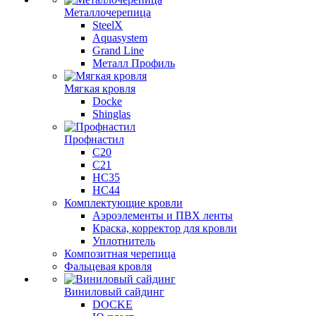
Металлочерепица
SteelX
Aquasystem
Grand Line
Металл Профиль
Мягкая кровля
Docke
Shinglas
Профнастил
C20
C21
НС35
НС44
Комплектующие кровли
Аэроэлементы и ПВХ ленты
Краска, корректор для кровли
Уплотнитель
Композитная черепица
Фальцевая кровля
Виниловый сайдинг
DOCKE