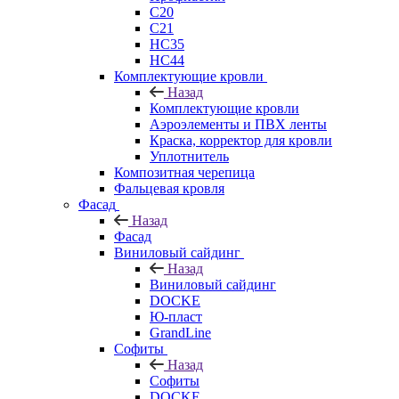
C20
C21
НС35
НС44
Комплектующие кровли
Назад
Комплектующие кровли
Аэроэлементы и ПВХ ленты
Краска, корректор для кровли
Уплотнитель
Композитная черепица
Фальцевая кровля
Фасад
Назад
Фасад
Виниловый сайдинг
Назад
Виниловый сайдинг
DOCKE
Ю-пласт
GrandLine
Софиты
Назад
Софиты
DOCKE