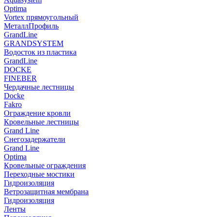
Optima
Vortex прямоугольный
МеталлПрофиль
GrandLine
GRANDSYSTEM
Водосток из пластика
GrandLine
DOCKE
FINEBER
Чердачные лестницы
Docke
Fakro
Ограждение кровли
Кровельные лестницы
Grand Line
Снегозадержатели
Grand Line
Optima
Кровельные ограждения
Переходные мостики
Гидроизоляция
Ветрозащитная мембрана
Гидроизоляция
Ленты