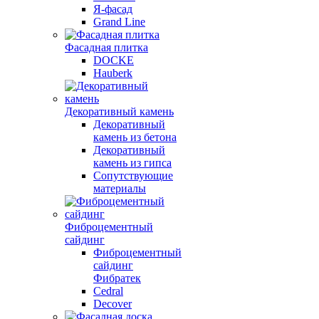
Я-фасад
Grand Line
Фасадная плитка
DOCKE
Hauberk
Декоративный камень
Декоративный
камень из бетона
Декоративный
камень из гипса
Сопутствующие
материалы
Фиброцементный
сайдинг
Фиброцементный
сайдинг
Фибратек
Cedral
Decover