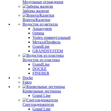
Модульные ограждения
Заборы жалюзи
Ворота/Калитки
Водосток из металла
Aquasystem
Optima
Vortex прямоугольный
МеталлПрофиль
GrandLine
GRANDSYSTEM
Водосток из пластика
GrandLine
DOCKE
FINEBER
Docke
Fakro
Кровельные лестницы
Grand Line
Снегозадержатели
Grand Line