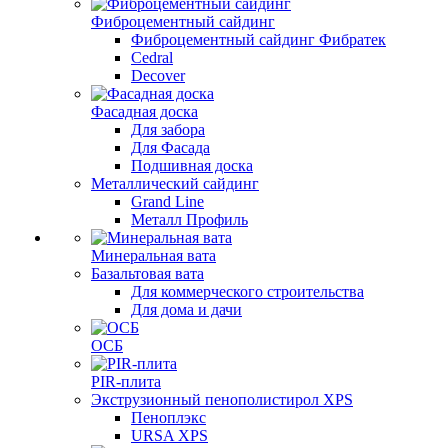
Фиброцементный сайдинг
Фиброцементный сайдинг Фибратек
Cedral
Decover
Фасадная доска
Для забора
Для Фасада
Подшивная доска
Металлический сайдинг
Grand Line
Металл Профиль
Минеральная вата
Базальтовая вата
Для коммерческого строительства
Для дома и дачи
ОСБ
PIR-плита
Экструзионный пенополистирол XPS
Пеноплэкс
URSA XPS