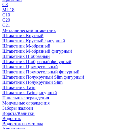
С8
МП18
С10
С20
С21
Металлический штакетник
Штакетник Круглый
Штакетник Круглый фигурный
Штакетник М-образный
Штакетник М-образный фигурный
Штакетник П-образный
Штакетник П-образный фигурный
Штакетник Прямоугольный
Штакетник Прямоугольный фигурный
Штакетник Полукруглый Slim фигурный
Штакетник Полукруглый Slim
Штакетник Twin
Штакетник Twin фигурный
Панельные ограждения
Модульные ограждения
Заборы жалюзи
Ворота/Калитки
Водосток
Водосток из металла
Aquasystem