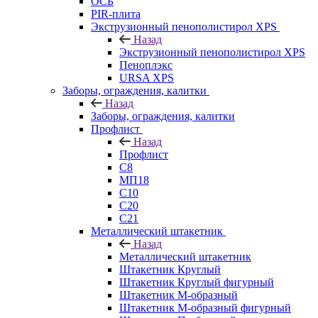
ОСБ
PIR-плита
Экструзионный пенополистирол XPS
Назад
Экструзионный пенополистирол XPS
Пеноплэкс
URSA XPS
Заборы, ограждения, калитки
Назад
Заборы, ограждения, калитки
Профлист
Назад
Профлист
С8
МП18
С10
С20
С21
Металлический штакетник
Назад
Металлический штакетник
Штакетник Круглый
Штакетник Круглый фигурный
Штакетник М-образный
Штакетник М-образный фигурный