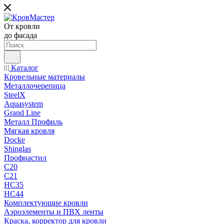
От кровли
до фасада
Каталог
Кровельные материалы
Металлочерепица
SteelX
Aquasystem
Grand Line
Металл Профиль
Мягкая кровля
Docke
Shinglas
Профнастил
C20
C21
НС35
НС44
Комплектующие кровли
Аэроэлементы и ПВХ ленты
Краска, корректор для кровли